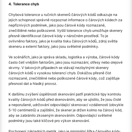
4. Tolerance chyb
Chybová tolerance u ručních skenerů čárových kódů odkazuje na
jejich schopnost správně rozpoznat informace o čárových kódech za
nepříznivých podmínek, jako jsou čárové kódy rozmazané,
znečištěné nebo poškozené. Vyšší tolerance chyb umožňuje skenery
přesně identifikovat čárové kódy v náročném prostředí. To je
ovlivněno faktory, jako je kvalita tisku čárových kódů, zdroj světla
skeneru a externí faktory, jako jsou světelné podmínky.
Ve scénářích, jako je správa skladu, logistika a výroba, čárové kódy
často čelí vnějším faktorům, jako jsou rozmazání, otřesy nebo olejové
skvrny. V takových případech se stávají nezbytnými skenery
čárových kódů s vysokou tolerancí chyb. Dokážou přesně číst
rozmazané, znečištěné nebo poškozené čárové kódy, což zajišťuje
přesnost dat a hladký provoz.
K dalšímu zvýšení úspěšnosti skenování patří praktické tipy kontrolu
kvality čárových kódů před skenováním, aby se ujistilo, že jsou čisté
a neporušené, udržování odpovídající skenovací vzdálenosti (obvykle
5-10 centimetrů) a zajištění, že skener je držen kolmo na čárový kód,
aby se zabránilo zkoseným skenováním. Odpovídající světelné
podmínky jsou také klíčové pro výkon skenování.
Pochopení základních metrik, jako je minimální šířka čárového kódu,