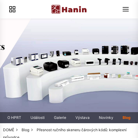
O HPRT
Události
Galerie
Výstava
Novinky
Blog
DOMĚ
Blog
Přesnost ručního skeneru čárových kódů: komplexní
průvodce