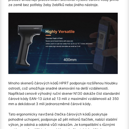
ze země bez potřeby žeby žebříků nebo jiného nástroje.
Mnoho skenerů čárových kódů HPRT podporuje rozšířenou hloubku
ostrosti, což umožňuje snadné skenování na delší vzdálenosti.
Například cenově výhodný ruční skener N130 dokáže číst standardní
čárové kódy EAN-13 úzké až 13 mili z maximální vzdálenosti až 350
mm a dekódovat 3 mili jednorozměrné čárové kódy.
Tato ergonomicky navržená čtečka čárových kódů poskytuje
pohodlné uchopení, podporuje až pět milionů tlačítek, nabízí stabilní
výkon, je odolná a odolná vůči nárazům. Je kompatibilní s různými