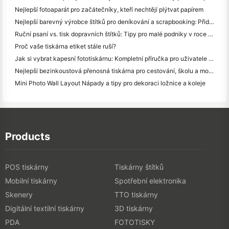
Nejlepší fotoaparát pro začátečníky, kteří nechtějí plýtvat papírem
Nejlepší barevný výrobce štítků pro deníkování a scrapbooking: Přidat více barev na každou stránku
Ruční psaní vs. tisk dopravních štítků: Tipy pro malé podniky v roce 2026
Proč vaše tiskárna etiket stále ruší?
Jak si vybrat kapesní fototiskárnu: Kompletní příručka pro uživatele deníků, cestování a iPhone
Nejlepší bezinkoustová přenosná tiskárna pro cestování, školu a mobilní práci: Hanin MT620 Pro Review
Mini Photo Wall Layout Nápady a tipy pro dekoraci ložnice a koleje
Products
POS tiskárny
Tiskárny štítků
Mobilní tiskárny
Spotřební elektronika
Skenery
TTO tiskárny
Digitální textilní tiskárny
3D tiskárny
PDA
FOTOTISKY