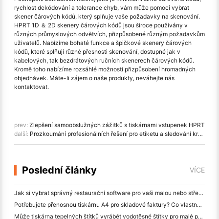
rychlost dekódování a tolerance chyb, vám může pomoci vybrat
skener čárových kódů, který splňuje vaše požadavky na skenování.
HPRT 1D ＆ 2D skenery čárových kódů jsou široce používány v
různých průmyslových odvětvích, přizpůsobené různým požadavkům
uživatelů. Nabízíme bohaté funkce a špičkové skenery čárových
kódů, které splňují různé přesnosti skenování, dostupné jak v
kabelových, tak bezdrátových ručních skenerech čárových kódů.
Kromě toho nabízíme rozsáhlé možnosti přizpůsobení hromadných
objednávek. Máte-li zájem o naše produkty, neváhejte nás
kontaktovat.
prev:
Zlepšení samoobslužných zážitků s tiskárnami vstupenek HPRT
další:
Prozkoumání profesionálních řešení pro etiketu a sledování krevních sáčků HPRT
Poslední články
VÍCE
Jak si vybrat správný restaurační software pro vaši malou nebo střední restauraci
Potřebujete přenosnou tiskárnu A4 pro skladové faktury? Co vlastně funguje
Může tiskárna tepelných štítků vyrábět vodotěsné štítky pro malé podniky?