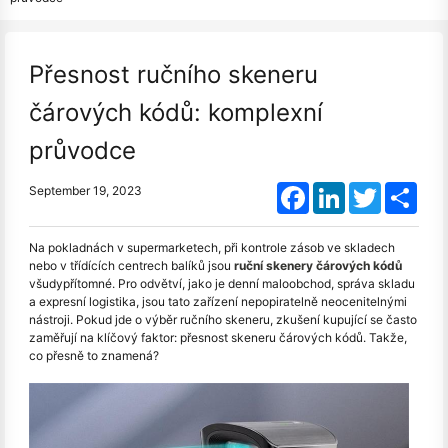
Přesnost ručního skeneru
čárových kódů: komplexní
průvodce
Facebook
LinkedIn
Twitter
Shar
September 19, 2023
Na pokladnách v supermarketech, při kontrole zásob ve skladech
nebo v třídících centrech balíků jsou
ruční skenery čárových kódů
všudypřítomné. Pro odvětví, jako je denní maloobchod, správa skladu
a expresní logistika, jsou tato zařízení nepopiratelně neocenitelnými
nástroji. Pokud jde o výběr ručního skeneru, zkušení kupující se často
zaměřují na klíčový faktor: přesnost skeneru čárových kódů. Takže,
co přesně to znamená?