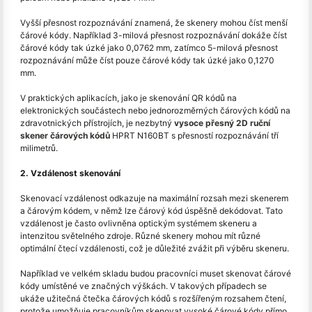
Vyšší přesnost rozpoznávání znamená, že skenery mohou číst menší
čárové kódy. Například 3-milová přesnost rozpoznávání dokáže číst
čárové kódy tak úzké jako 0,0762 mm, zatímco 5-milová přesnost
rozpoznávání může číst pouze čárové kódy tak úzké jako 0,1270
mm.
V praktických aplikacích, jako je skenování QR kódů na
elektronických součástech nebo jednorozměrných čárových kódů na
zdravotnických přístrojích, je nezbytný
vysoce přesný 2D ruční
skener čárových kódů
HPRT N160BT s přesností rozpoznávání tří
milimetrů.
2. Vzdálenost skenování
Skenovací vzdálenost odkazuje na maximální rozsah mezi skenerem
a čárovým kódem, v němž lze čárový kód úspěšně dekódovat. Tato
vzdálenost je často ovlivněna optickým systémem skeneru a
intenzitou světelného zdroje. Různé skenery mohou mít různé
optimální čtecí vzdálenosti, což je důležité zvážit při výběru skeneru.
Například ve velkém skladu budou pracovníci muset skenovat čárové
kódy umístěné ve značných výškách. V takových případech se
ukáže užitečná čtečka čárových kódů s rozšířeným rozsahem čtení,
protože umožňuje pracovníkům skenovat vysoké čárové kódy přímo