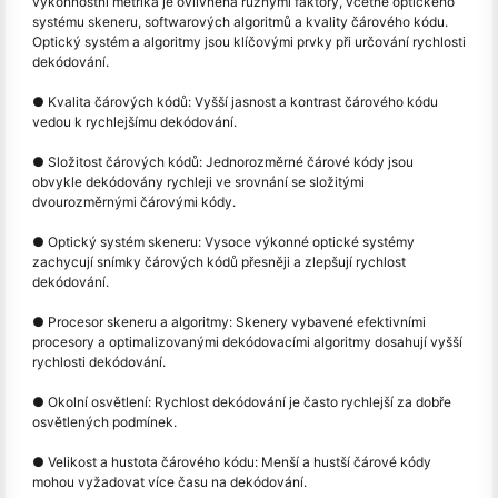
výkonnostní metrika je ovlivněna různými faktory, včetně optického
systému skeneru, softwarových algoritmů a kvality čárového kódu.
Optický systém a algoritmy jsou klíčovými prvky při určování rychlosti
dekódování.
● Kvalita čárových kódů: Vyšší jasnost a kontrast čárového kódu
vedou k rychlejšímu dekódování.
● Složitost čárových kódů: Jednorozměrné čárové kódy jsou
obvykle dekódovány rychleji ve srovnání se složitými
dvourozměrnými čárovými kódy.
● Optický systém skeneru: Vysoce výkonné optické systémy
zachycují snímky čárových kódů přesněji a zlepšují rychlost
dekódování.
● Procesor skeneru a algoritmy: Skenery vybavené efektivními
procesory a optimalizovanými dekódovacími algoritmy dosahují vyšší
rychlosti dekódování.
● Okolní osvětlení: Rychlost dekódování je často rychlejší za dobře
osvětlených podmínek.
● Velikost a hustota čárového kódu: Menší a hustší čárové kódy
mohou vyžadovat více času na dekódování.