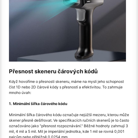
Přesnost skeneru čárových kódů
Když hovoříme o přesnosti skeneru, máme na mysli jeho schopnost
číst 1D nebo 2D čárové kódy s přesností a efektivitou. To zahrnuje
mnoho úvah:
1. Minimální šířka čárového kódu
Minimální šířka čárového kódu označuje nejúžší mezeru, kterou může
skener přesně dešifrovat. Ve specifikacích ručních skenerů je to často
označováno jako "přesnost rozpoznávání." Běžné hodnoty zahrnují 3
mil, 4 mil a 5 mil. Mil je imperiální jednotka, kde 1 mil se rovná 0,001
palcům nebo přibližně 0,0254 mm.