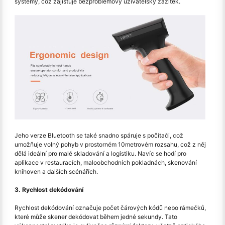
systémy, což zajišťuje bezproblémový uživatelský zážitek.
Jeho verze Bluetooth se také snadno spáruje s počítači, což
umožňuje volný pohyb v prostorném 10metrovém rozsahu, což z něj
dělá ideální pro malé skladování a logistiku. Navíc se hodí pro
aplikace v restauracích, maloobchodních pokladnách, skenování
knihoven a dalších scénářích.
3. Rychlost dekódování
Rychlost dekódování označuje počet čárových kódů nebo rámečků,
které může skener dekódovat během jedné sekundy. Tato