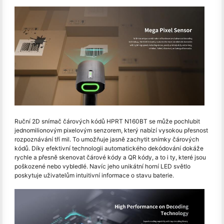
Ruční 2D snímač čárových kódů HPRT N160BT se může pochlubit
jednomilionovým pixelovým senzorem, který nabízí vysokou přesnost
rozpoznávání tří mil. To umožňuje jasně zachytit snímky čárových
kódů. Díky efektivní technologii automatického dekódování dokáže
rychle a přesně skenovat čárové kódy a QR kódy, a to i ty, které jsou
poškozené nebo vybledlé. Navíc jeho unikátní horní LED světlo
poskytuje uživatelům intuitivní informace o stavu baterie.