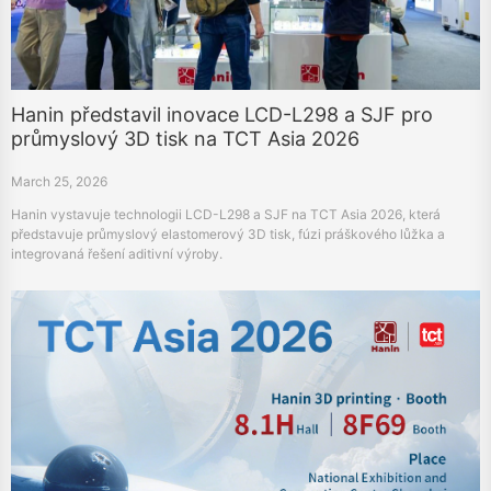
Hanin představil inovace LCD-L298 a SJF pro
průmyslový 3D tisk na TCT Asia 2026
March 25, 2026
Hanin vystavuje technologii LCD-L298 a SJF na TCT Asia 2026, která
představuje průmyslový elastomerový 3D tisk, fúzi práškového lůžka a
integrovaná řešení aditivní výroby.