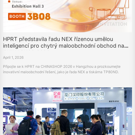
HPRT představila řadu NEX řízenou umělou
inteligencí pro chytrý maloobchodní obchod na
CHINASHOP 2026
April 1, 2026
Připojte se k HPRT na CHINASHOP 2026 v Hangzhou a prozkoumejte
inovativní maloobchodní řešení, jako je řada NEX a tiskárna TP80ND.