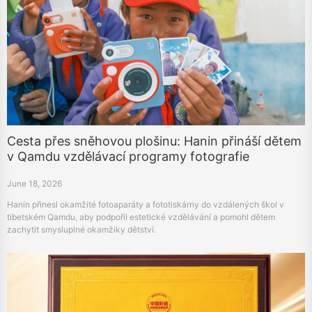
Cesta přes sněhovou plošinu: Hanin přináší dětem
v Qamdu vzdělávací programy fotografie
June 18, 2026
Hanin přinesl okamžité fotoaparáty a fototiskárny do vzdálených škol v
tibetském Qamdu, aby podpořil estetické vzdělávání a pomohl dětem
zachytit smysluplné okamžiky dětství.