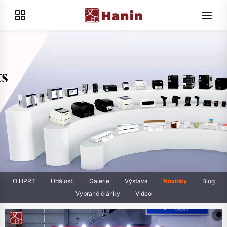
O HPRT
Události
Galerie
Výstava
Novinky
Blog
Vybrané články
Video