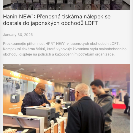
Hanin NEW1: Přenosná tiskárna nálepek se
dostala do japonských obchodů LOFT
January 30, 2026
Prozkoumejte přítomnost HPRT NEW1 v japonských obchodech LOFT.
Kompaktní tiskárna štítků, která vyhovuje životnímu stylu maloobchodního
obchodu, displeje na policích a každodenním potřebám organizace.