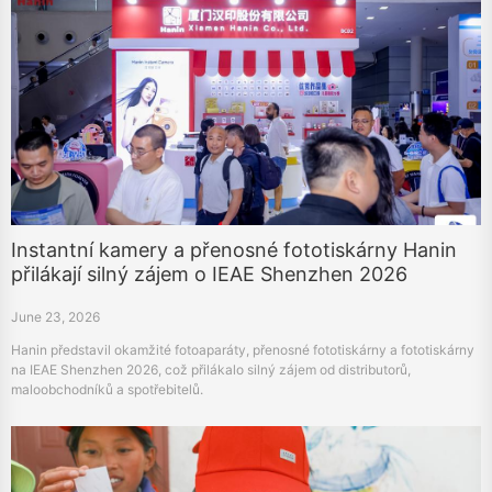
Instantní kamery a přenosné fototiskárny Hanin
přilákají silný zájem o IEAE Shenzhen 2026
June 23, 2026
Hanin představil okamžité fotoaparáty, přenosné fototiskárny a fototiskárny
na IEAE Shenzhen 2026, což přilákalo silný zájem od distributorů,
maloobchodníků a spotřebitelů.