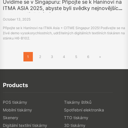
Uvidíme se v Singapuru: Připojte se k Haninovi na
ITMA ASIA 2025, abyste byli svědky nejnovějších
technologií digitálního tisku
October 13, 2025
Připojte se k Haninovi na ITMA Asia + CITME Singapur 2025! Podívejte se na
živé demo vysokorychlostních, udržitelných digitálních textilních tiskáren na
stánku H6-B102.
1
2
3
4
5
6
»
Products
POS tiskárny
Tiskárny štítků
Mobilní tiskárny
Spotřební elektronika
Skenery
TTO tiskárny
Digitální textilní tiskárny
3D tiskárny