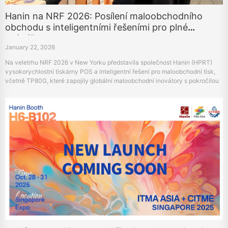
Hanin na NRF 2026: Posílení maloobchodního
obchodu s inteligentními řešeními pro plné
scénáře
January 22, 2026
Na veletrhu NRF 2026 v New Yorku představila společnost Hanin (HPRT)
vysokorychlostní tiskárny POS a inteligentní řešení pro maloobchodní tisk,
včetně TP80G, které zapojily globální maloobchodní inovátory s pokročilou
tiskovou technologií.