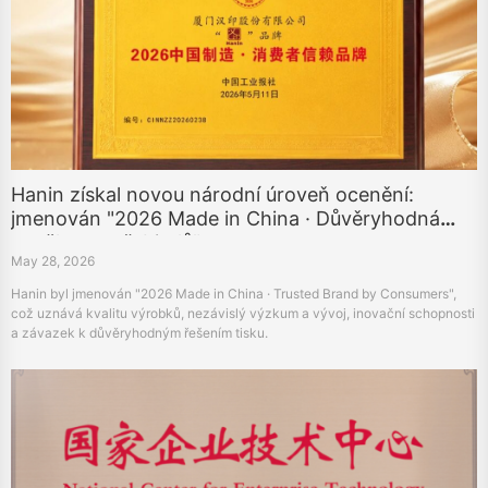
Hanin získal novou národní úroveň ocenění:
jmenován "2026 Made in China · Důvěryhodná
značka spotřebitelů"
May 28, 2026
Hanin byl jmenován "2026 Made in China · Trusted Brand by Consumers",
což uznává kvalitu výrobků, nezávislý výzkum a vývoj, inovační schopnosti
a závazek k důvěryhodným řešením tisku.