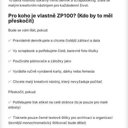
To dává hodnotu tiskárny mimo denník a scrapbooking. Stala se
malým kreativním nástrojem pro každodenní život.
Pro koho je vlastně ZP100? (Kdo by to měl
přeskočit)
Bude se vám líbit, pokud:
✅ ️ Pravidelně denníkujete a chcete čistější záhlaví a data
✅ ️ Vy scrapbook a potřebujete čisté, barevné foto titulky
✅ ️ Používáte plánovače a záložky jako
✅ ️ Vyrábíte ručně vyrobené karty, dárky nebo řemesla
✅ ️ Chcete malý kreativní nástroj, který nevyžaduje počítač
Přeskočit, pokud:
✅ ️ Potřebujete tisk etiket na celé stránce (to je pouze pro malé
etikety)
✅ ️ Tisknete pouze černé textové štítky pro archivaci a organizaci
(levnější monochromatický štítkovač bude dělat)