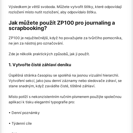
Výsledkem je větší svoboda. Můžete vytvořit štítky, které odpovídají
rozložení místo nutit rozložení, aby odpovídalo štítku.
Jak můžete použít ZP100 pro journaling a
scrapbooking?
ZP100 je nejužitečnější, když ho považujete za tvůrčího pomocníka,
ne jen za nástroj pro označování.
Zde je několik praktických způsobů, jak ji použít.
1. Vytvořte čisté záhlaví deníku
Úspěšná stránka časopisu se spoléhá na jasnou vizuální hierarchii.
Vytvoření sekcí, jako jsou denní záznamy nebo sledovače zdraví, se
stane snadným, když zavádíte čisté, tištěné záhlaví.
Místo potíží s nekonzistentním ručním písmenem použijte společnou
aplikaci k tisku elegantní typografie pro:
• Denní poznámky
• Týdenní cíle