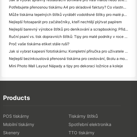
Potřebujete přenosnou tiskárnu A4 pro skladové faktury? Co vlastně funguje
Může tiskárna tepelných štítků vyrábět vodotěsné štítky pro malé podniky?
Nejlepší fotoaparát pro začátečníky, kteří nechtějí plýtvat papírem
Nejlepší barevný výrobce štítků pro deníkování a scrapbooking: Přidat více barev na každou stránku
Ruční psaní vs. tisk dopravních štítků: Tipy pro malé podniky v roce 2026
Proč vaše tiskárna etiket stále ruší?
Jak si vybrat kapesní fototiskárnu: Kompletní příručka pro uživatele deníků, cestování a iPhone
Nejlepší bezinkoustová přenosná tiskárna pro cestování, školu a mobilní práci: Hanin MT620 Pro Review
Mini Photo Wall Layout Nápady a tipy pro dekoraci ložnice a koleje
Products
POS tiskárny
Tiskárny štítků
Mobilní tiskárny
Spotřební elektronika
Skenery
TTO tiskárny