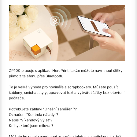
ZP100 pracuje s aplikací HerePrint, takže můžete navrhnout štítky
přímo z telefonu přes Bluetooth.
To je velká výhoda pro novináře a scrapbookery. Můžete použít
šablony, smíchat styly, upravovat text a vytvářet štítky bez otevření
počítače.
Potřebujete záhlaví "Dnešní zaměření"?
Označení "Kontrola nálady"?
Nápis "Víkendový výlet"?
Knihy, které jsem miloval?
Můžete ho rychle navrhnout ze svého telefonu a vytisknout, když