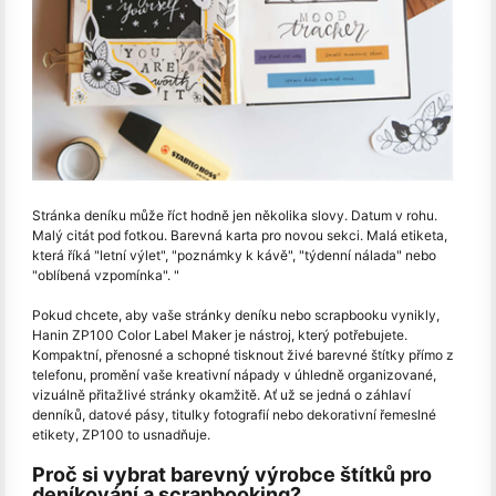
Stránka deníku může říct hodně jen několika slovy. Datum v rohu.
Malý citát pod fotkou. Barevná karta pro novou sekci. Malá etiketa,
která říká "letní výlet", "poznámky k kávě", "týdenní nálada" nebo
"oblíbená vzpomínka". "
Pokud chcete, aby vaše stránky deníku nebo scrapbooku vynikly,
Hanin ZP100 Color Label Maker je nástroj, který potřebujete.
Kompaktní, přenosné a schopné tisknout živé barevné štítky přímo z
telefonu, promění vaše kreativní nápady v úhledně organizované,
vizuálně přitažlivé stránky okamžitě. Ať už se jedná o záhlaví
denníků, datové pásy, titulky fotografií nebo dekorativní řemeslné
etikety, ZP100 to usnadňuje.
Proč si vybrat barevný výrobce štítků pro
deníkování a scrapbooking?