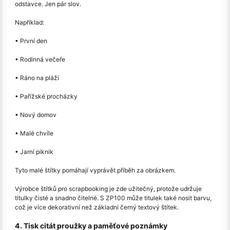
odstavce. Jen pár slov.
Například:
• První den
• Rodinná večeře
• Ráno na pláži
• Pařížské procházky
• Nový domov
• Malé chvíle
• Jarní piknik
Tyto malé štítky pomáhají vyprávět příběh za obrázkem.
Výrobce štítků pro scrapbooking je zde užitečný, protože udržuje
titulky čisté a snadno čitelné. S ZP100 může titulek také nosit barvu,
což je více dekorativní než základní černý textový štítek.
4. Tisk citát proužky a paměťové poznámky