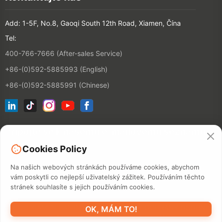
Add: 1-5F, No.8, Gaoqi South 12th Road, Xiamen, Čína
Tel:
400-766-7666 (After-sales Service)
+86-(0)592-5885993 (English)
+86-(0)592-5885991 (Chinese)
Připojte se k našemu e-mailovému seznamu
Cookies Policy
KONTAKT
Na našich webových stránkách používáme cookies, abychom
vám poskytli co nejlepší uživatelský zážitek. Používáním těchto
stránek souhlasíte s jejich používáním cookies.
©2026 XIAMEN HANIN CO., LTD.
ZÁSADY OCHRANY OSOBNÍCH
OK, MÁM TO!
ÚDAJŮ
DOBA POUŽITÍ
MAPA STRÁNEK