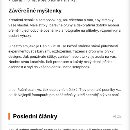
Přidávají informace bez přeplnění stránky.
Závěrečné myšlenky
Kreativní denník a scrapbooking jsou všechno o tom, aby stránky
vaše vlastní. Malé štítky, barevné pruhy a dekorativní dotyky mohou
přeměnit jednoduché poznámky a fotografie na příběhy, vzpomínky a
osobní výrazy.
S nástrojem jako je Hanin ZP100 se každá stránka stává příležitostí
experimentovat s barvami, rozloženími, frázemi a drobnými prvky
designu. Jak používáte štítky, záhlaví nebo titulky, je zcela na vás.
Nechte svou kreativitu řídit procesem a každý malý detail přidat
osobnost a styl do vašeho deníku nebo scrapbooku.
prev:
Ruční psaní vs. tisk dopravních štítků: Tipy pro malé podniky v roce 2026
další:
Nejlepší fotoaparát pro začátečníky, kteří nechtějí plýtvat papírem
Poslední články
VÍCE
Jak si vybrat správný restaurační software pro vaši malou nebo střední restauraci