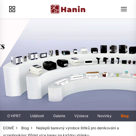
O HPRT
Události
Galerie
Výstava
Novinky
Blog
DOMĚ
Blog
Nejlepší barevný výrobce štítků pro deníkování a
scrapbooking: Přidat více barev na každou stránku