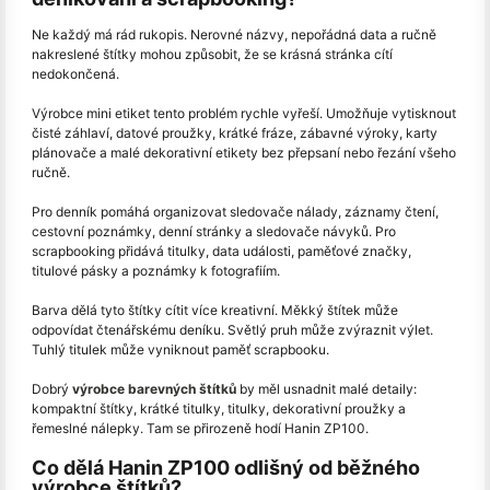
Ne každý má rád rukopis. Nerovné názvy, nepořádná data a ručně
nakreslené štítky mohou způsobit, že se krásná stránka cítí
nedokončená.
Výrobce mini etiket tento problém rychle vyřeší. Umožňuje vytisknout
čisté záhlaví, datové proužky, krátké fráze, zábavné výroky, karty
plánovače a malé dekorativní etikety bez přepsaní nebo řezání všeho
ručně.
Pro denník pomáhá organizovat sledovače nálady, záznamy čtení,
cestovní poznámky, denní stránky a sledovače návyků. Pro
scrapbooking přidává titulky, data události, paměťové značky,
titulové pásky a poznámky k fotografiím.
Barva dělá tyto štítky cítit více kreativní. Měkký štítek může
odpovídat čtenářskému deníku. Světlý pruh může zvýraznit výlet.
Tuhlý titulek může vyniknout paměť scrapbooku.
Dobrý
výrobce barevných štítků
by měl usnadnit malé detaily:
kompaktní štítky, krátké titulky, titulky, dekorativní proužky a
řemeslné nálepky. Tam se přirozeně hodí Hanin ZP100.
Co dělá Hanin ZP100 odlišný od běžného
výrobce štítků?