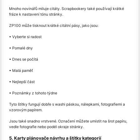
Mnoho novinářů miluje citáty. Scrapbookery také používají krátké
fráze k nastavení tónu stránky.
ZP100 může tisknout krátké citátní pásy, jako jsou:
• Vyberte si radost
• Pomalé dny
• Dnes se počítá
• Malá paměť
• Nejlepší část
• Poznámky z tohoto týdne
Tyto štítky fungují dobře s washi páskou, nálepkami, fotografiemi a
vzorovým papírem.
Jsou také snadno vrstvené. Označení můžete umístit na šrot papíru,
vedle fotografie nebo podél okraje stránky.
5. Karty plánovače návrhu a štítky kategorií