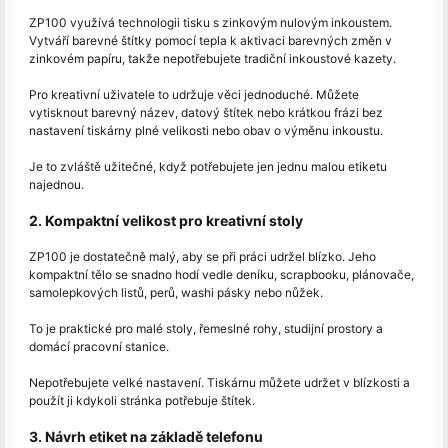
ZP100 využívá technologii tisku s zinkovým nulovým inkoustem.
Vytváří barevné štítky pomocí tepla k aktivaci barevných změn v
zinkovém papíru, takže nepotřebujete tradiční inkoustové kazety.
Pro kreativní uživatele to udržuje věci jednoduché. Můžete
vytisknout barevný název, datový štítek nebo krátkou frázi bez
nastavení tiskárny plné velikosti nebo obav o výměnu inkoustu.
Je to zvláště užitečné, když potřebujete jen jednu malou etiketu
najednou.
2. Kompaktní velikost pro kreativní stoly
ZP100 je dostatečně malý, aby se při práci udržel blízko. Jeho
kompaktní tělo se snadno hodí vedle deníku, scrapbooku, plánovače,
samolepkových listů, perů, washi pásky nebo nůžek.
To je praktické pro malé stoly, řemeslné rohy, studijní prostory a
domácí pracovní stanice.
Nepotřebujete velké nastavení. Tiskárnu můžete udržet v blízkosti a
použít ji kdykoli stránka potřebuje štítek.
3. Návrh etiket na základě telefonu