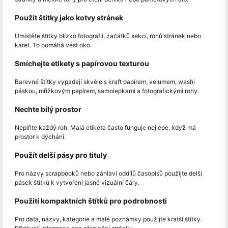
Použít štítky jako kotvy stránek
Umístěte štítky blízko fotografií, začátků sekcí, rohů stránek nebo
karet. To pomáhá vést oko.
Smíchejte etikety s papírovou texturou
Barevné štítky vypadají skvěle s kraft papírem, velumem, washi
páskou, mřížkovým papírem, samolepkami a fotografickými rohy.
Nechte bílý prostor
Neplňte každý roh. Malá etiketa často funguje nejlépe, když má
prostor k dýchání.
Použít delší pásy pro tituly
Pro názvy scrapbooků nebo záhlaví oddílů časopisů použijte delší
pásek štítků k vytvoření jasné vizuální čáry.
Použití kompaktních štítků pro podrobnosti
Pro data, názvy, kategorie a malé poznámky použijte kratší štítky.