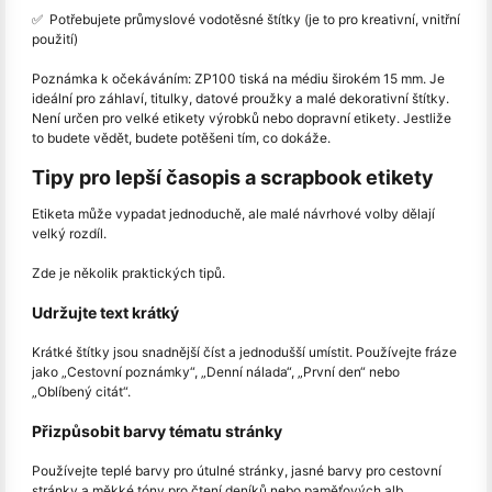
✅ ️ Potřebujete průmyslové vodotěsné štítky (je to pro kreativní, vnitřní
použití)
Poznámka k očekáváním: ZP100 tiská na médiu širokém 15 mm. Je
ideální pro záhlaví, titulky, datové proužky a malé dekorativní štítky.
Není určen pro velké etikety výrobků nebo dopravní etikety. Jestliže
to budete vědět, budete potěšeni tím, co dokáže.
Tipy pro lepší časopis a scrapbook etikety
Etiketa může vypadat jednoduchě, ale malé návrhové volby dělají
velký rozdíl.
Zde je několik praktických tipů.
Udržujte text krátký
Krátké štítky jsou snadnější číst a jednodušší umístit. Používejte fráze
jako „Cestovní poznámky“, „Denní nálada“, „První den“ nebo
„Oblíbený citát“.
Přizpůsobit barvy tématu stránky
Používejte teplé barvy pro útulné stránky, jasné barvy pro cestovní
stránky a měkké tóny pro čtení deníků nebo paměťových alb.