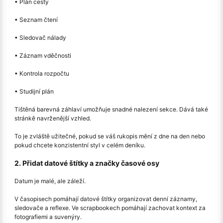
• Plán cesty
• Seznam čtení
• Sledovač nálady
• Záznam vděčnosti
• Kontrola rozpočtu
• Studijní plán
Tištěná barevná záhlaví umožňuje snadné nalezení sekce. Dává také
stránkě navrženější vzhled.
To je zvláště užitečné, pokud se váš rukopis mění z dne na den nebo
pokud chcete konzistentní styl v celém deníku.
2. Přidat datové štítky a značky časové osy
Datum je malé, ale záleží.
V časopisech pomáhají datové štítky organizovat denní záznamy,
sledovače a reflexe. Ve scrapbookech pomáhají zachovat kontext za
fotografiemi a suvenýry.