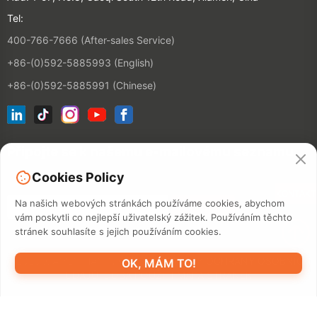
Tel:
400-766-7666 (After-sales Service)
+86-(0)592-5885993 (English)
+86-(0)592-5885991 (Chinese)
Připojte se k našemu e-mailovému seznamu
Cookies Policy
KONTAKT
Na našich webových stránkách používáme cookies, abychom
vám poskytli co nejlepší uživatelský zážitek. Používáním těchto
stránek souhlasíte s jejich používáním cookies.
©2026 XIAMEN HANIN CO., LTD.
ZÁSADY OCHRANY OSOBNÍCH
OK, MÁM TO!
ÚDAJŮ
DOBA POUŽITÍ
MAPA STRÁNEK