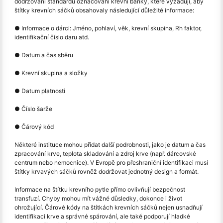
dodržování standardů označování krevní banky, které vyžadují, aby
štítky krevních sáčků obsahovaly následující důležité informace:
● Informace o dárci: Jméno, pohlaví, věk, krevní skupina, Rh faktor,
identifikační číslo daru atd.
● Datum a čas sběru
● Krevní skupina a složky
● Datum platnosti
● Číslo šarže
● Čárový kód
Některé instituce mohou přidat další podrobnosti, jako je datum a čas
zpracování krve, teplota skladování a zdroj krve (např. dárcovské
centrum nebo nemocnice). V Evropě pro přeshraniční identifikaci musí
štítky krvavých sáčků rovněž dodržovat jednotný design a formát.
Informace na štítku krevního pytle přímo ovlivňují bezpečnost
transfuzí. Chyby mohou mít vážné důsledky, dokonce i život
ohrožující. Čárové kódy na štítkách krevních sáčků nejen usnadňují
identifikaci krve a správné spárování, ale také podporují hladké