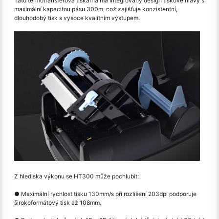
Tato termotransferová tiskárna má integrovaný design tiskové hlavy s
maximální kapacitou pásu 300m, což zajišťuje konzistentní,
dlouhodobý tisk s vysoce kvalitním výstupem.
Z hlediska výkonu se HT300 může pochlubit:
● Maximální rychlost tisku 130mm/s při rozlišení 203dpi podporuje
širokoformátový tisk až 108mm.