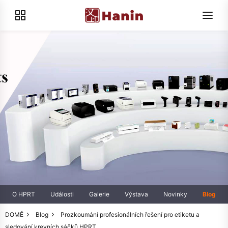
O HPRT
Události
Galerie
Výstava
Novinky
Blog
DOMĚ
Blog
Prozkoumání profesionálních řešení pro etiketu a
sledování krevních sáčků HPRT