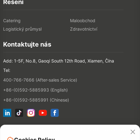
Řešení
Catering
Maloobchod
Logistický průmysl
Zdravotnictví
Kontaktujte nás
Add: 1-5F, No.8, Gaoqi South 12th Road, Xiamen, Čína
Tel:
400-766-7666 (After-sales Service)
+86-(0)592-5885993 (English)
+86-(0)592-5885991 (Chinese)
Připojte se k našemu e-mailovému seznamu
Cookies Policy