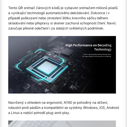
Tento QR snímač čárových kódů je vybaven snímačem milionů pixelů
a vynikající technologií automatického dekódování. Dokonce i v
případě poškození nebo zkreslení štítku krevního sáčku během
skladování nebo přepravy si skener zachová schopnost čtení. Navíc
zaručuje přesné odečtení i za slabých světelných podmínek.
Navržený s ohledem na ergonomii, N160 je pohodlný na držení,
robustní proti pádům a kompatibilní se systémy Windows, iOS, Android
a Linux a nabízí pohodlí plug-and-play.