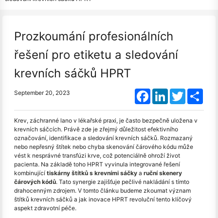
Prozkoumání profesionálních
řešení pro etiketu a sledování
krevních sáčků HPRT
Facebook
LinkedIn
Twitter
Shar
September 20, 2023
Krev, záchranné lano v lékařské praxi, je často bezpečně uložena v
krevních sáčcích. Právě zde je zřejmý důležitost efektivního
označování, identifikace a sledování krevních sáčků. Rozmazaný
nebo nepřesný štítek nebo chyba skenování čárového kódu může
vést k nesprávné transfúzi krve, což potenciálně ohroží život
pacienta. Na základě toho HPRT vyvinula integrované řešení
kombinující
tiskárny štítků s krevními sáčky
a
ruční skenery
čárových kódů
. Tato synergie zajišťuje pečlivé nakládání s tímto
drahocenným zdrojem. V tomto článku budeme zkoumat význam
štítků krevních sáčků a jak inovace HPRT revoluční tento klíčový
aspekt zdravotní péče.