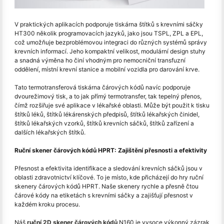
V praktických aplikacích podporuje tiskárna štítků s krevními sáčky
HT300 několik programovacích jazyků, jako jsou TSPL, ZPL a EPL,
což umožňuje bezproblémovou integraci do různých systémů správy
krevních informací. Jeho kompaktní velikost, modulární design stuhy
a snadná výměna ho činí vhodným pro nemocniční transfuzní
oddělení, místní krevní stanice a mobilní vozidla pro darování krve.
Tato termotransferová tiskárna čárových kódů navíc podporuje
dvourežimový tisk, a to jak přímý termotransfer, tak tepelný přenos,
čímž rozšiřuje své aplikace v lékařské oblasti. Může být použit k tisku
štítků léků, štítků lékárenských předpisů, štítků lékařských činidel,
štítků lékařských vzorků, štítků krevních sáčků, štítků zařízení a
dalších lékařských štítků.
Ruční skener čárových kódů HPRT: Zajištění přesnosti a efektivity
Přesnost a efektivita identifikace a sledování krevních sáčků jsou v
oblasti zdravotnictví klíčové. To je místo, kde přicházejí do hry ruční
skenery čárových kódů HPRT. Naše skenery rychle a přesně čtou
čárové kódy na etiketách s krevními sáčky a zajišťují přesnost v
každém kroku procesu.
Náš
ruční 2D skener čárových kódů
N160 je vysoce výkonný zázrak