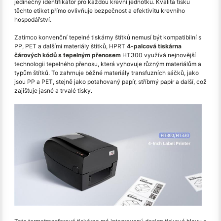
jedinečný identifikátor pro každou krevní jednotku. Kvalita tisku
těchto etiket přímo ovlivňuje bezpečnost a efektivitu krevního
hospodářství.
Zatímco konvenční tepelné tiskárny štítků nemusí být kompatibilní s
PP, PET a dalšími materiály štítků, HPRT
4-palcová tiskárna
čárových kódů s tepelným přenosem
HT300 využívá nejnovější
technologii tepelného přenosu, která vyhovuje různým materiálům a
typům štítků. To zahrnuje běžné materiály transfuzních sáčků, jako
jsou PP a PET, stejně jako potahovaný papír, stříbrný papír a další, což
zajišťuje jasné a trvalé tisky.