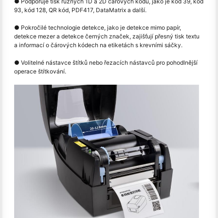
● Podporuje tisk různých 1D a 2D čárových kódů, jako je kód 39, kód
93, kód 128, QR kód, PDF417, DataMatrix a další.
● Pokročilé technologie detekce, jako je detekce mimo papír,
detekce mezer a detekce černých značek, zajišťují přesný tisk textu
a informací o čárových kódech na etiketách s krevními sáčky.
● Volitelné nástavce štítků nebo řezacích nástavců pro pohodlnější
operace štítkování.