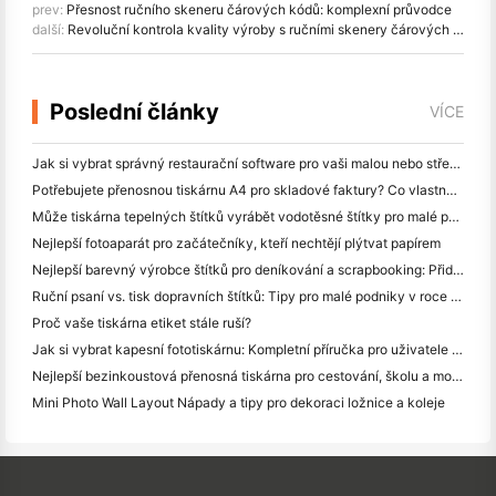
prev:
Přesnost ručního skeneru čárových kódů: komplexní průvodce
další:
Revoluční kontrola kvality výroby s ručními skenery čárových kódů HPRT
Poslední články
VÍCE
Jak si vybrat správný restaurační software pro vaši malou nebo střední restauraci
Potřebujete přenosnou tiskárnu A4 pro skladové faktury? Co vlastně funguje
Může tiskárna tepelných štítků vyrábět vodotěsné štítky pro malé podniky?
Nejlepší fotoaparát pro začátečníky, kteří nechtějí plýtvat papírem
Nejlepší barevný výrobce štítků pro deníkování a scrapbooking: Přidat více barev na každou stránku
Ruční psaní vs. tisk dopravních štítků: Tipy pro malé podniky v roce 2026
Proč vaše tiskárna etiket stále ruší?
Jak si vybrat kapesní fototiskárnu: Kompletní příručka pro uživatele deníků, cestování a iPhone
Nejlepší bezinkoustová přenosná tiskárna pro cestování, školu a mobilní práci: Hanin MT620 Pro Review
Mini Photo Wall Layout Nápady a tipy pro dekoraci ložnice a koleje