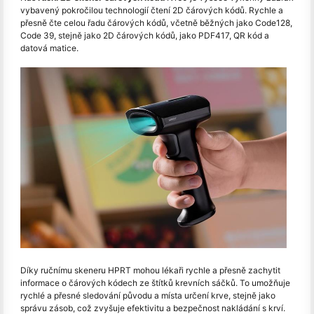
vybavený pokročilou technologií čtení 2D čárových kódů. Rychle a
přesně čte celou řadu čárových kódů, včetně běžných jako Code128,
Code 39, stejně jako 2D čárových kódů, jako PDF417, QR kód a
datová matice.
Díky ručnímu skeneru HPRT mohou lékaři rychle a přesně zachytit
informace o čárových kódech ze štítků krevních sáčků. To umožňuje
rychlé a přesné sledování původu a místa určení krve, stejně jako
správu zásob, což zvyšuje efektivitu a bezpečnost nakládání s krví.