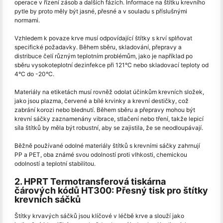
operace v řízení zásob a dalších fázích. Informace na štítku krevního
pytle by proto měly být jasné, přesné a v souladu s příslušnými
normami.
Vzhledem k povaze krve musí odpovídající štítky s krví splňovat
specifické požadavky. Během sběru, skladování, přepravy a
distribuce čelí různým teplotním problémům, jako je například po
sběru vysokoteplotní dezinfekce při 121°C nebo skladovací teploty od
4°C do -20°C.
Materiály na etiketách musí rovněž odolat účinkům krevních složek,
jako jsou plazma, červené a bílé krvinky a krevní destičky, což
zabrání korozi nebo blednutí. Během sběru a přepravy mohou být
krevní sáčky zaznamenány vibrace, stlačení nebo tření, takže lepicí
síla štítků by měla být robustní, aby se zajistila, že se neodloupávají.
Běžně používané odolné materiály štítků s krevními sáčky zahrnují
PP a PET, oba známé svou odolností proti vlhkosti, chemickou
odolností a teplotní stabilitou.
2. HPRT Termotransferová tiskárna
čárových kódů HT300: Přesný tisk pro štítky
krevních sáčků
Štítky krvavých sáčků jsou klíčové v léčbě krve a slouží jako