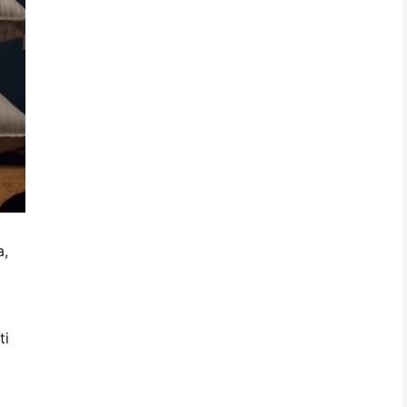
a,
ti