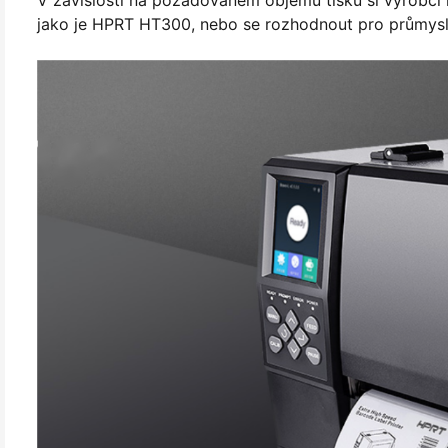
V závislosti na požadovaném objemu tisku si výrobci 
jako je HPRT HT300, nebo se rozhodnout pro průmyslov