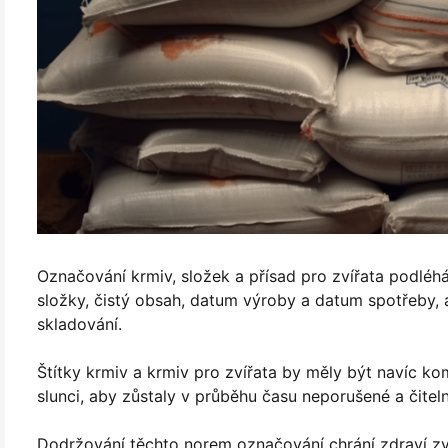
Označování krmiv, složek a přísad pro zvířata podléh
složky, čistý obsah, datum výroby a datum spotřeby,
skladování.
Štítky krmiv a krmiv pro zvířata by měly být navíc kom
slunci, aby zůstaly v průběhu času neporušené a čiteln
Dodržování těchto norem označování chrání zdraví zví