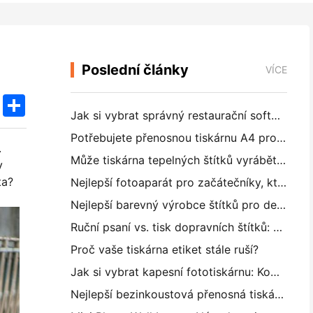
Poslední články
VÍCE
k
edIn
Twitter
Share
Jak si vybrat správný restaurační software pro vaši malou nebo střední restauraci
Potřebujete přenosnou tiskárnu A4 pro skladové faktury? Co vlastně funguje
.
Může tiskárna tepelných štítků vyrábět vodotěsné štítky pro malé podniky?
v
ta?
Nejlepší fotoaparát pro začátečníky, kteří nechtějí plýtvat papírem
Nejlepší barevný výrobce štítků pro deníkování a scrapbooking: Přidat více barev na každou stránku
Ruční psaní vs. tisk dopravních štítků: Tipy pro malé podniky v roce 2026
Proč vaše tiskárna etiket stále ruší?
Jak si vybrat kapesní fototiskárnu: Kompletní příručka pro uživatele deníků, cestování a iPhone
Nejlepší bezinkoustová přenosná tiskárna pro cestování, školu a mobilní práci: Hanin MT620 Pro Review