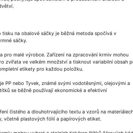
větví.
 tisku na obalové sáčky je běžná metoda spočívá v
krmné sáčky.
ména pro malé výrobce. Zařízení na zpracování krmiv mohou
 zvířata ve velkém množství a tisknout variabilní obsah p
kompletní etikety pro každou položku.
o je PP nebo Tyvek, známé svými vodotěsnými, olejovými a
štítků se běžně používají ekonomické a efektivní
ření čistého a dlouhotrvajícího textu a vzorů na materiálec
y, včetně plastových fólií a papírových etiket.