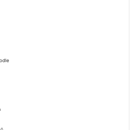
odle
h