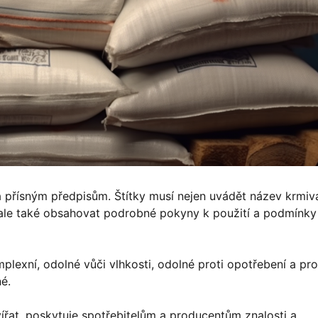
á přísným předpisům. Štítky musí nejen uvádět název krmiv
 ale také obsahovat podrobné pokyny k použití a podmínky
plexní, odolné vůči vlhkosti, odolné proti opotřebení a pro
é.
řat, poskytuje spotřebitelům a producentům znalosti a