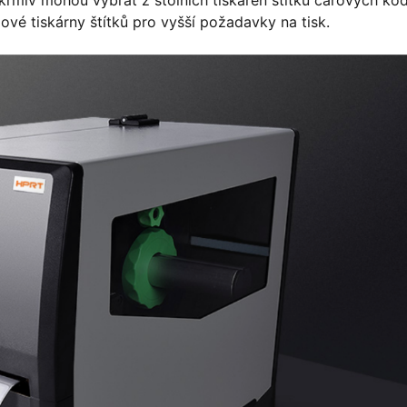
krmiv mohou vybrat z stolních tiskáren štítků čárových kód
é tiskárny štítků pro vyšší požadavky na tisk.