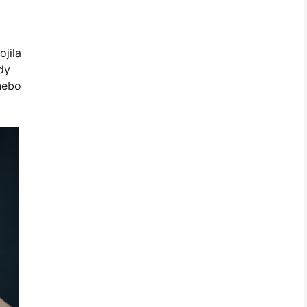
ojila
dy
 nebo