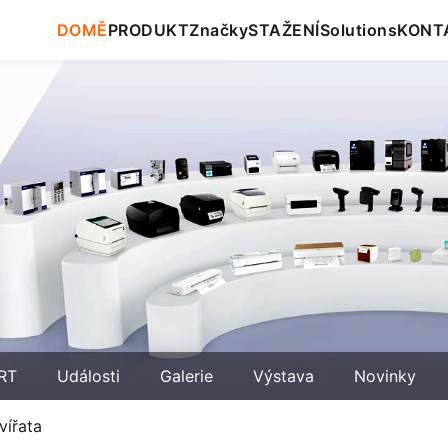
DOMĚ
PRODUKT
Značky
STAŽENÍ
Solutions
KONT
RT
Události
Galerie
Výstava
Novinky
vířata