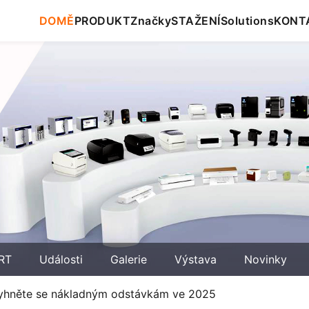
DOMĚ
PRODUKT
Značky
STAŽENÍ
Solutions
KONT
RT
Události
Galerie
Výstava
Novinky
 Vyhněte se nákladným odstávkám ve 2025