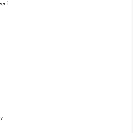
ení.
my