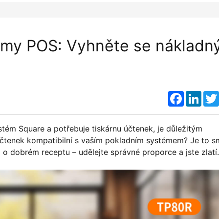
říjmy POS: Vyhněte se náklad
Faceboo
Link
ém Square a potřebuje tiskárnu účtenek, je důležitým
 účtenek kompatibilní s vaším pokladním systémem? Je to 
 o dobrém receptu – udělejte správné proporce a jste zlatí.