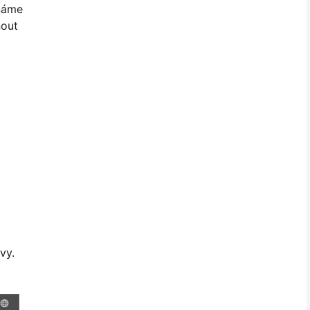
Známe
nout
vy.