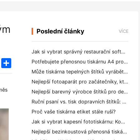
ným
Poslední články
VÍCE
Jak si vybrat správný restaurační software pro vaši malou nebo střední restauraci
k
edIn
Twitter
Share
Potřebujete přenosnou tiskárnu A4 pro skladové faktury? Co vlastně funguje
Může tiskárna tepelných štítků vyrábět vodotěsné štítky pro malé podniky?
Nejlepší fotoaparát pro začátečníky, kteří nechtějí plýtvat papírem
směs
Nejlepší barevný výrobce štítků pro deníkování a scrapbooking: Přidat více barev na každou stránku
Ruční psaní vs. tisk dopravních štítků: Tipy pro malé podniky v roce 2026
Proč vaše tiskárna etiket stále ruší?
Jak si vybrat kapesní fototiskárnu: Kompletní příručka pro uživatele deníků, cestování a iPhone
Nejlepší bezinkoustová přenosná tiskárna pro cestování, školu a mobilní práci: Hanin MT620 Pro Review