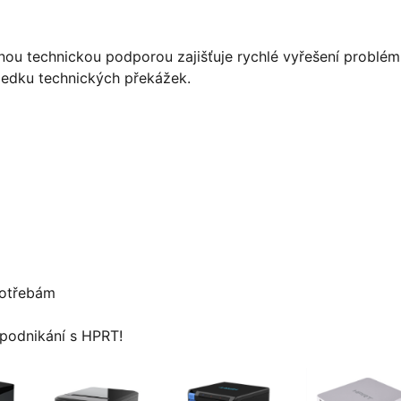
lnou technickou podporou zajišťuje rychlé vyřešení problém
sledku technických překážek.
potřebám
 podnikání s HPRT!