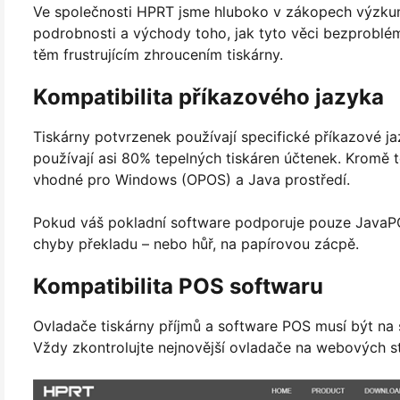
Ve společnosti HPRT jsme hluboko v zákopech výzkumu
podrobnosti a východy toho, jak tyto věci bezproblém
těm frustrujícím zhroucením tiskárny.
Kompatibilita příkazového jazyka
Tiskárny potvrzenek používají specifické příkazové j
používají asi 80% tepelných tiskáren účtenek. Kromě 
vhodné pro Windows (OPOS) a Java prostředí.
Pokud váš pokladní software podporuje pouze JavaPOS
chyby překladu – nebo hůř, na papírovou zácpě.
Kompatibilita POS softwaru
Ovladače tiskárny příjmů a software POS musí být na st
Vždy zkontrolujte nejnovější ovladače na webových s