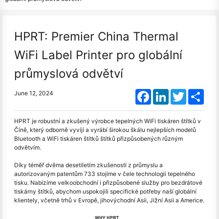
HPRT: Premier China Thermal
WiFi Label Printer pro globální
průmyslová odvětví
Facebook
LinkedIn
Twitter
Shar
June 12, 2024
HPRT je robustní a zkušený výrobce tepelných WiFi tiskáren štítků v
Číně, který odborně vyvíjí a vyrábí širokou škálu nejlepších modelů
Bluetooth a WiFi tiskáren štítků štítků přizpůsobených různým
odvětvím.
Díky téměř dvěma desetiletím zkušeností z průmyslu a
autorizovaným patentům 733 stojíme v čele technologií tepelného
tisku. Nabízíme velkoobchodní i přizpůsobené služby pro bezdrátové
tiskárny štítků, abychom uspokojili specifické potřeby naší globální
klientely, včetně trhů v Evropě, jihovýchodní Asii, Jižní Asii a Americe.