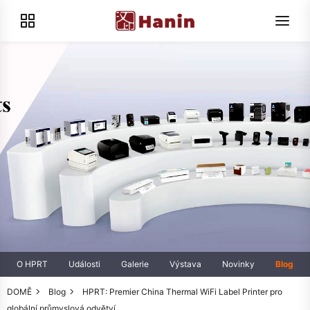
O HPRT
Události
Galerie
Výstava
Novinky
Blog
DOMĚ
Blog
HPRT: Premier China Thermal WiFi Label Printer pro
globální průmyslová odvětví