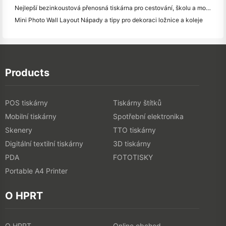
Nejlepší bezinkoustová přenosná tiskárna pro cestování, školu a mobilní práci: Hanin MT620 Pro Review
Mini Photo Wall Layout Nápady a tipy pro dekoraci ložnice a koleje
Products
POS tiskárny
Tiskárny štítků
Mobilní tiskárny
Spotřební elektronika
Skenery
TTO tiskárny
Digitální textilní tiskárny
3D tiskárny
PDA
FOTOTISKY
Portable A4 Printer
O HPRT
O HPRT
Online obchod