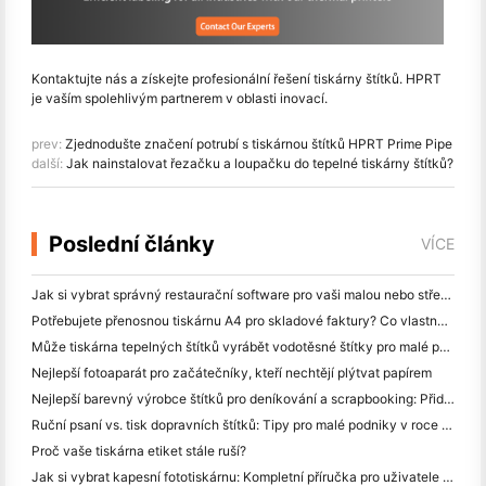
Kontaktujte nás a získejte profesionální řešení tiskárny štítků. HPRT
je vaším spolehlivým partnerem v oblasti inovací.
prev:
Zjednodušte značení potrubí s tiskárnou štítků HPRT Prime Pipe
další:
Jak nainstalovat řezačku a loupačku do tepelné tiskárny štítků?
Poslední články
VÍCE
Jak si vybrat správný restaurační software pro vaši malou nebo střední restauraci
Potřebujete přenosnou tiskárnu A4 pro skladové faktury? Co vlastně funguje
Může tiskárna tepelných štítků vyrábět vodotěsné štítky pro malé podniky?
Nejlepší fotoaparát pro začátečníky, kteří nechtějí plýtvat papírem
Nejlepší barevný výrobce štítků pro deníkování a scrapbooking: Přidat více barev na každou stránku
Ruční psaní vs. tisk dopravních štítků: Tipy pro malé podniky v roce 2026
Proč vaše tiskárna etiket stále ruší?
Jak si vybrat kapesní fototiskárnu: Kompletní příručka pro uživatele deníků, cestování a iPhone