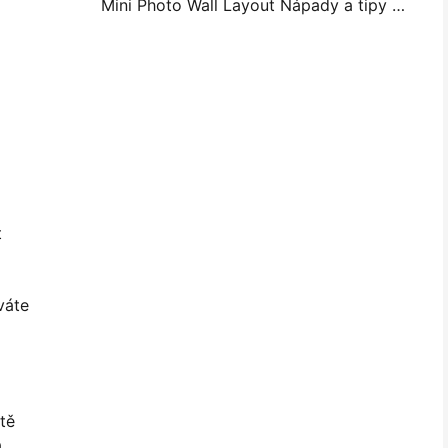
Mini Photo Wall Layout Nápady a tipy pro dekoraci ložnice a koleje
t
váte
itě
a