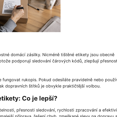
ostné domácí zásilky. Nicméně tištěné etikety jsou obecně
ože podporují sledování čárových kódů, zlepšují přesnos
e fungovat rukopis. Pokud odesíláte pravidelně nebo použí
sk dopravních štítků je obvykle praktičtější volbou.
tikety: Co je lepší?
elnosti, přesnosti sledování, rychlosti zpracování a efektiv
malejší příprava, řešení chyb, zmeškané slevy na dopravu 