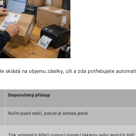
e skládá na objemu zásilky, cíli a zda potřebujete automat
Doporučený přístup
Ruční psaní stačí, pokud je adresa jasná
Tisk adresních štítků pomocí domácí tiskárny nebo lepicích listů