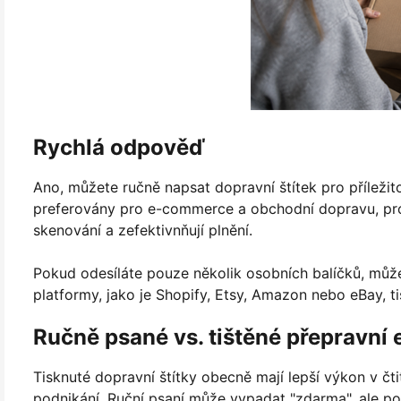
Rychlá odpověď
Ano, můžete ručně napsat dopravní štítek pro příležit
preferovány pro e-commerce a obchodní dopravu, prot
skenování a zefektivnňují plnění.
Pokud odesíláte pouze několik osobních balíčků, můž
platformy, jako je Shopify, Etsy, Amazon nebo eBay, ti
Ručně psané vs. tištěné přepravní e
Tisknuté dopravní štítky obecně mají lepší výkon v čtit
podnikání. Ruční psaní může vypadat "zdarma", ale po