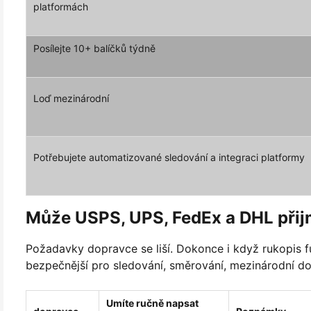
platformách
Posílejte 10+ balíčků týdně
Loď mezinárodní
Potřebujete automatizované sledování a integraci platformy
Může USPS, UPS, FedEx a DHL přij
Požadavky dopravce se liší. Dokonce i když rukopis fu
bezpečnější pro sledování, směrování, mezinárodní d
Umíte ručně napsat