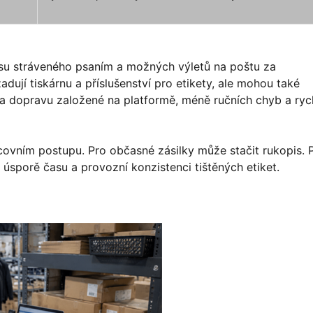
asu stráveného psaním a možných výletů na poštu za
dují tiskárnu a příslušenství pro etikety, ale mohou také
a dopravu založené na platformě, méně ručních chyb a rych
covním postupu. Pro občasné zásilky může stačit rukopis. 
sporě času a provozní konzistenci tištěných etiket.