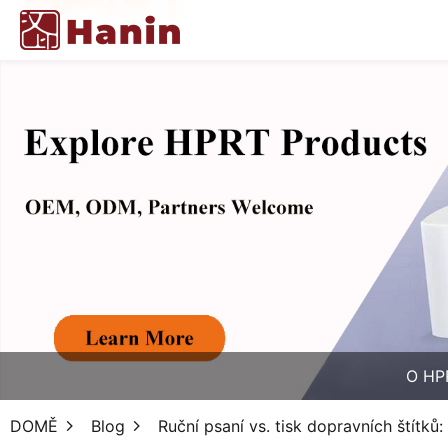
O HP
DOMĚ
Blog
Ruční psaní vs. tisk dopravních štítk