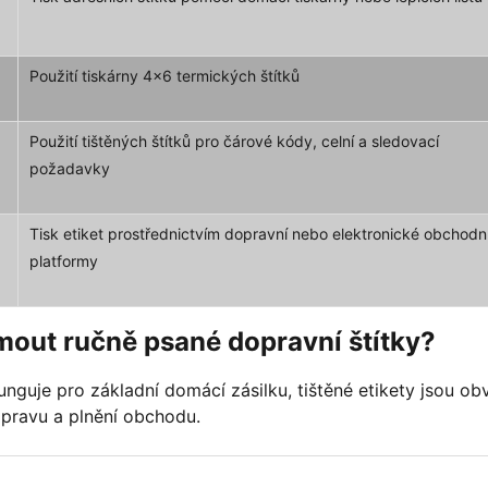
Použití tiskárny 4x6 termických štítků
Použití tištěných štítků pro čárové kódy, celní a sledovací
požadavky
Tisk etiket prostřednictvím dopravní nebo elektronické obchodn
platformy
mout ručně psané dopravní štítky?
nguje pro základní domácí zásilku, tištěné etikety jsou ob
opravu a plnění obchodu.