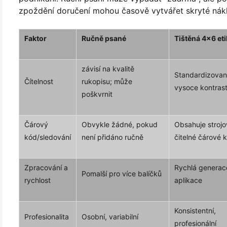
zpoždění doručení mohou časově vytvářet skryté nák
Faktor
Ručně psané
Tištěná 4x6 eti
závisí na kvalitě
Standardizovan
Čítelnost
rukopisu; může
vysoce kontrast
poškvrnit
Čárový
Obvykle žádné, pokud
Obsahuje stroj
kód/sledování
není přidáno ručně
čitelné čárové 
Zpracování a
Rychlá generac
Pomalší pro více balíčků
rychlost
aplikace
Konsistentní,
Profesionalita
Osobní, variabilní
profesionální