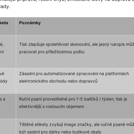
lady.
keta
Poznámky
é,
Tisk zlepšuje spolehlivost skenování, ale jasný rukopis mů
ní
pracovat pro příležitostnou poštu
ově
Zásadní pro automatizované zpracování na platformách
kódy
elektronického obchodu nebo dopravců
e a
Ruční psaní proveditelné pro 1-5 balíčků / týden; tisk je
efektivnější s rostoucím objemem
Tištěné etikety zvyšují image značky, ale ručně psané mů
být osobní pro dárky nebo butikové obaly