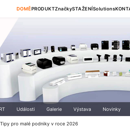
DOMĚ
PRODUKT
Značky
STAŽENÍ
Solutions
KONT
RT
Události
Galerie
Výstava
Novinky
ů: Tipy pro malé podniky v roce 2026