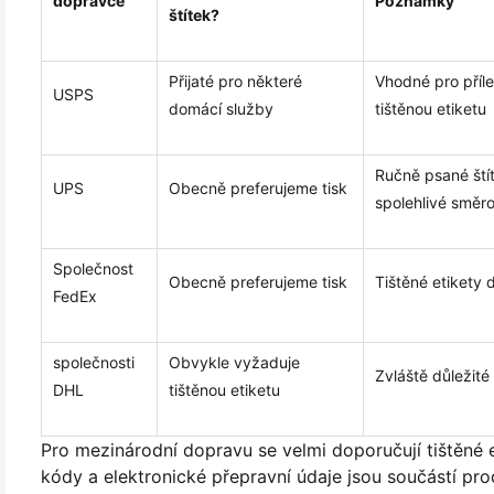
dopravce
Poznámky
štítek?
Přijaté pro některé
Vhodné pro příl
USPS
domácí služby
tištěnou etiketu
Ručně psané štít
UPS
Obecně preferujeme tisk
spolehlivé směro
Společnost
Obecně preferujeme tisk
Tištěné etikety
FedEx
společnosti
Obvykle vyžaduje
Zvláště důležité
DHL
tištěnou etiketu
Pro mezinárodní dopravu se velmi doporučují tištěné e
kódy a elektronické přepravní údaje jsou součástí pro