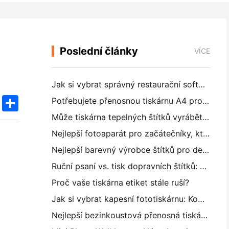
Poslední články
VÍCE
Jak si vybrat správný restaurační software pro vaši malou nebo střední restauraci
k
edIn
Twitter
Share
Potřebujete přenosnou tiskárnu A4 pro skladové faktury? Co vlastně funguje
Může tiskárna tepelných štítků vyrábět vodotěsné štítky pro malé podniky?
Nejlepší fotoaparát pro začátečníky, kteří nechtějí plýtvat papírem
Nejlepší barevný výrobce štítků pro deníkování a scrapbooking: Přidat více barev na každou stránku
Ruční psaní vs. tisk dopravních štítků: Tipy pro malé podniky v roce 2026
Proč vaše tiskárna etiket stále ruší?
Jak si vybrat kapesní fototiskárnu: Kompletní příručka pro uživatele deníků, cestování a iPhone
Nejlepší bezinkoustová přenosná tiskárna pro cestování, školu a mobilní práci: Hanin MT620 Pro Review