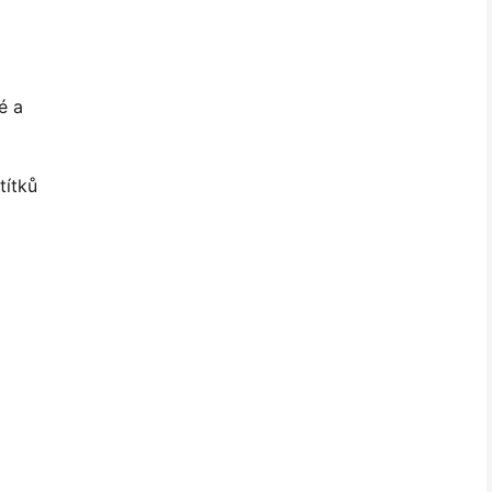
é a
títků