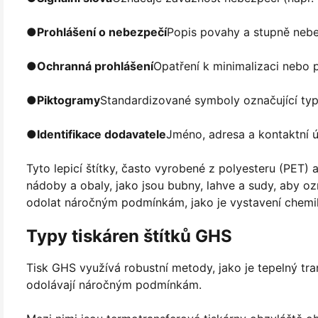
●
Prohlášení o nebezpečí
Popis povahy a stupně nebe
●
Ochranná prohlášení
Opatření k minimalizaci nebo 
●
Piktogramy
Standardizované symboly označující typ
●
Identifikace dodavatele
Jméno, adresa a kontaktní 
Tyto lepicí štítky, často vyrobené z polyesteru (PET)
nádoby a obaly, jako jsou bubny, lahve a sudy, aby oz
odolat náročným podmínkám, jako je vystavení chemiká
Typy tiskáren štítků GHS
Tisk GHS využívá robustní metody, jako je tepelný trans
odolávají náročným podmínkám.