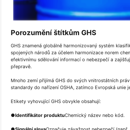
Porozumění štítkům GHS
GHS znamená globálně harmonizovaný systém klasifik
spojených národů za účelem harmonizace norem chemi
efektivnímu sdělování informací o nebezpečí a zajišťu
přepravě.
Mnoho zemí přijímá GHS do svých vnitrostátních právn
standardy do nařízení OSHA, zatímco Evropská unie je 
Etikety vyhovující GHS obvykle obsahují:
●
Identifikátor produktu
Chemický název nebo kód.
●
Signální slova
Označuje závažnost nebezpečí (např. 