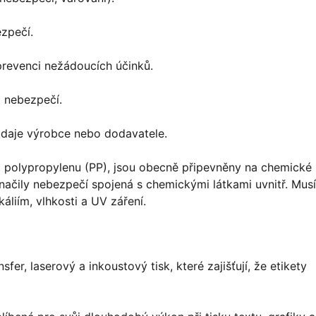
zpečí.
prevenci nežádoucích účinků.
 nebezpečí.
údaje výrobce nebo dodavatele.
 a polypropylenu (PP), jsou obecně připevněny na chemické
načily nebezpečí spojená s chemickými látkami uvnitř. Musí
liím, vlhkosti a UV záření.
fer, laserový a inkoustový tisk, které zajišťují, že etikety