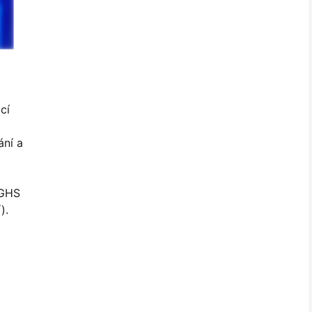
cí
ání a
 GHS
).