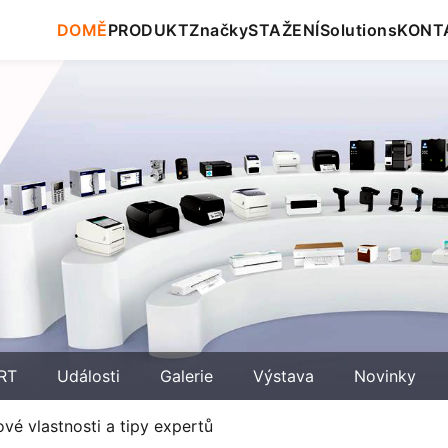
DOMĚ
PRODUKT
Značky
STAŽENÍ
Solutions
KONT
RT
Události
Galerie
Výstava
Novinky
ové vlastnosti a tipy expertů