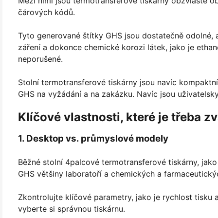
Mezi nimi jsou termotransferové tiskárny obzvláště ob
čárových kódů.
Tyto generované štítky GHS jsou dostatečně odolné,
záření a dokonce chemické korozi látek, jako je ethan
neporušené.
Stolní termotransferové tiskárny jsou navíc kompaktní,
GHS na vyžádání a na zakázku. Navíc jsou uživatelsk
Klíčové vlastnosti, které je třeba z
1. Desktop vs. průmyslové modely
Běžné stolní 4palcové termotransferové tiskárny, jak
GHS většiny laboratoří a chemických a farmaceutický
Zkontrolujte klíčové parametry, jako je rychlost tisku
vyberte si správnou tiskárnu.