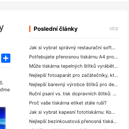
y
Poslední články
VÍCE
Jak si vybrat správný restaurační software pro vaši malou nebo střední restauraci
k
edIn
Twitter
Share
Potřebujete přenosnou tiskárnu A4 pro skladové faktury? Co vlastně funguje
Může tiskárna tepelných štítků vyrábět vodotěsné štítky pro malé podniky?
Nejlepší fotoaparát pro začátečníky, kteří nechtějí plýtvat papírem
S.
Nejlepší barevný výrobce štítků pro deníkování a scrapbooking: Přidat více barev na každou stránku
ojďme
Ruční psaní vs. tisk dopravních štítků: Tipy pro malé podniky v roce 2026
Proč vaše tiskárna etiket stále ruší?
Jak si vybrat kapesní fototiskárnu: Kompletní příručka pro uživatele deníků, cestování a iPhone
Nejlepší bezinkoustová přenosná tiskárna pro cestování, školu a mobilní práci: Hanin MT620 Pro Review