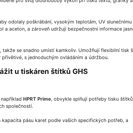
líbené pro svůj dlouhodobý výkon při tisku textu, grafiky a
 aby odolaly poškrábání, vysokým teplotám, UV slunečnímu
ol a aceton, a zároveň udržují bezpečnostní informace jasn
 takže se snadno umístí kamkoliv. Umožňují flexibilní tisk š
y přívětivé, s jednoduchým ovládáním a údržbou.
vážit u tiskáren štítků GHS
o například
HPRT Prime
, obvykle splňují potřeby tisku štítků
ch společností.
 a kapacita pásu karet podle vašich specifických potřeb, a