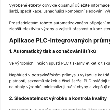
Vyrobené etikety obvykle obsahují důležité informace 
šarží, specifikace, usnadňující komplexní sledování vý
Prostřednictvím tohoto automatizovaného připojení 
zlepšit efektivitu výroby a zajistit přesnost a konzist
Aplikace PLC-integrovaných průmys
1. Automatický tisk a označování štítků
Ve výrobních linkách spustí PLC tiskárny etiket k tis
Například v potravinářském průmyslu vyžaduje každá š
platnosti, seznamů složek a čísel šarže. PLC ovládají t
na obaly výrobků, minimalizují ruční chyby a zlepšují e
2. Sledovatelnost výrobku a kontrola kvality