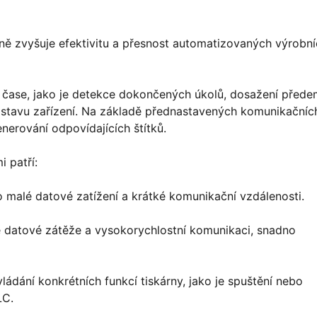
ně zvyšuje efektivitu a přesnost automatizovaných výrobn
m čase, jako je detekce dokončených úkolů, dosažení před
 stavu zařízení. Na základě přednastavených komunikačníc
nerování odpovídajících štítků.
 patří:
 malé datové zatížení a krátké komunikační vzdálenosti.
lké datové zátěže a vysokorychlostní komunikaci, snadno
dání konkrétních funkcí tiskárny, jako je spuštění nebo
LC.