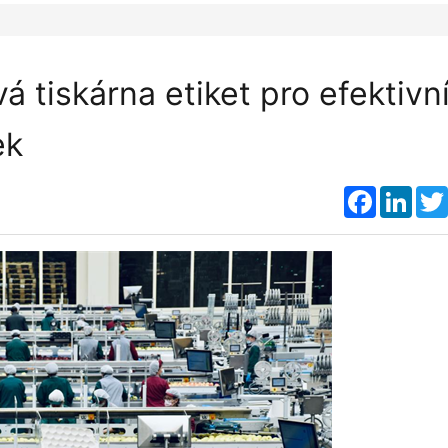
 tiskárna etiket pro efektivn
ek
Faceboo
Link