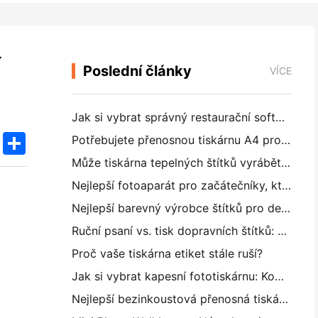
í
Poslední články
VÍCE
Jak si vybrat správný restaurační software pro vaši malou nebo střední restauraci
k
edIn
Twitter
Share
Potřebujete přenosnou tiskárnu A4 pro skladové faktury? Co vlastně funguje
Může tiskárna tepelných štítků vyrábět vodotěsné štítky pro malé podniky?
Nejlepší fotoaparát pro začátečníky, kteří nechtějí plýtvat papírem
Nejlepší barevný výrobce štítků pro deníkování a scrapbooking: Přidat více barev na každou stránku
Ruční psaní vs. tisk dopravních štítků: Tipy pro malé podniky v roce 2026
Proč vaše tiskárna etiket stále ruší?
Jak si vybrat kapesní fototiskárnu: Kompletní příručka pro uživatele deníků, cestování a iPhone
Nejlepší bezinkoustová přenosná tiskárna pro cestování, školu a mobilní práci: Hanin MT620 Pro Review