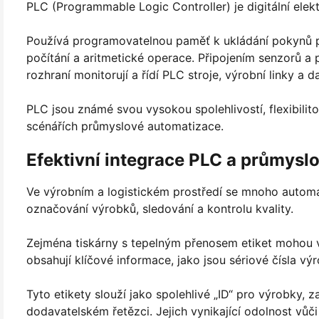
PLC (Programmable Logic Controller) je digitální ele
Používá programovatelnou paměť k ukládání pokynů pr
počítání a aritmetické operace. Připojením senzorů a
rozhraní monitorují a řídí PLC stroje, výrobní linky a
PLC jsou známé svou vysokou spolehlivostí, flexibili
scénářích průmyslové automatizace.
Efektivní integrace PLC a průmyslo
Ve výrobním a logistickém prostředí se mnoho automa
označování výrobků, sledování a kontrolu kvality.
Zejména tiskárny s tepelným přenosem etiket mohou vyt
obsahují klíčové informace, jako jsou sériové čísla vý
Tyto etikety slouží jako spolehlivé „ID“ pro výrobky, za
dodavatelském řetězci. Jejich vynikající odolnost vůč