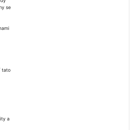
ždý
ny se
rmami
 tato
ity a