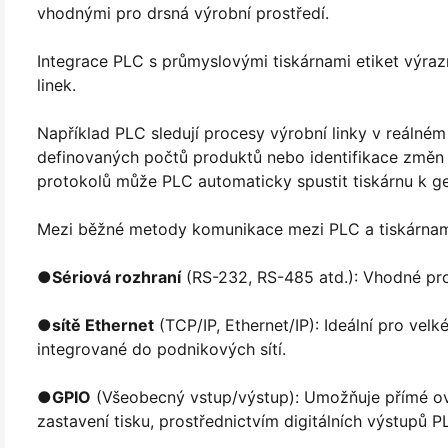
vhodnými pro drsná výrobní prostředí.
Integrace PLC s průmyslovými tiskárnami etiket výraz
linek.
Například PLC sledují procesy výrobní linky v reálné
definovaných počtů produktů nebo identifikace změn
protokolů může PLC automaticky spustit tiskárnu k ge
Mezi běžné metody komunikace mezi PLC a tiskárnami
●
Sériová rozhraní
(RS-232, RS-485 atd.): Vhodné pro
●
sítě Ethernet
(TCP/IP, Ethernet/IP): Ideální pro ve
integrované do podnikových sítí.
●
GPIO
(Všeobecný vstup/výstup): Umožňuje přímé ovlá
zastavení tisku, prostřednictvím digitálních výstupů P