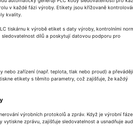
dů automaticky generují PLC kódy sledovatelnosti pro ka
olu v každé fázi výroby. Etikety jsou křížovaně kontrolová
y kvality.
LC tiskárnu k výrobě etiket s daty výroby, kontrolními no
ou sledovatelnost dílů a poskytují datovou podporu pro
 nebo zařízení (např. teplota, tlak nebo proud) a převádějí
tiskne etikety s těmito parametry, což zajišťuje, že každý
vy
erování výrobních protokolů a zpráv. Když je výrobní fáze
vytiskne zprávu, zajišťuje sledovatelnost a usnadňuje aud