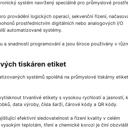
ktronický systém navržený speciálně pro průmyslové prostře
o provádění logických operací, sekvenční řízení, načasová
 pohonů prostřednictvím digitálních nebo analogových I/O
 další automatizované systémy.
tou a snadností programování a jsou široce používány v růz
vých tiskáren etiket
tizovaných systémů spoléhá na průmyslové tiskárny etiket
isknout trvanlivé etikety s vysokou rychlostí a jasností, 
robků, data výroby, čísla šarží, čárové kódy a QR kódy.
jišťující efektivní sledovatelnost a řízení kvality v celém
i vysokým teplotám, tření a chemické korozi je činí obzvláš