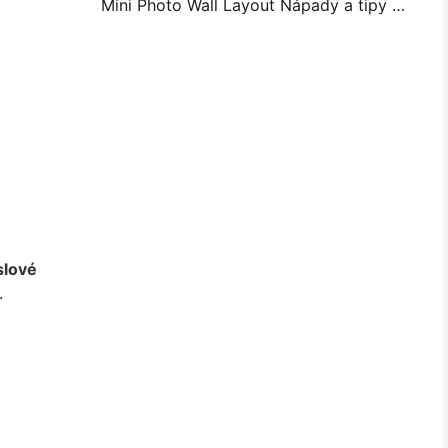
Mini Photo Wall Layout Nápady a tipy pro dekoraci ložnice a koleje
lové
.