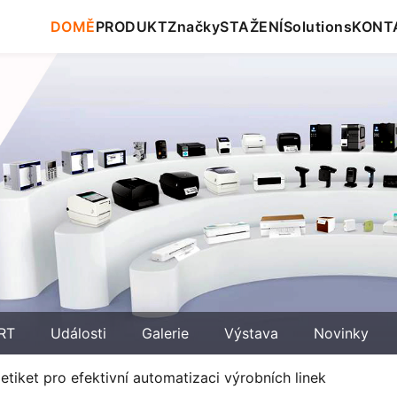
DOMĚ
PRODUKT
Značky
STAŽENÍ
Solutions
KONT
RT
Události
Galerie
Výstava
Novinky
tiket pro efektivní automatizaci výrobních linek