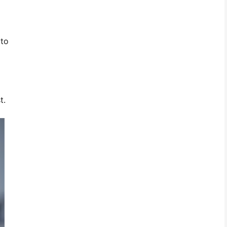
yto
t.