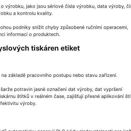
o výrobku, jako jsou sériové čísla výrobku, data výroby, čí
robku a kontrolu kvality.
mohou podniky snížit chyby způsobené ručními operacemi,
enci informací o produktech.
lových tiskáren etiket
ku na základě pracovního postupu nebo stavu zařízení.
arže potravin jasné označení dat výroby, dat vypršení
iskárnu štítků v reálném čase, zajišťují přesné aplikování ští
fektivitu výroby.