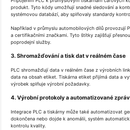
Připojením PLC k průmyslovým tiskárnám čárových kó
produkt. Tyto kódy umožňují snadné sledování a kontr
systémovou databází, aby splňovaly standardy kontrol
Například v průmyslu automobilových dílů provozují P
a certifikačními značkami. Tyto štítky zajišťují přesn
poprodejní služby.
3. Shromažďování a tisk dat v reálném čase
PLC shromažďují data v reálném čase z výrobních linky
data na obsah etiket. Tiskárna etiket přijímá data a vy
výrobek splňuje výrobní požadavky.
4. Výrobní protokoly a automatizované zprá
Integrace PLC a tiskárny může také automatizovat gen
dokončena nebo dojde k anomálii, systém automaticky 
kontrolu kvality.