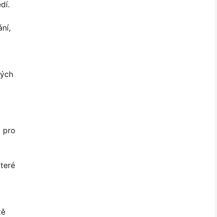
dí.
ní,
ných
 pro
které
tě