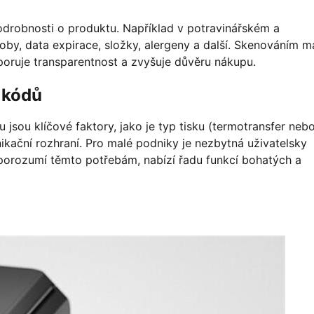
robnosti o produktu. Například v potravinářském a
y, data expirace, složky, alergeny a další. Skenováním ma
poruje transparentnost a zvyšuje důvěru nákupu.
R kódů
 jsou klíčové faktory, jako je typ tisku (termotransfer neb
nikační rozhraní. Pro malé podniky je nezbytná uživatelsky
 porozumí těmto potřebám, nabízí řadu funkcí bohatých a