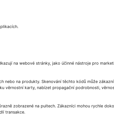
likacích.
dkazují na webové stránky, jako účinné nástroje pro market
ách nebo na produkty. Skenování těchto kódů může zákazn
u věrnostní karty, nabízet propagační podrobnosti, věrnos
výrazně zobrazené na pultech. Zákazníci mohou rychle doko
lí transakce.