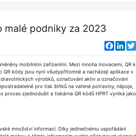
o malé podniky za 2023
Faceboo
Link
e změněny mobilními zařízeními. Mezi mnoha inovacemi, QR 
o QR kódy jsou nyní všudypřítomné a nacházejí aplikace v
 zdravotnických výrobků, označování aktiv a označování
postradatelné pro tisk štítků na vařené potraviny, nápoje,
o proces zjednodušit a tiskárna QR kódů HPRT vyniká jako
ovské množství informací. Díky jedinečnému uspořádání
vatelé mohou k těmto informacím rychle přistupovat skenov