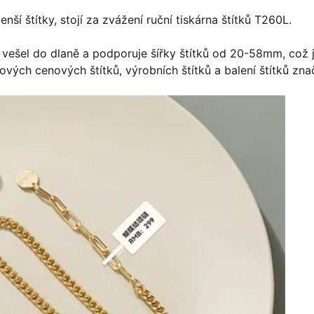
enší štítky, stojí za zvážení ruční tiskárna štítků T260L.
 vešel do dlaně a podporuje šířky štítků od 20-58mm, což 
ových cenových štítků, výrobních štítků a balení štítků zna