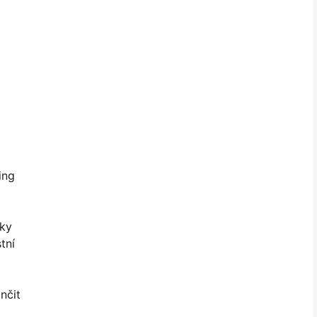
ing
íky
tní
nčit