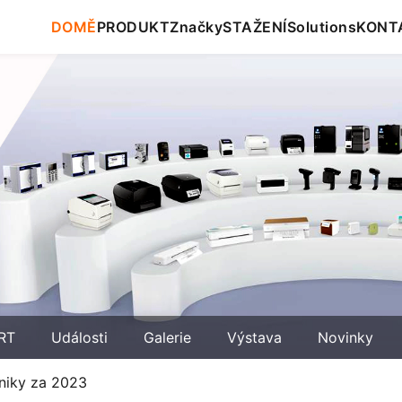
DOMĚ
PRODUKT
Značky
STAŽENÍ
Solutions
KONT
RT
Události
Galerie
Výstava
Novinky
niky za 2023