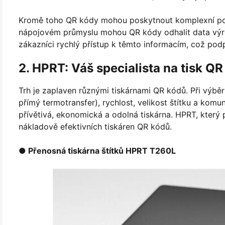
Kromě toho QR kódy mohou poskytnout komplexní pod
nápojovém průmyslu mohou QR kódy odhalit data výrob
zákazníci rychlý přístup k těmto informacím, což pod
2. HPRT: Váš specialista na tisk Q
Trh je zaplaven různými tiskárnami QR kódů. Při výběru
přímý termotransfer), rychlost, velikost štítku a komu
přívětivá, ekonomická a odolná tiskárna. HPRT, který
nákladově efektivních tiskáren QR kódů.
● Přenosná tiskárna štítků HPRT T260L