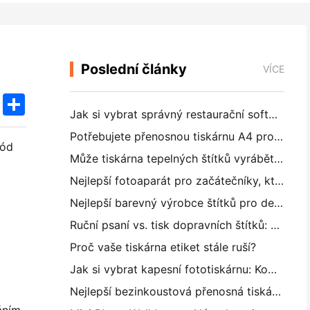
Poslední články
VÍCE
k
edIn
Twitter
Share
Jak si vybrat správný restaurační software pro vaši malou nebo střední restauraci
Potřebujete přenosnou tiskárnu A4 pro skladové faktury? Co vlastně funguje
kód
Může tiskárna tepelných štítků vyrábět vodotěsné štítky pro malé podniky?
Nejlepší fotoaparát pro začátečníky, kteří nechtějí plýtvat papírem
Nejlepší barevný výrobce štítků pro deníkování a scrapbooking: Přidat více barev na každou stránku
Ruční psaní vs. tisk dopravních štítků: Tipy pro malé podniky v roce 2026
Proč vaše tiskárna etiket stále ruší?
Jak si vybrat kapesní fototiskárnu: Kompletní příručka pro uživatele deníků, cestování a iPhone
Nejlepší bezinkoustová přenosná tiskárna pro cestování, školu a mobilní práci: Hanin MT620 Pro Review
áním