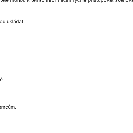
ou ukládat:
y.
jemcům.