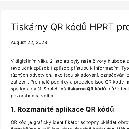
Tiskárny QR kódů HPRT pr
August 22, 2023
V digitálním věku 21.století byly naše životy hluboc
revolučně způsobil způsob přístupu k informacím. Tyt
různých odvětvích, jako jsou skladování, označování
zařízení. Pro malé podniky a prodejce jsou QR kódy ne
šperky a další. Spolehlivá
tiskárna QR kódů
může tent
pozoruhodná volba.
1. Rozmanité aplikace QR kódů
QR kód je grafický identifikátor schopný ukládat obr
černobílých pixelů jsou data vizuálně kódována. Uži