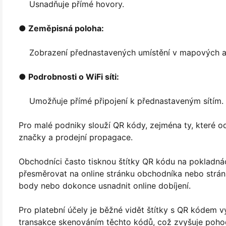
Usnadňuje přímé hovory.
● Zeměpisná poloha:
Zobrazení přednastavených umístění v mapových ap
● Podrobnosti o WiFi síti:
Umožňuje přímé připojení k přednastaveným sítím.
Pro malé podniky slouží QR kódy, zejména ty, které o
značky a prodejní propagace.
Obchodníci často tisknou štítky QR kódu na pokladn
přesměrovat na online stránku obchodníka nebo stránk
body nebo dokonce usnadnit online dobíjení.
Pro platební účely je běžné vidět štítky s QR kódem 
transakce skenováním těchto kódů, což zvyšuje pohod