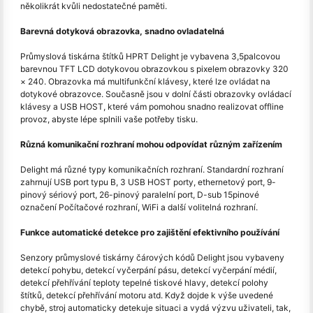
několikrát kvůli nedostatečné paměti.
Barevná dotyková obrazovka, snadno ovladatelná
Průmyslová tiskárna štítků HPRT Delight je vybavena 3,5palcovou
barevnou TFT LCD dotykovou obrazovkou s pixelem obrazovky 320
× 240. Obrazovka má multifunkční klávesy, které lze ovládat na
dotykové obrazovce. Současně jsou v dolní části obrazovky ovládací
klávesy a USB HOST, které vám pomohou snadno realizovat offline
provoz, abyste lépe splnili vaše potřeby tisku.
Různá komunikační rozhraní mohou odpovídat různým zařízením
Delight má různé typy komunikačních rozhraní. Standardní rozhraní
zahrnují USB port typu B, 3 USB HOST porty, ethernetový port, 9-
pinový sériový port, 26-pinový paralelní port, D-sub 15pinové
označení Počítačové rozhraní, WiFi a další volitelná rozhraní.
Funkce automatické detekce pro zajištění efektivního používání
Senzory průmyslové tiskárny čárových kódů Delight jsou vybaveny
detekcí pohybu, detekcí vyčerpání pásu, detekcí vyčerpání médií,
detekcí přehřívání teploty tepelné tiskové hlavy, detekcí polohy
štítků, detekcí přehřívání motoru atd. Když dojde k výše uvedené
chybě, stroj automaticky detekuje situaci a vydá výzvu uživateli, tak,