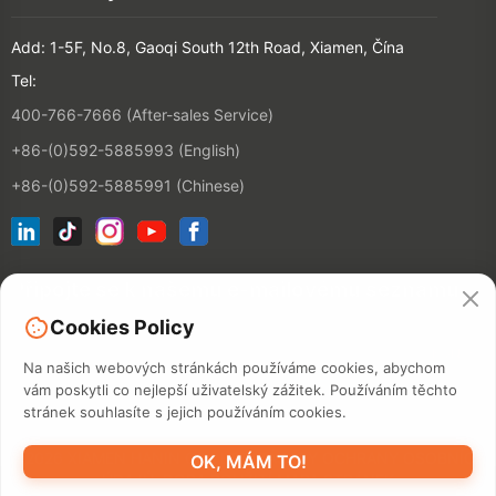
Add: 1-5F, No.8, Gaoqi South 12th Road, Xiamen, Čína
Tel:
400-766-7666 (After-sales Service)
+86-(0)592-5885993 (English)
+86-(0)592-5885991 (Chinese)
Připojte se k našemu e-mailovému seznamu
Cookies Policy
KONTAKT
Na našich webových stránkách používáme cookies, abychom
vám poskytli co nejlepší uživatelský zážitek. Používáním těchto
stránek souhlasíte s jejich používáním cookies.
©2026 XIAMEN HANIN CO., LTD.
ZÁSADY OCHRANY OSOBNÍCH
OK, MÁM TO!
ÚDAJŮ
DOBA POUŽITÍ
MAPA STRÁNEK