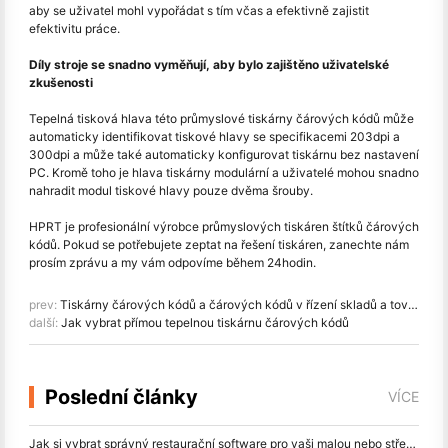
aby se uživatel mohl vypořádat s tím včas a efektivně zajistit
efektivitu práce.
Díly stroje se snadno vyměňují, aby bylo zajištěno uživatelské
zkušenosti
Tepelná tisková hlava této průmyslové tiskárny čárových kódů může
automaticky identifikovat tiskové hlavy se specifikacemi 203dpi a
300dpi a může také automaticky konfigurovat tiskárnu bez nastavení
PC. Kromě toho je hlava tiskárny modulární a uživatelé mohou snadno
nahradit modul tiskové hlavy pouze dvěma šrouby.
HPRT je profesionální výrobce průmyslových tiskáren štítků čárových
kódů. Pokud se potřebujete zeptat na řešení tiskáren, zanechte nám
prosím zprávu a my vám odpovíme během 24hodin.
prev:
Tiskárny čárových kódů a čárových kódů v řízení skladů a továren
další:
Jak vybrat přímou tepelnou tiskárnu čárových kódů
Poslední články
VÍCE
Jak si vybrat správný restaurační software pro vaši malou nebo střední restauraci