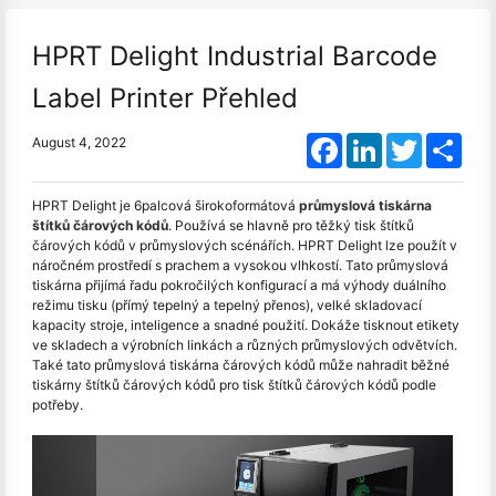
HPRT Delight Industrial Barcode
Label Printer Přehled
Facebook
LinkedIn
Twitter
Shar
August 4, 2022
HPRT Delight je 6palcová širokoformátová
průmyslová tiskárna
štítků čárových kódů
. Používá se hlavně pro těžký tisk štítků
čárových kódů v průmyslových scénářích. HPRT Delight lze použít v
náročném prostředí s prachem a vysokou vlhkostí. Tato průmyslová
tiskárna přijímá řadu pokročilých konfigurací a má výhody duálního
režimu tisku (přímý tepelný a tepelný přenos), velké skladovací
kapacity stroje, inteligence a snadné použití. Dokáže tisknout etikety
ve skladech a výrobních linkách a různých průmyslových odvětvích.
Také tato průmyslová tiskárna čárových kódů může nahradit běžné
tiskárny štítků čárových kódů pro tisk štítků čárových kódů podle
potřeby.