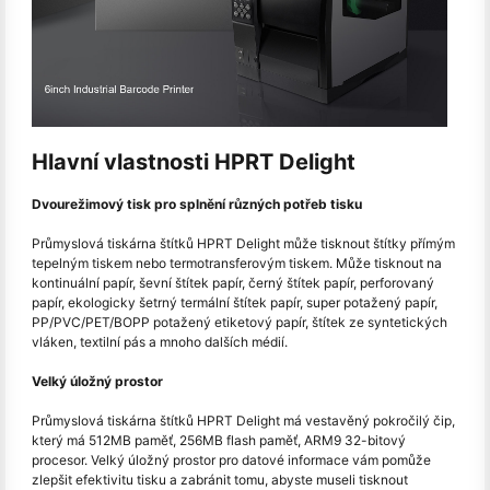
Hlavní vlastnosti HPRT Delight
Dvourežimový tisk pro splnění různých potřeb tisku
Průmyslová tiskárna štítků HPRT Delight může tisknout štítky přímým
tepelným tiskem nebo termotransferovým tiskem. Může tisknout na
kontinuální papír, ševní štítek papír, černý štítek papír, perforovaný
papír, ekologicky šetrný termální štítek papír, super potažený papír,
PP/PVC/PET/BOPP potažený etiketový papír, štítek ze syntetických
vláken, textilní pás a mnoho dalších médií.
Velký úložný prostor
Průmyslová tiskárna štítků HPRT Delight má vestavěný pokročilý čip,
který má 512MB paměť, 256MB flash paměť, ARM9 32-bitový
procesor. Velký úložný prostor pro datové informace vám pomůže
zlepšit efektivitu tisku a zabránit tomu, abyste museli tisknout