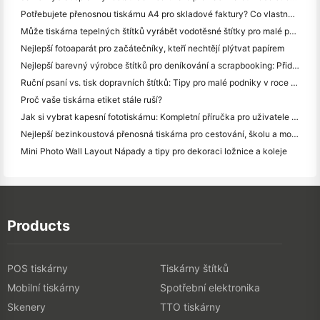
Potřebujete přenosnou tiskárnu A4 pro skladové faktury? Co vlastně funguje
Může tiskárna tepelných štítků vyrábět vodotěsné štítky pro malé podniky?
Nejlepší fotoaparát pro začátečníky, kteří nechtějí plýtvat papírem
Nejlepší barevný výrobce štítků pro deníkování a scrapbooking: Přidat více barev na každou stránku
Ruční psaní vs. tisk dopravních štítků: Tipy pro malé podniky v roce 2026
Proč vaše tiskárna etiket stále ruší?
Jak si vybrat kapesní fototiskárnu: Kompletní příručka pro uživatele deníků, cestování a iPhone
Nejlepší bezinkoustová přenosná tiskárna pro cestování, školu a mobilní práci: Hanin MT620 Pro Review
Mini Photo Wall Layout Nápady a tipy pro dekoraci ložnice a koleje
Products
POS tiskárny
Tiskárny štítků
Mobilní tiskárny
Spotřební elektronika
Skenery
TTO tiskárny