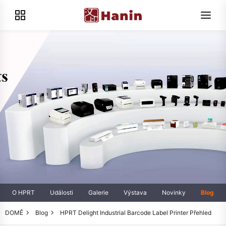
O HPRT
Události
Galerie
Výstava
Novinky
Blog
DOMĚ
Blog
HPRT Delight Industrial Barcode Label Printer Přehled