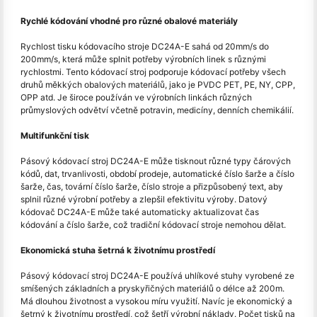
Rychlé kódování vhodné pro různé obalové materiály
Rychlost tisku kódovacího stroje DC24A-E sahá od 20mm/s do
200mm/s, která může splnit potřeby výrobních linek s různými
rychlostmi. Tento kódovací stroj podporuje kódovací potřeby všech
druhů měkkých obalových materiálů, jako je PVDC PET, PE, NY, CPP,
OPP atd. Je široce používán ve výrobních linkách různých
průmyslových odvětví včetně potravin, medicíny, denních chemikálií.
Multifunkční tisk
Pásový kódovací stroj DC24A-E může tisknout různé typy čárových
kódů, dat, trvanlivosti, období prodeje, automatické číslo šarže a číslo
šarže, čas, tovární číslo šarže, číslo stroje a přizpůsobený text, aby
splnil různé výrobní potřeby a zlepšil efektivitu výroby. Datový
kódovač DC24A-E může také automaticky aktualizovat čas
kódování a číslo šarže, což tradiční kódovací stroje nemohou dělat.
Ekonomická stuha šetrná k životnímu prostředí
Pásový kódovací stroj DC24A-E používá uhlíkové stuhy vyrobené ze
smíšených základních a pryskyřičných materiálů o délce až 200m.
Má dlouhou životnost a vysokou míru využití. Navíc je ekonomický a
šetrný k životnímu prostředí, což šetří výrobní náklady. Počet tisků na