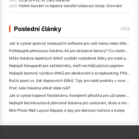
prev:
Co je to PVC ID Card tiskárna
další:
Horké lisování vs tepelný transfer kódovací stroje: Srovnání
Poslední články
VÍCE
Jak si vybrat správný restaurační software pro vaši malou nebo střední restauraci
Potřebujete přenosnou tiskárnu A4 pro skladové faktury? Co vlastně funguje
Může tiskárna tepelných štítků vyrábět vodotěsné štítky pro malé podniky?
Nejlepší fotoaparát pro začátečníky, kteří nechtějí plýtvat papírem
Nejlepší barevný výrobce štítků pro deníkování a scrapbooking: Přidat více barev na každou stránku
Ruční psaní vs. tisk dopravních štítků: Tipy pro malé podniky v roce 2026
Proč vaše tiskárna etiket stále ruší?
Jak si vybrat kapesní fototiskárnu: Kompletní příručka pro uživatele deníků, cestování a iPhone
Nejlepší bezinkoustová přenosná tiskárna pro cestování, školu a mobilní práci: Hanin MT620 Pro Review
Mini Photo Wall Layout Nápady a tipy pro dekoraci ložnice a koleje