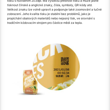
tisku s rozlišením 203dpi. Má vysokou přesnost tisku a může jasně
tisknout čínské a anglické znaky, čísla, symboly, QR kódy atd.
Velikost znaku lze volně upravit a podporuje také zoomování a tučné
zobrazení. Jeho kvalita tisku je stabilní bez problémů, jako je
propíchání obalových materiálů nebo nejasný tisk, ve srovnání s
tradičním kódovacím strojem pro částice mědi za tepla.