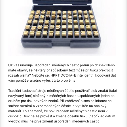
Už vás unavuje uspořádání měděných částic jednu po druhé? Nebo
máte obavy, že některý přizpůsobený text může při tisku překročit
rozsah písma? Nebojte se, HPRT DC24A-E inteligentní kódování dat
vám pomůže snadno vyřešit tyto problémy.
Tradiční kódovací stroje měděných částic používají blok znaků (také
nazývaný font) složený z měděných částic uspořádaných jeden po
druhém pro tisk pevných znaků. Při zahřívání písma se inkoust na
stužce roztává a vzor měděných částic je vytištěn na obalový
materiál. To znamená, že pokud obsah měděných částic není k
dispozici, tisk nelze provést a změna obsahu tisku (například datum
výroby) musí nejprve změnit uspořádání měděných částic.