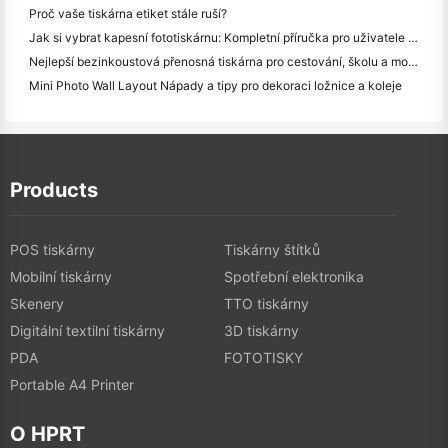
Proč vaše tiskárna etiket stále ruší?
Jak si vybrat kapesní fototiskárnu: Kompletní příručka pro uživatele deníků, cestování a iPhone
Nejlepší bezinkoustová přenosná tiskárna pro cestování, školu a mobilní práci: Hanin MT620 Pro Review
Mini Photo Wall Layout Nápady a tipy pro dekoraci ložnice a koleje
Products
POS tiskárny
Tiskárny štítků
Mobilní tiskárny
Spotřební elektronika
Skenery
TTO tiskárny
Digitální textilní tiskárny
3D tiskárny
PDA
FOTOTISKY
Portable A4 Printer
O HPRT