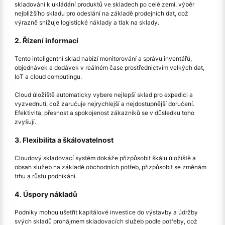
skladování k ukládání produktů ve skladech po celé zemi, výběr
nejbližšího skladu pro odeslání na základě prodejních dat, což
výrazně snižuje logistické náklady a tlak na sklady.
2. Řízení informací
Tento inteligentní sklad nabízí monitorování a správu inventářů,
objednávek a dodávek v reálném čase prostřednictvím velkých dat,
IoT a cloud computingu.
Cloud úložiště automaticky vybere nejlepší sklad pro expedici a
vyzvednutí, což zaručuje nejrychlejší a nejdostupnější doručení.
Efektivita, přesnost a spokojenost zákazníků se v důsledku toho
zvyšují.
3. Flexibilita a škálovatelnost
Cloudový skladovací systém dokáže přizpůsobit škálu úložiště a
obsah služeb na základě obchodních potřeb, přizpůsobit se změnám
trhu a růstu podnikání.
4. Úspory nákladů
Podniky mohou ušetřit kapitálové investice do výstavby a údržby
svých skladů pronájmem skladovacích služeb podle potřeby, což