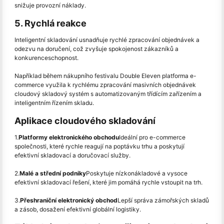
snižuje provozní náklady.
5. Rychlá reakce
Inteligentní skladování usnadňuje rychlé zpracování objednávek a
odezvu na doručení, což zvyšuje spokojenost zákazníků a
konkurenceschopnost.
Například během nákupního festivalu Double Eleven platforma e-
commerce využila k rychlému zpracování masivních objednávek
cloudový skladový systém s automatizovaným třídícím zařízením a
inteligentním řízením skladu.
Aplikace cloudového skladování
1.
Platformy elektronického obchodu
Ideální pro e-commerce
společnosti, které rychle reagují na poptávku trhu a poskytují
efektivní skladovací a doručovací služby.
2.
Malé a střední podniky
Poskytuje nízkonákladové a vysoce
efektivní skladovací řešení, které jim pomáhá rychle vstoupit na trh.
3.
Přeshraniční elektronický obchod
Lepší správa zámořských skladů
a zásob, dosažení efektivní globální logistiky.