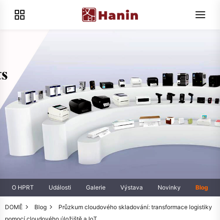
O HPRT
Události
Galerie
Výstava
Novinky
Blog
DOMĚ
Blog
Průzkum cloudového skladování: transformace logistiky
pomocí cloudového úložiště a IoT