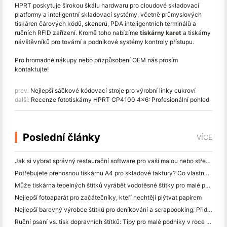
HPRT poskytuje širokou škálu hardwaru pro cloudové skladovací
platformy a inteligentní skladovací systémy, včetně průmyslových
tiskáren čárových kódů, skenerů, PDA inteligentních terminálů a
ručních RFID zařízení. Kromě toho nabízíme
tiskárny karet
a tiskárny
návštěvníků pro tovární a podnikové systémy kontroly přístupu.
Pro hromadné nákupy nebo přizpůsobení OEM nás prosím
kontaktujte!
prev:
Nejlepší sáčkové kódovací stroje pro výrobní linky cukroví
další:
Recenze fototiskárny HPRT CP4100 4x6: Profesionální pohled
Poslední články
VÍCE
Jak si vybrat správný restaurační software pro vaši malou nebo střední restauraci
Potřebujete přenosnou tiskárnu A4 pro skladové faktury? Co vlastně funguje
Může tiskárna tepelných štítků vyrábět vodotěsné štítky pro malé podniky?
Nejlepší fotoaparát pro začátečníky, kteří nechtějí plýtvat papírem
Nejlepší barevný výrobce štítků pro deníkování a scrapbooking: Přidat více barev na každou stránku
Ruční psaní vs. tisk dopravních štítků: Tipy pro malé podniky v roce 2026