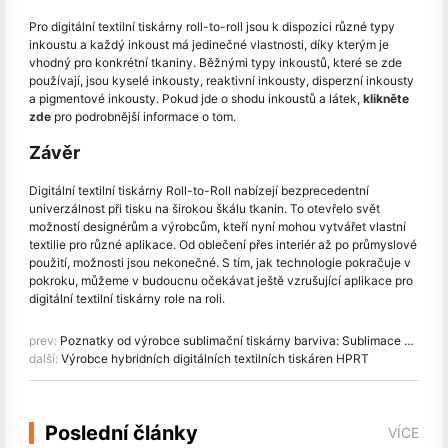
Pro digitální textilní tiskárny roll-to-roll jsou k dispozici různé typy
inkoustu a každý inkoust má jedinečné vlastnosti, díky kterým je
vhodný pro konkrétní tkaniny. Běžnými typy inkoustů, které se zde
používají, jsou kyselé inkousty, reaktivní inkousty, disperzní inkousty
a pigmentové inkousty. Pokud jde o shodu inkoustů a látek,
klikněte
zde
pro podrobnější informace o tom.
Závěr
Digitální textilní tiskárny Roll-to-Roll nabízejí bezprecedentní
univerzálnost při tisku na širokou škálu tkanin. To otevřelo svět
možností designérům a výrobcům, kteří nyní mohou vytvářet vlastní
textilie pro různé aplikace. Od oblečení přes interiér až po průmyslové
použití, možnosti jsou nekonečné. S tím, jak technologie pokračuje v
pokroku, můžeme v budoucnu očekávat ještě vzrušující aplikace pro
digitální textilní tiskárny role na roli.
prev:
Poznatky od výrobce sublimační tiskárny barviva: Sublimace vs sítotisk
další:
Výrobce hybridních digitálních textilních tiskáren HPRT
Poslední články
VÍCE