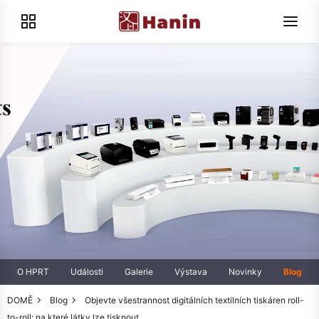
O HPRT
Události
Galerie
Výstava
Novinky
Blog
DOMĚ
Blog
Objevte všestrannost digitálních textilních tiskáren roll-
to-roll: na které látky lze tisknout