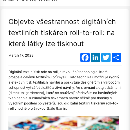
Objevte všestrannost digitálních
textilních tiskáren roll-to-roll: na
které látky lze tisknout
Facebook
LinkedIn
Twitter
Shar
March 17, 2023
Digitální textilní tisk role na roli je revoluční technologie, která
prospěla celému textilnímu průmyslu. Tato technika umožňuje rychlý
a efektivní tisk textilních návrhů a poskytuje designérům a výrobcům
schopnost vytvářet složité a živé návrhy. Ve srovnání s dtg tiskárnami
(direct-to-gardement), které se používají především na bavlněných
tkaninách a sublimačních tiskárnách barviv běžně pro tkaniny s
vysokým podílem polyesterů, jsou
digitální textilní tiskárny roll-to-
roll
vhodné pro širokou škálu tkanin.