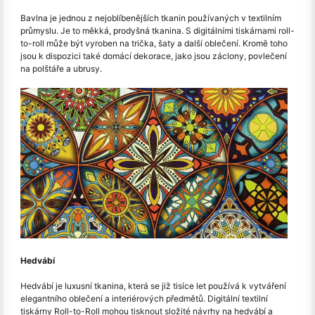
Bavlna je jednou z nejoblíbenějších tkanin používaných v textilním
průmyslu. Je to měkká, prodyšná tkanina. S digitálními tiskárnami roll-
to-roll může být vyroben na trička, šaty a další oblečení. Kromě toho
jsou k dispozici také domácí dekorace, jako jsou záclony, povlečení
na polštáře a ubrusy.
Hedvábí
Hedvábí je luxusní tkanina, která se již tisíce let používá k vytváření
elegantního oblečení a interiérových předmětů. Digitální textilní
tiskárny Roll-to-Roll mohou tisknout složité návrhy na hedvábí a