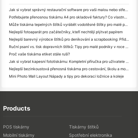
Jak si vybrat správný restaurační software pro vaši malou nebo střední restauraci
Potřebujete přenosnou tiskárnu A4 pro skladové faktury? Co vlastně funguje
Může tiskárna tepelných štítků vyrábět vodotěsné štítky pro malé podniky?
Nejlepší fotoaparát pro začátečníky, kteří nechtějí plýtvat papírem
Nejlepší barevný výrobce štítků pro deníkování a scrapbooking: Přidat více barev na každou stránku
Ruční psaní vs. tisk dopravních štítků: Tipy pro malé podniky v roce 2026
Proč vaše tiskárna etiket stále ruší?
Jak si vybrat kapesní fototiskárnu: Kompletní příručka pro uživatele deníků, cestování a iPhone
Nejlepší bezinkoustová přenosná tiskárna pro cestování, školu a mobilní práci: Hanin MT620 Pro Review
Mini Photo Wall Layout Nápady a tipy pro dekoraci ložnice a koleje
Products
POS tiskárny
Tiskárny štítků
Mobilní tiskárny
Spotřební elektronika