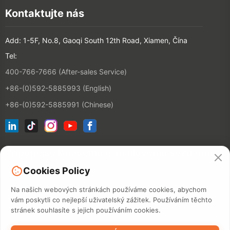
Kontaktujte nás
Add: 1-5F, No.8, Gaoqi South 12th Road, Xiamen, Čína
Tel:
400-766-7666 (After-sales Service)
+86-(0)592-5885993 (English)
+86-(0)592-5885991 (Chinese)
Připojte se k našemu e-mailovému seznamu
Cookies Policy
KONTAKT
Na našich webových stránkách používáme cookies, abychom
vám poskytli co nejlepší uživatelský zážitek. Používáním těchto
stránek souhlasíte s jejich používáním cookies.