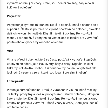
vytvářet ohromující vzory, které jsou ideální pro šaty, šály a další
špičkové oblečení.
Polyester
Polyester je syntetická tkanina, která je odolná, lehká a snadno se o
ni pečuje. Často se používá při výrobě sportovního oblečení, plavek a
dalších výkonných oděvů. Digitální textilní tiskárny Roll-to-Roll
mohou tisknout živé vzory na polyester, což je ideální pro vytváření
poutavého a vysoce výkonného oblečení.
Vlna
Vlna je přírodní vlákno, které se často používá k vytváření teplých,
útulných oblečení, jako jsou svetry, šály a deky. Digitální textilní
tiskárny Roll-to-Roll mohou tisknout návrhy na vlnu a vytvářet tak
jedinečné vzory a vzory, které jsou ideální pro zimní nošení.
Ložní prádlo
Plátno je přírodní tkanina, která je vyrobena z vláken lněné rostliny.
Je lehký, prodyšný a ideální pro vytváření letních oblečení, jako jsou
šaty a halenky. Digitální textilní tiskárny Roll-to-Roll mohou tisknout
návrhy na prádlo a vytvářet krásné vzory a vzory, které jsou ideální
pro teplé počasí.