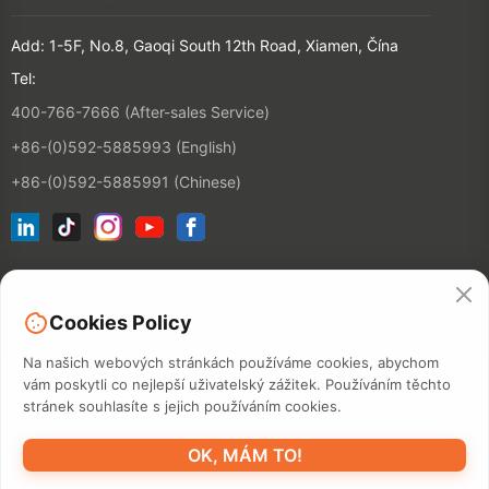
Add: 1-5F, No.8, Gaoqi South 12th Road, Xiamen, Čína
Tel:
400-766-7666 (After-sales Service)
+86-(0)592-5885993 (English)
+86-(0)592-5885991 (Chinese)
Připojte se k našemu e-mailovému seznamu
Cookies Policy
KONTAKT
Na našich webových stránkách používáme cookies, abychom
vám poskytli co nejlepší uživatelský zážitek. Používáním těchto
stránek souhlasíte s jejich používáním cookies.
©2026 XIAMEN HANIN CO., LTD.
ZÁSADY OCHRANY OSOBNÍCH
OK, MÁM TO!
ÚDAJŮ
DOBA POUŽITÍ
MAPA STRÁNEK