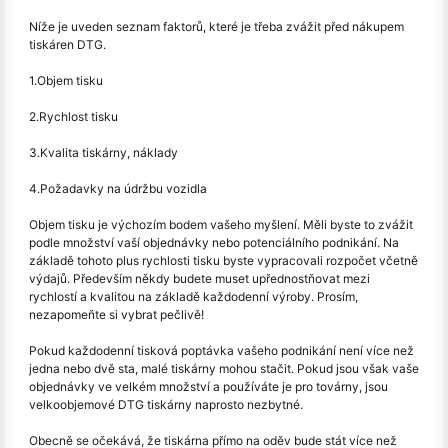
Níže je uveden seznam faktorů, které je třeba zvážit před nákupem
tiskáren DTG.
1.Objem tisku
2.Rychlost tisku
3.Kvalita tiskárny, náklady
4.Požadavky na údržbu vozidla
Objem tisku je výchozím bodem vašeho myšlení. Měli byste to zvážit
podle množství vaší objednávky nebo potenciálního podnikání. Na
základě tohoto plus rychlosti tisku byste vypracovali rozpočet včetně
výdajů. Především někdy budete muset upřednostňovat mezi
rychlostí a kvalitou na základě každodenní výroby. Prosím,
nezapomeňte si vybrat pečlivě!
Pokud každodenní tisková poptávka vašeho podnikání není více než
jedna nebo dvě sta, malé tiskárny mohou stačit. Pokud jsou však vaše
objednávky ve velkém množství a používáte je pro továrny, jsou
velkoobjemové DTG tiskárny naprosto nezbytné.
Obecně se očekává, že tiskárna přímo na oděv bude stát více než