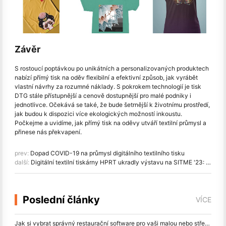
Závěr
S rostoucí poptávkou po unikátních a personalizovaných produktech
nabízí přímý tisk na oděv flexibilní a efektivní způsob, jak vyrábět
vlastní návrhy za rozumné náklady. S pokrokem technologií je tisk
DTG stále přístupnější a cenově dostupnější pro malé podniky i
jednotlivce. Očekává se také, že bude šetrnější k životnímu prostředí,
jak budou k dispozici více ekologických možností inkoustu.
Počkejme a uvidíme, jak přímý tisk na oděvy utváří textilní průmysl a
přinese nás překvapení.
prev:
Dopad COVID-19 na průmysl digitálního textilního tisku
další:
Digitální textilní tiskárny HPRT ukradly výstavu na SITME '23: Představujeme DA182T Plus & DA188S
Poslední články
VÍCE
Jak si vybrat správný restaurační software pro vaši malou nebo střední restauraci