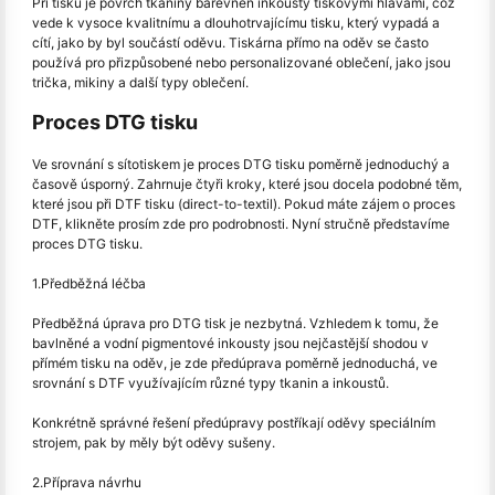
Při tisku je povrch tkaniny barevněn inkousty tiskovými hlavami, což
vede k vysoce kvalitnímu a dlouhotrvajícímu tisku, který vypadá a
cítí, jako by byl součástí oděvu. Tiskárna přímo na oděv se často
používá pro přizpůsobené nebo personalizované oblečení, jako jsou
trička, mikiny a další typy oblečení.
Proces DTG tisku
Ve srovnání s sítotiskem je proces DTG tisku poměrně jednoduchý a
časově úsporný. Zahrnuje čtyři kroky, které jsou docela podobné těm,
které jsou při DTF tisku (direct-to-textil). Pokud máte zájem o proces
DTF, klikněte prosím zde pro podrobnosti. Nyní stručně představíme
proces DTG tisku.
1.Předběžná léčba
Předběžná úprava pro DTG tisk je nezbytná. Vzhledem k tomu, že
bavlněné a vodní pigmentové inkousty jsou nejčastější shodou v
přímém tisku na oděv, je zde předúprava poměrně jednoduchá, ve
srovnání s DTF využívajícím různé typy tkanin a inkoustů.
Konkrétně správné řešení předúpravy postříkají oděvy speciálním
strojem, pak by měly být oděvy sušeny.
2.Příprava návrhu