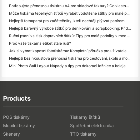
Potřebujete přenosnou tiskárnu A4 pro skladové faktury? Co vlastně funguje
Může tiskárna tepelných štítků vyrábět vodotěsné štítky pro malé podniky?
Nejlepší fotoaparát pro začátečníky, kteří nechtějí plýtvat papírem
Nejlepší barevný výrobce štítků pro deníkování a scrapbooking: Přidat více barev na každou stránku
Ruční psaní vs. tisk dopravních štítků: Tipy pro malé podniky v roce 2026
Proč vaše tiskárna etiket stále ruší?
Jak si vybrat kapesní fototiskárnu: Kompletní příručka pro uživatele deníků, cestování a iPhone
Nejlepší bezinkoustová přenosná tiskárna pro cestování, školu a mobilní práci: Hanin MT620 Pro Review
Mini Photo Wall Layout Nápady a tipy pro dekoraci ložnice a koleje
Products
POS tiskárny
Tiskárny štítků
Mobilní tiskárny
Spotřební elektronika
Skenery
TTO tiskárny