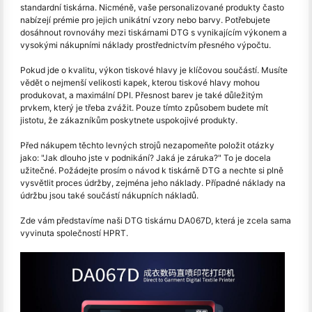
standardní tiskárna. Nicméně, vaše personalizované produkty často
nabízejí prémie pro jejich unikátní vzory nebo barvy. Potřebujete
dosáhnout rovnováhy mezi tiskárnami DTG s vynikajícím výkonem a
vysokými nákupními náklady prostřednictvím přesného výpočtu.
Pokud jde o kvalitu, výkon tiskové hlavy je klíčovou součástí. Musíte
vědět o nejmenší velikosti kapek, kterou tiskové hlavy mohou
produkovat, a maximální DPI. Přesnost barev je také důležitým
prvkem, který je třeba zvážit. Pouze tímto způsobem budete mít
jistotu, že zákazníkům poskytnete uspokojivé produkty.
Před nákupem těchto levných strojů nezapomeňte položit otázky
jako: "Jak dlouho jste v podnikání? Jaká je záruka?" To je docela
užitečné. Požádejte prosím o návod k tiskárně DTG a nechte si plně
vysvětlit proces údržby, zejména jeho náklady. Případné náklady na
údržbu jsou také součástí nákupních nákladů.
Zde vám představíme naši DTG tiskárnu DA067D, která je zcela sama
vyvinuta společností HPRT.