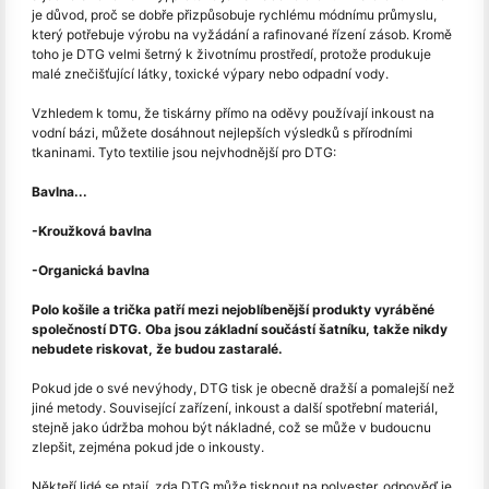
je důvod, proč se dobře přizpůsobuje rychlému módnímu průmyslu,
který potřebuje výrobu na vyžádání a rafinované řízení zásob. Kromě
toho je DTG velmi šetrný k životnímu prostředí, protože produkuje
malé znečišťující látky, toxické výpary nebo odpadní vody.
Vzhledem k tomu, že tiskárny přímo na oděvy používají inkoust na
vodní bázi, můžete dosáhnout nejlepších výsledků s přírodními
tkaninami. Tyto textilie jsou nejvhodnější pro DTG:
Bavlna...
-Kroužková bavlna
-Organická bavlna
Polo košile a trička patří mezi nejoblíbenější produkty vyráběné
společností DTG. Oba jsou základní součástí šatníku, takže nikdy
nebudete riskovat, že budou zastaralé.
Pokud jde o své nevýhody, DTG tisk je obecně dražší a pomalejší než
jiné metody. Související zařízení, inkoust a další spotřební materiál,
stejně jako údržba mohou být nákladné, což se může v budoucnu
zlepšit, zejména pokud jde o inkousty.
Někteří lidé se ptají, zda DTG může tisknout na polyester, odpověď je