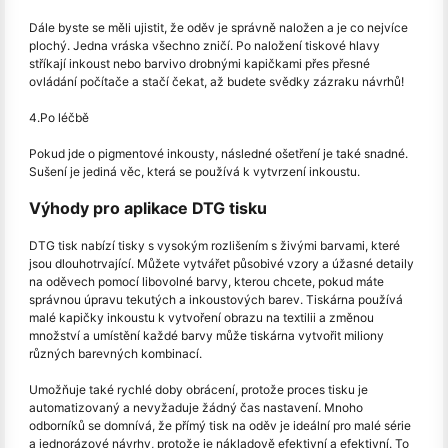
Dále byste se měli ujistit, že oděv je správně naložen a je co nejvíce
plochý. Jedna vráska všechno zničí. Po naložení tiskové hlavy
stříkají inkoust nebo barvivo drobnými kapičkami přes přesné
ovládání počítače a stačí čekat, až budete svědky zázraku návrhů!
4.Po léčbě
Pokud jde o pigmentové inkousty, následné ošetření je také snadné.
Sušení je jediná věc, která se používá k vytvrzení inkoustu.
Výhody pro aplikace DTG tisku
DTG tisk nabízí tisky s vysokým rozlišením s živými barvami, které
jsou dlouhotrvající. Můžete vytvářet působivé vzory a úžasné detaily
na oděvech pomocí libovolné barvy, kterou chcete, pokud máte
správnou úpravu tekutých a inkoustových barev. Tiskárna používá
malé kapičky inkoustu k vytvoření obrazu na textilii a změnou
množství a umístění každé barvy může tiskárna vytvořit miliony
různých barevných kombinací.
Umožňuje také rychlé doby obrácení, protože proces tisku je
automatizovaný a nevyžaduje žádný čas nastavení. Mnoho
odborníků se domnívá, že přímý tisk na oděv je ideální pro malé série
a jednorázové návrhy, protože je nákladově efektivní a efektivní. To