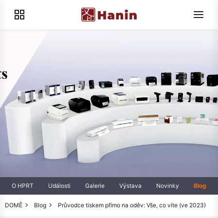
O HPRT
Události
Galerie
Výstava
Novinky
Blog
DOMĚ
Blog
Průvodce tiskem přímo na oděv: Vše, co víte (ve 2023)