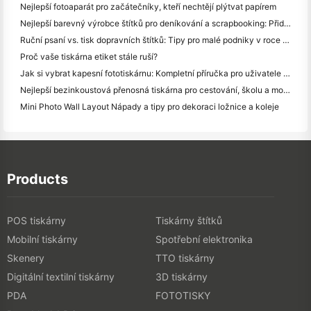
Nejlepší fotoaparát pro začátečníky, kteří nechtějí plýtvat papírem
Nejlepší barevný výrobce štítků pro deníkování a scrapbooking: Přidat více barev na každou stránku
Ruční psaní vs. tisk dopravních štítků: Tipy pro malé podniky v roce 2026
Proč vaše tiskárna etiket stále ruší?
Jak si vybrat kapesní fototiskárnu: Kompletní příručka pro uživatele deníků, cestování a iPhone
Nejlepší bezinkoustová přenosná tiskárna pro cestování, školu a mobilní práci: Hanin MT620 Pro Review
Mini Photo Wall Layout Nápady a tipy pro dekoraci ložnice a koleje
Products
POS tiskárny
Tiskárny štítků
Mobilní tiskárny
Spotřební elektronika
Skenery
TTO tiskárny
Digitální textilní tiskárny
3D tiskárny
PDA
FOTOTISKY