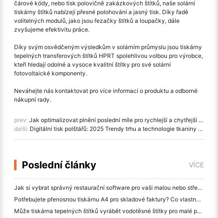
čárové kódy, nebo tisk polovičně zakázkových štítků, naše solární
tiskárny štítků nabízejí přesné polohování a jasný tisk. Díky řadě
volitelných modulů, jako jsou řezačky štítků a loupačky, dále
zvyšujeme efektivitu práce.
Díky svým osvědčeným výsledkům v solárním průmyslu jsou tiskárny
tepelných transferových štítků HPRT spolehlivou volbou pro výrobce,
kteří hledají odolné a vysoce kvalitní štítky pro své solární
fotovoltaické komponenty.
Neváhejte nás kontaktovat pro více informací o produktu a odborné
nákupní rady.
prev:
Jak optimalizovat plnění poslední míle pro rychlejší a chytřejší dodávky
další:
Digitální tisk polštářů: 2025 Trendy trhu a technologie tkaniny hluboký ponor
Poslední články
VÍCE
Jak si vybrat správný restaurační software pro vaši malou nebo střední restauraci
Potřebujete přenosnou tiskárnu A4 pro skladové faktury? Co vlastně funguje
Může tiskárna tepelných štítků vyrábět vodotěsné štítky pro malé podniky?