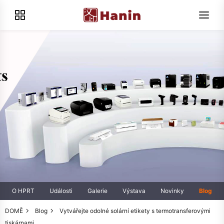
O HPRT
Události
Galerie
Výstava
Novinky
Blog
DOMĚ
Blog
Vytvářejte odolné solární etikety s termotransferovými
tiskárnami