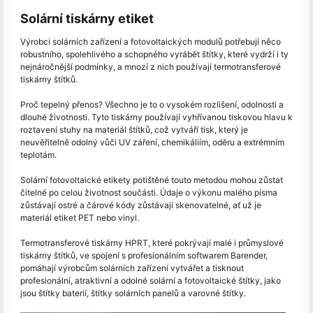
Solární tiskárny etiket
Výrobci solárních zařízení a fotovoltaických modulů potřebují něco
robustního, spolehlivého a schopného vyrábět štítky, které vydrží i ty
nejnáročnější podmínky, a mnozí z nich používají termotransferové
tiskárny štítků.
Proč tepelný přenos? Všechno je to o vysokém rozlišení, odolnosti a
dlouhé životnosti. Tyto tiskárny používají vyhřívanou tiskovou hlavu k
roztavení stuhy na materiál štítků, což vytváří tisk, který je
neuvěřitelně odolný vůči UV záření, chemikáliím, oděru a extrémním
teplotám.
Solární fotovoltaické etikety potištěné touto metodou mohou zůstat
čitelné po celou životnost součásti. Údaje o výkonu malého písma
zůstávají ostré a čárové kódy zůstávají skenovatelné, ať už je
materiál etiket PET nebo vinyl.
Termotransferové tiskárny HPRT, které pokrývají malé i průmyslové
tiskárny štítků, ve spojení s profesionálním softwarem Barender,
pomáhají výrobcům solárních zařízení vytvářet a tisknout
profesionální, atraktivní a odolné solární a fotovoltaické štítky, jako
jsou štítky baterií, štítky solárních panelů a varovné štítky.