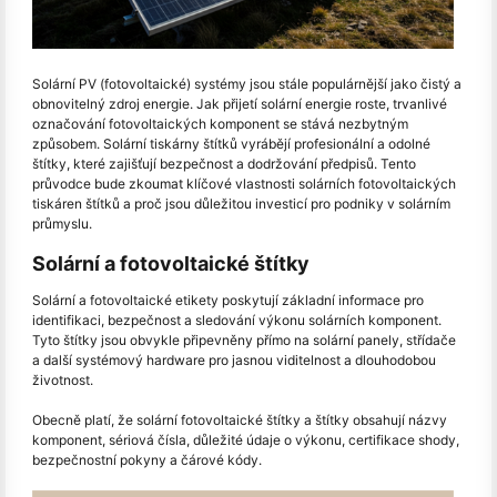
Solární PV (fotovoltaické) systémy jsou stále populárnější jako čistý a
obnovitelný zdroj energie. Jak přijetí solární energie roste, trvanlivé
označování fotovoltaických komponent se stává nezbytným
způsobem. Solární tiskárny štítků vyrábějí profesionální a odolné
štítky, které zajišťují bezpečnost a dodržování předpisů. Tento
průvodce bude zkoumat klíčové vlastnosti solárních fotovoltaických
tiskáren štítků a proč jsou důležitou investicí pro podniky v solárním
průmyslu.
Solární a fotovoltaické štítky
Solární a fotovoltaické etikety poskytují základní informace pro
identifikaci, bezpečnost a sledování výkonu solárních komponent.
Tyto štítky jsou obvykle připevněny přímo na solární panely, střídače
a další systémový hardware pro jasnou viditelnost a dlouhodobou
životnost.
Obecně platí, že solární fotovoltaické štítky a štítky obsahují názvy
komponent, sériová čísla, důležité údaje o výkonu, certifikace shody,
bezpečnostní pokyny a čárové kódy.