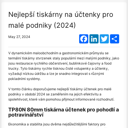
Nejlepší tiskárny na účtenky pro
malé podniky (2024)
Facebook
LinkedIn
Twitter
Shar
May 27, 2024
V dynamickém maloobchodním a gastronomickém průmyslu se
termální tiskárny stvrzenek staly populární mezi malými podniky, jako
jsou restaurace rychlého občerstvení, bublinkové čajovny a food
trucky. Tyto tiskárny rychle tisknou čisté vstupenky a účtenky,
vyžadují nízkou údržbu a lze je snadno integrovat s různými
pokladními systémy.
V tomto článku doporučujeme nejlepší tiskárny účtenek pro malé
podniky v období 2024 se zaměřením na jejich efektivitu a
spolehlivost, které vám pomohou přijmout informované rozhodnutí.
TP80N 80mm tiskárna účtenek pro pohodlí a
potravinářství
Ekonomika a stabilita jsou dvěma nejdůležitějšími faktory pro