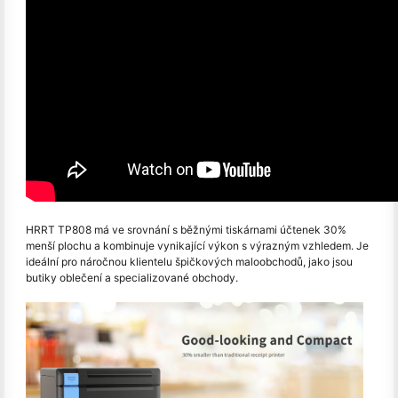
HRRT TP808 má ve srovnání s běžnými tiskárnami účtenek 30%
menší plochu a kombinuje vynikající výkon s výrazným vzhledem. Je
ideální pro náročnou klientelu špičkových maloobchodů, jako jsou
butiky oblečení a specializované obchody.