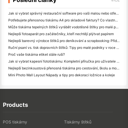
Jak si vybrat správný restaurační software pro vaši malou nebo střední restauraci
Potřebujete přenosnou tiskárnu A4 pro skladové faktury? Co vlastně funguje
Může tiskárna tepelných štítků vyrábět vodotěsné štítky pro malé podniky?
Nejlepší fotoaparát pro začátečníky, kteří nechtějí plýtvat papírem
Nejlepší barevný výrobce štítků pro deníkování a scrapbooking: Přidat více barev na každou stránku
Ruční psaní vs. tisk dopravních štítků: Tipy pro malé podniky v roce 2026
Proč vaše tiskárna etiket stále ruší?
Jak si vybrat kapesní fototiskárnu: Kompletní příručka pro uživatele deníků, cestování a iPhone
Nejlepší bezinkoustová přenosná tiskárna pro cestování, školu a mobilní práci: Hanin MT620 Pro Review
Mini Photo Wall Layout Nápady a tipy pro dekoraci ložnice a koleje
Products
POS tiskárny
Tiskárny štítků