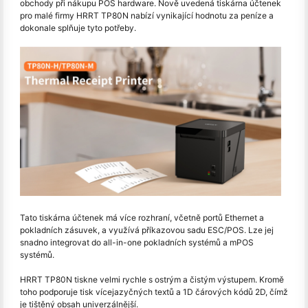
obchody při nákupu POS hardware. Nově uvedená tiskárna účtenek
pro malé firmy HRRT TP80N nabízí vynikající hodnotu za peníze a
dokonale splňuje tyto potřeby.
Tato tiskárna účtenek má více rozhraní, včetně portů Ethernet a
pokladních zásuvek, a využívá příkazovou sadu ESC/POS. Lze jej
snadno integrovat do all-in-one pokladních systémů a mPOS
systémů.
HRRT TP80N tiskne velmi rychle s ostrým a čistým výstupem. Kromě
toho podporuje tisk vícejazyčných textů a 1D čárových kódů 2D, čímž
je tištěný obsah univerzálnější.