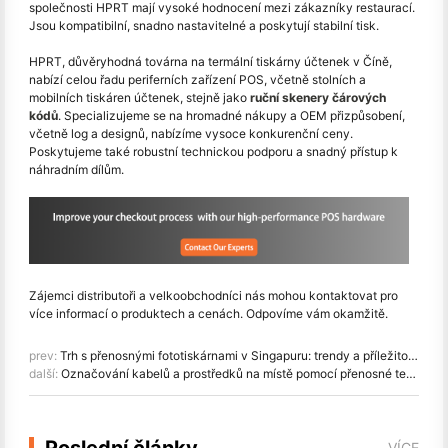
společnosti HPRT mají vysoké hodnocení mezi zákazníky restaurací.
Jsou kompatibilní, snadno nastavitelné a poskytují stabilní tisk.
HPRT, důvěryhodná továrna na termální tiskárny účtenek v Číně,
nabízí celou řadu periferních zařízení POS, včetně stolních a
mobilních tiskáren účtenek, stejně jako
ruční skenery čárových
kódů
. Specializujeme se na hromadné nákupy a OEM přizpůsobení,
včetně log a designů, nabízíme vysoce konkurenční ceny.
Poskytujeme také robustní technickou podporu a snadný přístup k
náhradním dílům.
Zájemci distributoři a velkoobchodníci nás mohou kontaktovat pro
více informací o produktech a cenách. Odpovíme vám okamžitě.
prev:
Trh s přenosnými fototiskárnami v Singapuru: trendy a příležitosti
další:
Označování kabelů a prostředků na místě pomocí přenosné tepelně přenosné tiskárny štítků HPRT HM-T230
Poslední články
VÍCE