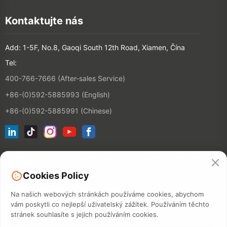
Kontaktujte nás
Add: 1-5F, No.8, Gaoqi South 12th Road, Xiamen, Čína
Tel:
400-766-7666 (After-sales Service)
+86-(0)592-5885993 (English)
+86-(0)592-5885991 (Chinese)
Připojte se k našemu e-mailovému seznamu
Cookies Policy
KONTAKT
Na našich webových stránkách používáme cookies, abychom
vám poskytli co nejlepší uživatelský zážitek. Používáním těchto
stránek souhlasíte s jejich používáním cookies.