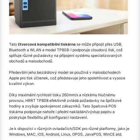
Tato
čtvercová kompatibilní tiskárna
se může připojit přes USB,
Bluetooth a WLAN a model TP808-i podporuje cloudový tisk, což
splňuje různé požadavky na připojení systému specializovaných
obchodů a maloobchodů.
Především jeho bezdrátový model se používá v maloobchodech
Apple pro tisk účtenek, což představuje jeho spolehlivost a vysoce
kvalitní výkon.
Díky maximální rychlosti tisku 260mm/s a nízkému hlučnému
provozu, HRRT TP808 efektivně zvládá požadavky na špičkové
hodiny a zvyšuje spokojenost zákazníků. Tato 3palcová POS
tiskárna podporuje nahoře i přední nakládání/výstup papíru a
poskytuje flexibilitu při konfiguraci nastavení.
Je k dispozici v různých ovladačích/SDK pro různé platformy, jako je
Windows, MAC, iOS, Android, Linux, OPOS, JavaPOS, WinCE atd.