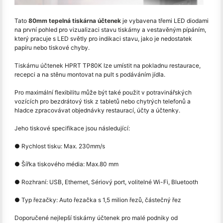
Tato
80mm tepelná tiskárna účtenek
je vybavena třemi LED diodami
na první pohled pro vizualizaci stavu tiskárny a vestavěným pípáním,
který pracuje s LED světly pro indikaci stavu, jako je nedostatek
papíru nebo tiskové chyby.
Tiskárnu účtenek HPRT TP80K lze umístit na pokladnu restaurace,
recepci a na stěnu montovat na pult s podáváním jídla.
Pro maximální flexibilitu může být také použit v potravinářských
vozících pro bezdrátový tisk z tabletů nebo chytrých telefonů a
hladce zpracovávat objednávky restaurací, účty a účtenky.
Jeho tiskové specifikace jsou následující:
● Rychlost tisku: Max. 230mm/s
● Šířka tiskového média: Max.80 mm
● Rozhraní: USB, Ethernet, Sériový port, volitelné Wi-Fi, Bluetooth
● Typ řezačky: Auto řezačka s 1,5 milion řezů, částečný řez
Doporučené nejlepší tiskárny účtenek pro malé podniky od