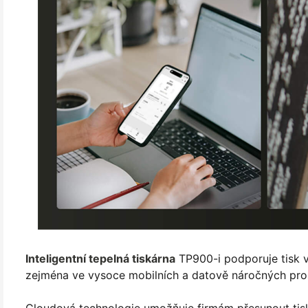
Inteligentní tepelná tiskárna
TP900-i podporuje tisk v
zejména ve vysoce mobilních a datově náročných pros
Cloudová technologie umožňuje firmám přesunout tisk