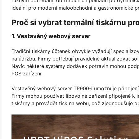
různým potřebám, od tradičních pokladn po dynamické
ideální pro moderní maloobchodní a gastronomické p
Proč si vybrat termální tiskárnu p
1. Vestavěný webový server
Tradiční tiskárny účtenek obvykle vyžadují specializo
na údržbu. Firmy potřebují pravidelně aktualizovat so
Navíc některé systémy dodávek potravin mohou podp
POS zařízení.
Vestavěný webový server TP900-i umožňuje připojení k
Firmy mohou používat libovolné zařízení připojené k in
tiskárny a provádět tisk na webu, což zjednodušuje o