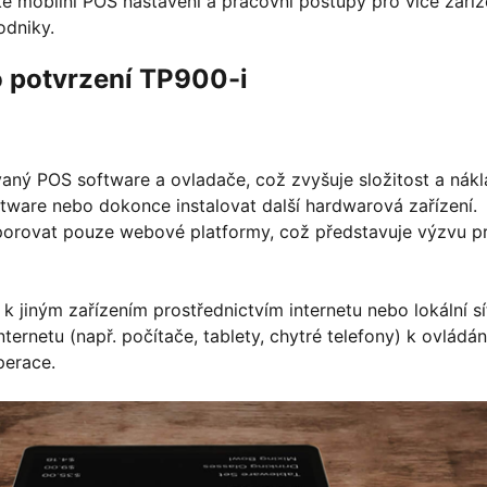
 mobilní POS nastavení a pracovní postupy pro více zaříz
odniky.
ro potvrzení TP900-i
vaný POS software a ovladače, což zvyšuje složitost a nák
ftware nebo dokonce instalovat další hardwarová zařízení.
orovat pouze webové platformy, což představuje výzvu p
 jiným zařízením prostřednictvím internetu nebo lokální sí
ternetu (např. počítače, tablety, chytré telefony) k ovládán
perace.