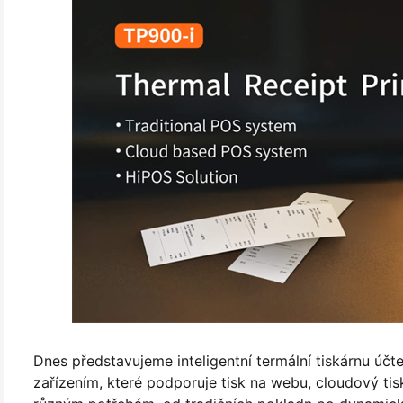
Dnes představujeme inteligentní termální tiskárnu 
zařízením, které podporuje tisk na webu, cloudový tis