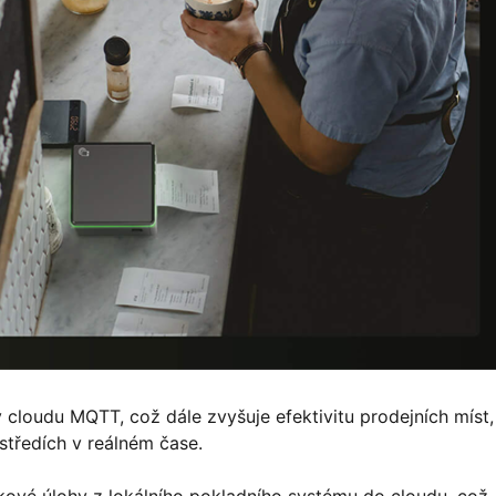
 cloudu MQTT, což dále zvyšuje efektivitu prodejních míst,
tředích v reálném čase.
ové úlohy z lokálního pokladního systému do cloudu, což