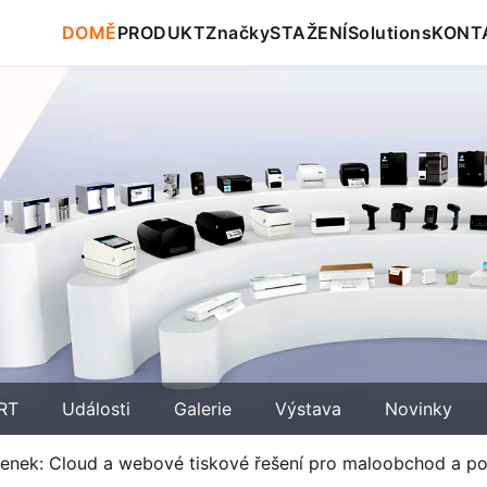
DOMĚ
PRODUKT
Značky
STAŽENÍ
Solutions
KONT
RT
Události
Galerie
Výstava
Novinky
čtenek: Cloud a webové tiskové řešení pro maloobchod a po