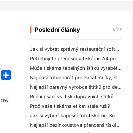
Poslední články
VÍCE
Jak si vybrat správný restaurační software pro vaši malou nebo střední restauraci
Potřebujete přenosnou tiskárnu A4 pro skladové faktury? Co vlastně funguje
Může tiskárna tepelných štítků vyrábět vodotěsné štítky pro malé podniky?
k
edIn
Twitter
Share
Nejlepší fotoaparát pro začátečníky, kteří nechtějí plýtvat papírem
Nejlepší barevný výrobce štítků pro deníkování a scrapbooking: Přidat více barev na každou stránku
Ruční psaní vs. tisk dopravních štítků: Tipy pro malé podniky v roce 2026
ržby
Proč vaše tiskárna etiket stále ruší?
Jak si vybrat kapesní fototiskárnu: Kompletní příručka pro uživatele deníků, cestování a iPhone
Nejlepší bezinkoustová přenosná tiskárna pro cestování, školu a mobilní práci: Hanin MT620 Pro Review