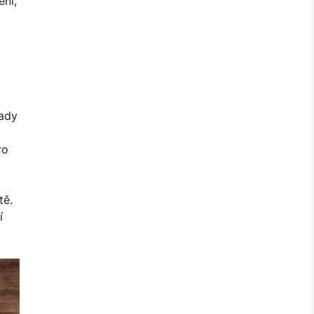
ení,
lady
ro
tě.
í