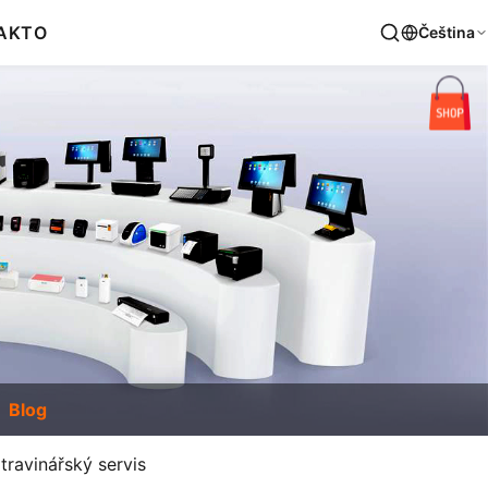
AKT
O
Čeština
Blog
travinářský servis