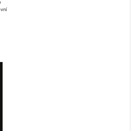
y
vní