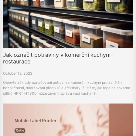
Jak označit potraviny v komerční kuchyni-
restaurace
October 12, 2023
Objevte základy označování potravin v komerční kuchyni pro zajištění
bezpečnosti, dodržování předpisů a efektivity. Zjistěte, jak tepelná tiskárna
štítků HPRT HT300 může změnit správu vaší kuchyně.