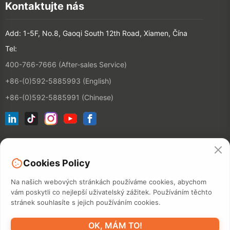
Kontaktujte nás
Add: 1-5F, No.8, Gaoqi South 12th Road, Xiamen, Čína
Tel:
400-766-7666 (After-sales Service)
+86-(0)592-5885993 (English)
+86-(0)592-5885991 (Chinese)
Připojte se k našemu e-mailovému seznamu
Cookies Policy
KONTAKT
Na našich webových stránkách používáme cookies, abychom
vám poskytli co nejlepší uživatelský zážitek. Používáním těchto
stránek souhlasíte s jejich používáním cookies.
©2026 XIAMEN HANIN CO., LTD.
ZÁSADY OCHRANY OSOBNÍCH
OK, MÁM TO!