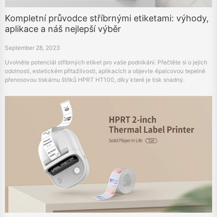
Kompletní průvodce stříbrnými etiketami: výhody,
aplikace a náš nejlepší výběr
September 28, 2023
Uvolněte potenciál stříbrných etiket pro vaše podnikání. Přečtěte si o jejich
odolnosti, estetickém přitažlivosti, aplikacích a objevte 4palcovou tepelně
přenosovou tiskárnu štítků HPRT HT100, díky které je tisk snadný.