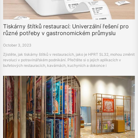
Tiskárny štítků restaurací: Univerzální řešení pro
různé potřeby v gastronomickém průmyslu
October 3, 2023
Zjistěte, jak tiskárny štítků v restauracích, jako je HPRT SL32, mohou změnit
revoluci v potravinářském podnikání. Přečtěte si o jejich aplikacích v
bufetových restauracích, kavárnách, kuchyních a dokonce i
potravinářských vozících pro lepší efektivitu a spokojenost zákazníků.