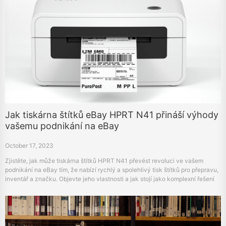
Jak tiskárna štítků eBay HPRT N41 přináší výhody
vašemu podnikání na eBay
October 17, 2023
Zjistěte, jak může tiskárna štítků HPRT N41 převést revoluci ve vašem
podnikání na eBay tím, že nabízí rychlý a spolehlivý tisk štítků pro přepravu,
inventář a značku. Objevte jeho vlastnosti a jak stojí jako komplexní řešení
tisku štítků.