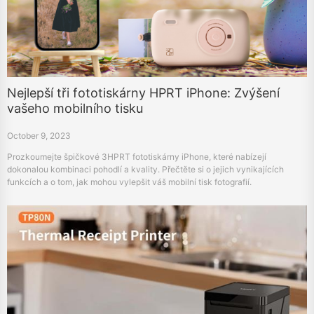
Nejlepší tři fototiskárny HPRT iPhone: Zvýšení
vašeho mobilního tisku
October 9, 2023
Prozkoumejte špičkové 3HPRT fototiskárny iPhone, které nabízejí
dokonalou kombinaci pohodlí a kvality. Přečtěte si o jejich vynikajících
funkcích a o tom, jak mohou vylepšit váš mobilní tisk fotografií.