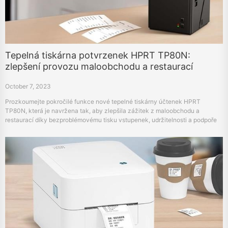
Tepelná tiskárna potvrzenek HPRT TP80N:
zlepšení provozu maloobchodu a restaurací
October 7, 2023
Prozkoumejte pokročilé funkce nové tepelné tiskárny účtenek HPRT
TP80N, která je navržena tak, aby zlepšila zážitek z maloobchodu a
restaurací díky bezproblémovému tisku vstupenek, udržitelnosti a podpoře
ve více jazycích.