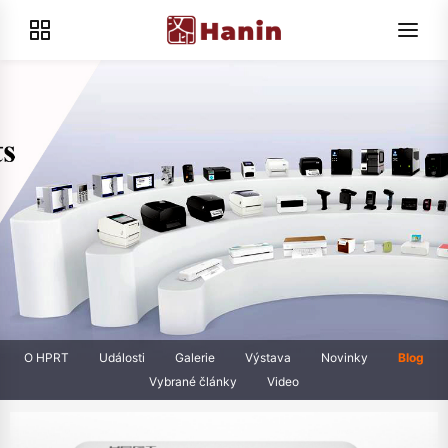
O HPRT
Události
Galerie
Výstava
Novinky
Blog
Vybrané články
Video