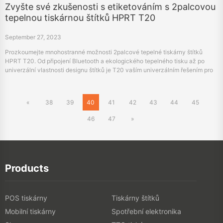
Zvyšte své zkušenosti s etiketováním s 2palcovou
tepelnou tiskárnou štítků HPRT T20
September 27, 2023
Prozkoumejte mnohostranné možnosti 2palcové tepelné tiskárny štítků
HPRT T20. Od připojení Bluetooth a ekologického tepelného tisku až po
univerzální vlastnosti designu štítků je T20 vaším univerzálním řešením pro
personalizaci a profesionální značení.
«
38
39
40
41
42
43
44
45
46
47
»
Products
POS tiskárny
Tiskárny štítků
Mobilní tiskárny
Spotřební elektronika