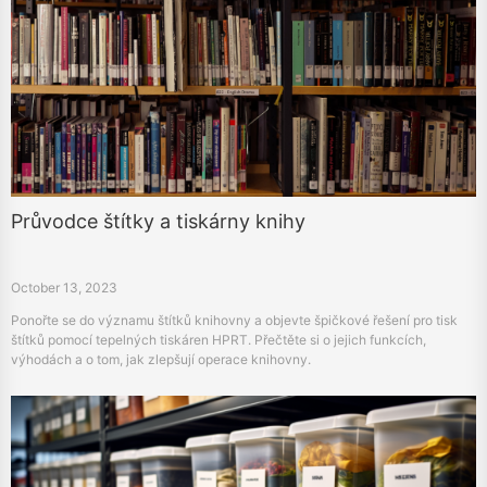
Průvodce štítky a tiskárny knihy
October 13, 2023
Ponořte se do významu štítků knihovny a objevte špičkové řešení pro tisk
štítků pomocí tepelných tiskáren HPRT. Přečtěte si o jejich funkcích,
výhodách a o tom, jak zlepšují operace knihovny.