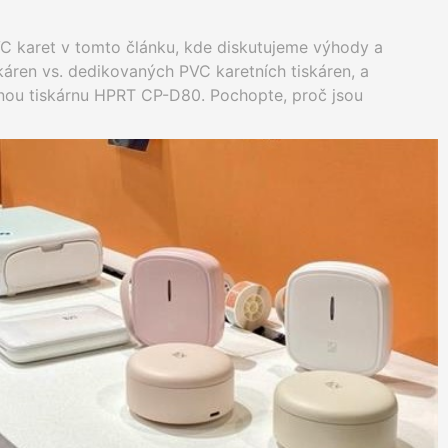
C karet v tomto článku, kde diskutujeme výhody a
áren vs. dedikovaných PVC karetních tiskáren, a
ou tiskárnu HPRT CP-D80. Pochopte, proč jsou
o je CP-D80, nejlepší volbou pro specializované úkoly tisku