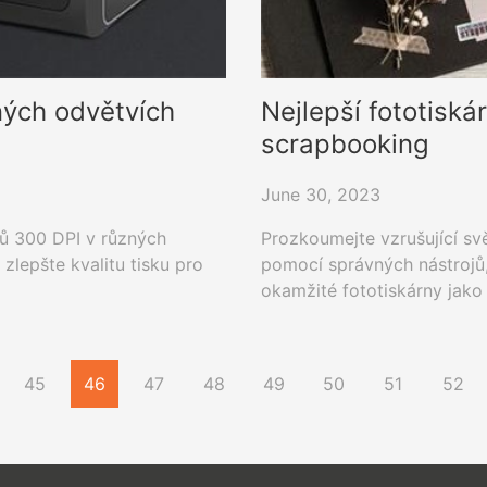
ných odvětvích
Nejlepší fototiská
scrapbooking
June 30, 2023
ků 300 DPI v různých
Prozkoumejte vzrušující sv
lepšte kvalitu tisku pro
pomocí správných nástrojů, 
okamžité fototiskárny ja
uchovat vaše vzácné vzpomí
prostřednictvím spolehliv
45
46
47
48
49
50
51
52