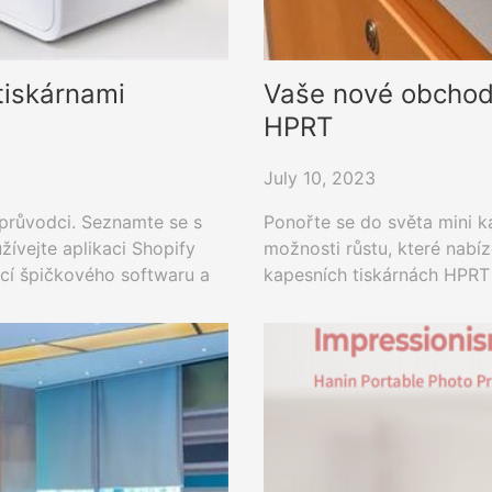
tiskárnami
Vaše nové obchodn
HPRT
July 10, 2023
průvodci. Seznamte se s
Ponořte se do světa mini k
žívejte aplikaci Shopify
možnosti růstu, které nabíz
cí špičkového softwaru a
kapesních tiskárnách HPRT 
y pomocí správných