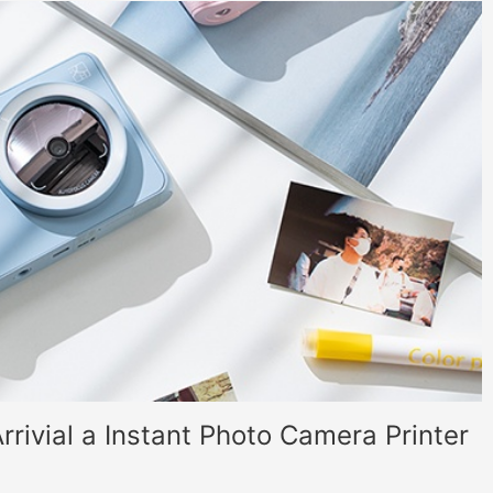
 Článek také nabízí pohled na odhodlání HPRT inovacím a
ní příležitosti v této oblasti.
ivial a Instant Photo Camera Printer