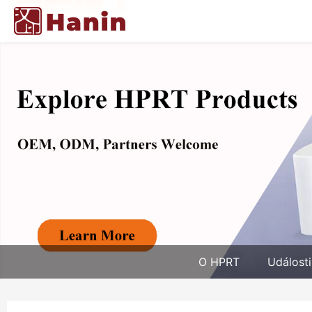
O HPRT
Události