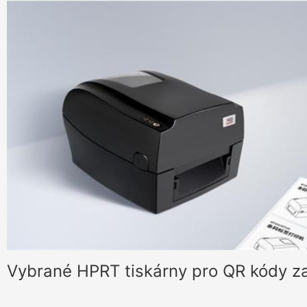
v průmyslových odvětvích, jedno město po druhém.
Vybrané HPRT tiskárny pro QR kódy z