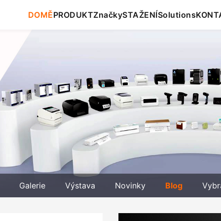
DOMĚ
PRODUKT
Značky
STAŽENÍ
Solutions
KONT
Galerie
Výstava
Novinky
Blog
Vybr