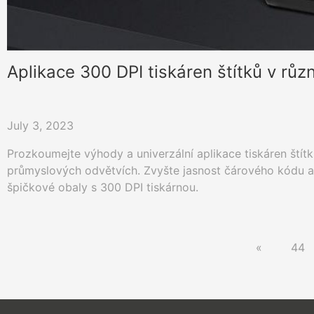
Aplikace 300 DPI tiskáren štítků v růz
July 3, 2023
Prozkoumejte výhody a univerzální aplikace tiskáren štít
průmyslových odvětvích. Zvyšte jasnost čárového kódu a z
špičkové obaly s 300 DPI tiskárnou.
«
44