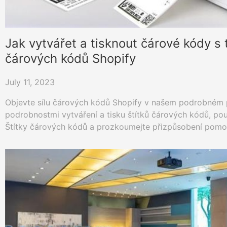
Jak vytvářet a tisknout čárové kódy s 
čárových kódů Shopify
July 11, 2023
Objevte sílu čárových kódů Shopify v našem podrobném 
podrobnostmi vytváření a tisku štítků čárových kódů, pou
Štítky čárových kódů a prozkoumejte přizpůsobení pomo
tiskáren HPRT. Využijte potenciál svého obchodu Shopif
nástrojů pro čárové kódy.