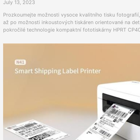
July 13, 2023
Prozkoumejte možnosti vysoce kvalitního tisku fotografií,
až po možnosti inkoustových tiskáren orientované na deta
pokročilé technologie kompaktní fototiskárny HPRT CP40
nejlépe vyhovuje vašim potřebám tisku fotografií a životn