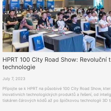
HPRT 100 City Road Show: Revoluční t
technologie
July 7, 2023
Připojte se k HPRT na působivé 100 City Road Show, kter
inovativních technologických produktů a řešení, od intel
tiskáren čárových kódů až po špičkovou technologii 3D tis
jednodušším a život vzrušujícím, HPRT řídí domácí iniciati