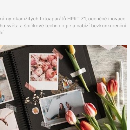
skárny okamžitých fotoaparátů HPRT Z1, oceněné inovace,
ho světa a špičkové technologie a nabízí bezkonkurenční
ií.