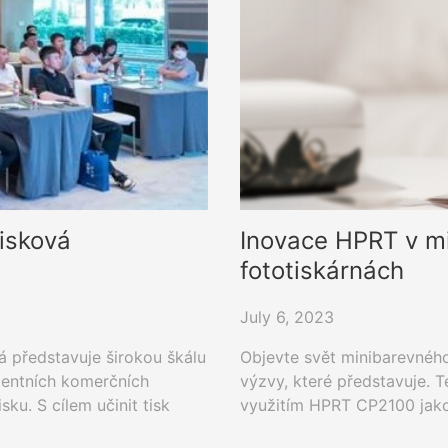
isková
Inovace HPRT v m
fototiskárnách
July 6, 2023
á představuje širokou škálu
Objevte svět minibarevného
igentních komerčních
výzvy, které představuje. 
ku. S cílem učinit tisk
využitím HPRT CP2100 jako 
vu a digitální transformaci
kapesní tiskárna vyniká na 