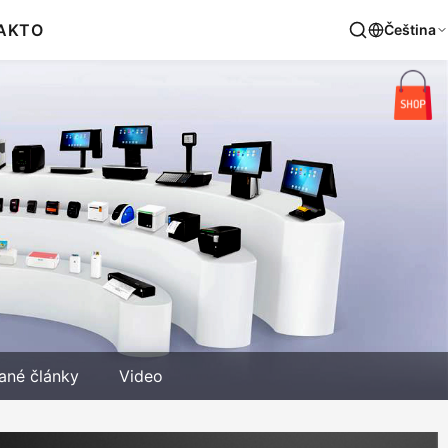
AKT
O
Čeština
ané články
Video