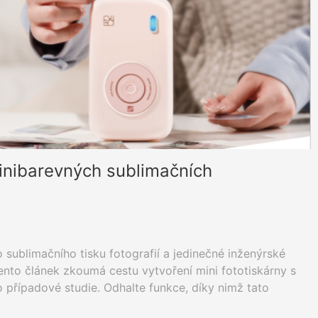
inibarevných sublimačních
 sublimačního tisku fotografií a jedinečné inženýrské
Tento článek zkoumá cestu vytvoření mini fototiskárny s
případové studie. Odhalte funkce, díky nimž tato
trhu, jako je přesná regulace teploty a technologie