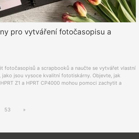
rny pro vytváření fotočasopisu a
ět fotočasopisů a scrapbooků a naučte se vytvářet vlastní
jako jsou vysoce kvalitní fototiskárny. Objevte, jak
ko HPRT Z1 a HPRT CP4000 mohou pomoci zachytit a
nky. Zjistěte také, jak mohou firmy využít tohoto trendu
ých OEM a ODM služeb od společnosti HPRT.
53
»