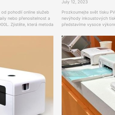
July 12, 2023
 od pohodlí online služeb
Prozkoumejte svět tisku PV
ily nebo přenositelnost a
nevýhody inkoustových tisk
00L. Zjistěte, která metoda
představíme vysoce výkonn
ímu stylu.
profesionální tiskárny, jak
karet z PVC.