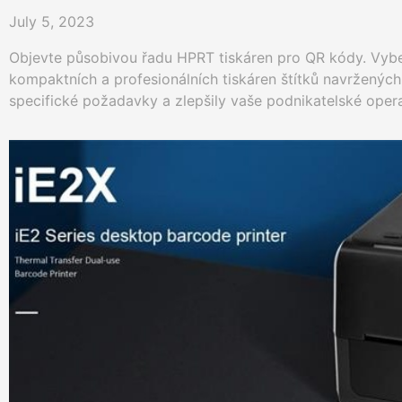
July 5, 2023
Objevte působivou řadu HPRT tiskáren pro QR kódy. Vybe
kompaktních a profesionálních tiskáren štítků navržených
specifické požadavky a zlepšily vaše podnikatelské oper