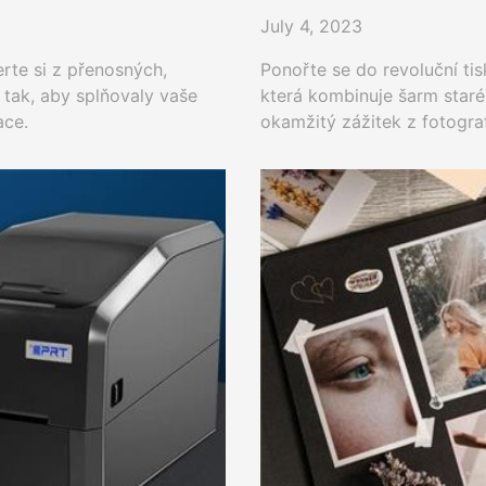
July 4, 2023
rte si z přenosných,
Ponořte se do revoluční ti
 tak, aby splňovaly vaše
která kombinuje šarm staré
ace.
okamžitý zážitek z fotograf