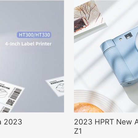
automatického laminování.
diskutuje potenciální obchod
a 2023
2023 HPRT New Arr
Z1