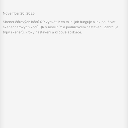
Jak dlouho vydrží tepelná tiskárna?
November 19, 2025
Určete skutečnou životnost tepelné tiskárny oddělením trvanlivosti
podvozku od opotřebení tiskové hlavy. Zjistěte klíčové faktory, které