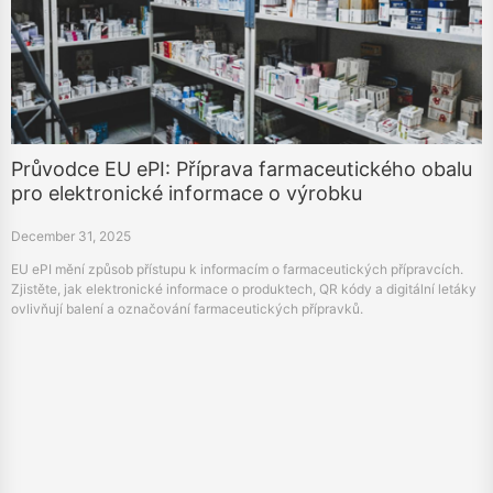
Průvodce EU ePI: Příprava farmaceutického obalu
pro elektronické informace o výrobku
December 31, 2025
EU ePI mění způsob přístupu k informacím o farmaceutických přípravcích.
Zjistěte, jak elektronické informace o produktech, QR kódy a digitální letáky
ovlivňují balení a označování farmaceutických přípravků.