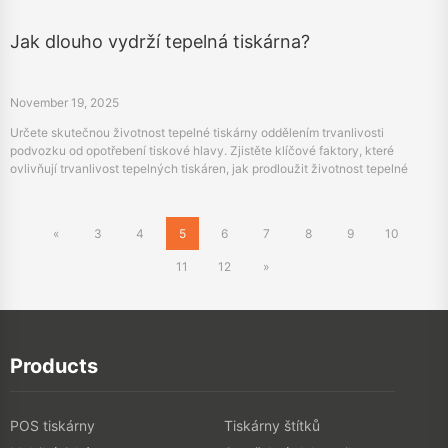
ovlivňují trvanlivost tepelných tiskáren, jak prodloužit životnost tepelné
tiskárny a základní tipy na údržbu pro maximalizaci vaší investice (TCO).
«
3
4
5
6
7
8
9
10
11
12
»
Products
POS tiskárny
Tiskárny štítků
Mobilní tiskárny
Spotřební elektronika
Skenery
TTO tiskárny
Digitální textilní tiskárny
3D tiskárny
PDA
FOTOTISKY
Portable A4 Printer