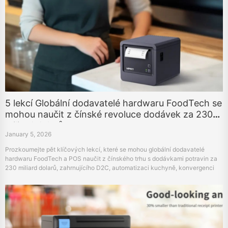
5 lekcí Globální dodavatelé hardwaru FoodTech se
mohou naučit z čínské revoluce dodávek za 230
miliard dolarů
January 5, 2026
Prozkoumejte pět klíčových lekcí, které se mohou globální dodavatelé
hardwaru FoodTech a POS naučit z čínského trhu s dodávkami potravin za
230 miliard dolarů, zahrnujícího D2C, automatizaci kuchyně, konvergenci
maloobchodního obchodu a spolehlivost hardwaru.