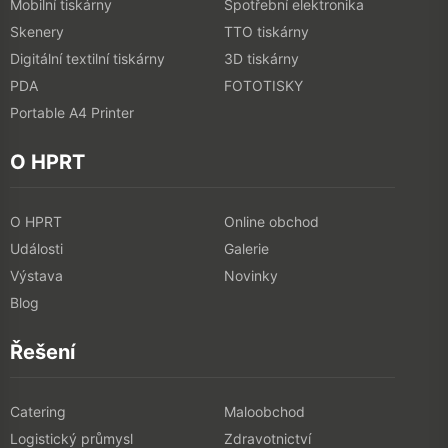
O HPRT
O HPRT
Online obchod
Události
Galerie
Výstava
Novinky
Blog
Řešení
Catering
Maloobchod
Logistický průmysl
Zdravotnictví
Kontaktujte nás
Add: 1-5F, No.8, Gaoqi South 12th Road, Xiamen, Čína
Tel:
400-766-7666 (After-sales Service)