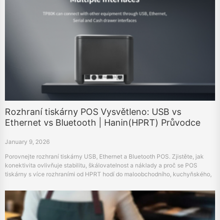
Rozhraní tiskárny POS Vysvětleno: USB vs
Ethernet vs Bluetooth | Hanin(HPRT) Průvodce
January 9, 2026
Porovnejte rozhraní tiskárny USB, Ethernet a Bluetooth POS. Zjistěte, jak
konektivita ovlivňuje stabilitu, škálovatelnost a náklady a proč se POS
tiskárny s více rozhraními od HPRT hodí do maloobchodního, kuchyňského,
zdravotnického a kioskového prostředí.