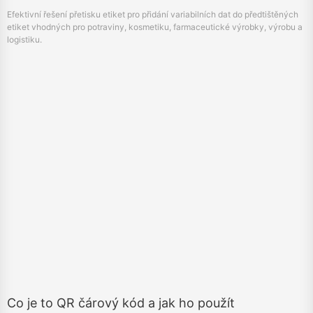
Co je to QR čárový kód a jak ho použít
November 20, 2025
Skener čárových kódů QR vysvětlil: co to je, jak funguje a jak používat
skener čárových kódů QR v mobilním a podnikovém nastavení. Zahrnuje
typy skenerů, kroky nastavení a klíčové aplikace.