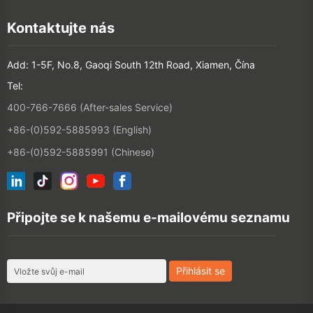
+86-(0)592-5885993 (English)
+86-(0)592-5885991 (Chinese)
Připojte se k našemu e-mailovému seznamu
©2026 XIAMEN HANIN CO., LTD.
ZÁSADY OCHRANY OSOBNÍCH
ÚDAJŮ
DOBA POUŽITÍ
MAPA STRÁNEK