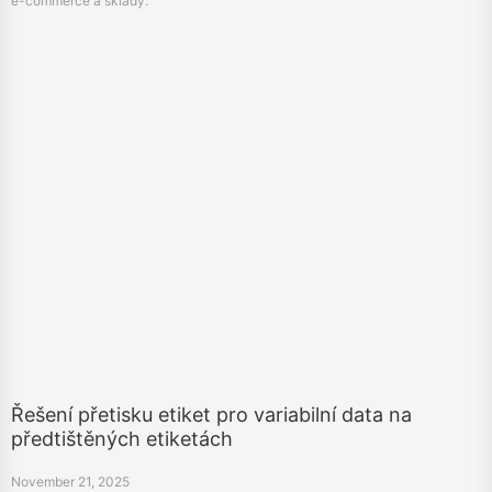
Řešení přetisku etiket pro variabilní data na
předtištěných etiketách
November 21, 2025
Efektivní řešení přetisku etiket pro přidání variabilních dat do předtištěných
etiket vhodných pro potraviny, kosmetiku, farmaceutické výrobky, výrobu a
logistiku.