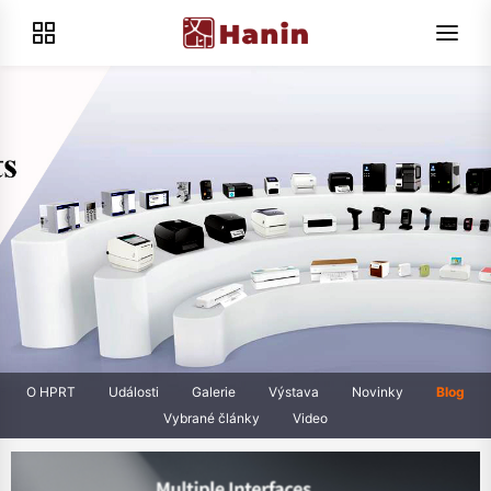
O HPRT
Události
Galerie
Výstava
Novinky
Blog
Vybrané články
Video