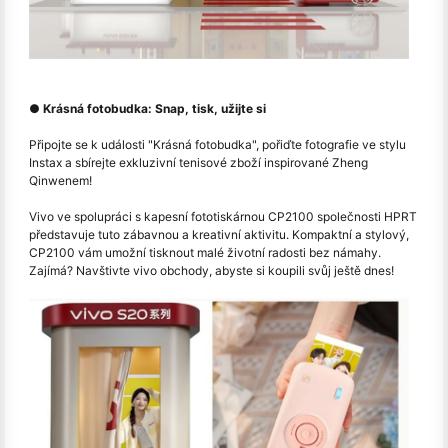
● Krásná fotobudka: Snap, tisk, užijte si
Připojte se k události "Krásná fotobudka", pořiďte fotografie ve stylu
Instax a sbírejte exkluzivní tenisové zboží inspirované Zheng
Qinwenem!
Vivo ve spolupráci s kapesní fototiskárnou CP2100 společnosti HPRT
představuje tuto zábavnou a kreativní aktivitu. Kompaktní a stylový,
CP2100 vám umožní tisknout malé životní radosti bez námahy.
Zajímá? Navštivte vivo obchody, abyste si koupili svůj ještě dnes!