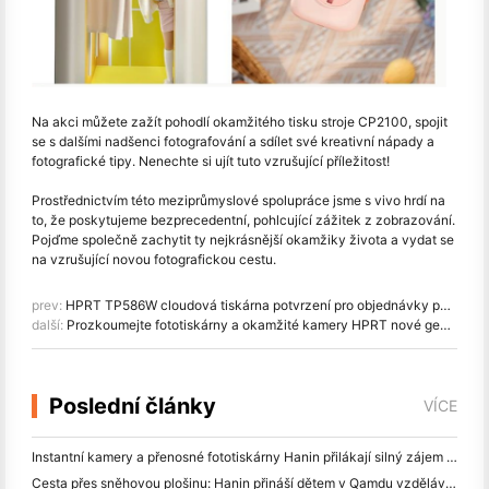
Na akci můžete zažít pohodlí okamžitého tisku stroje CP2100, spojit
se s dalšími nadšenci fotografování a sdílet své kreativní nápady a
fotografické tipy. Nenechte si ujít tuto vzrušující příležitost!
Prostřednictvím této meziprůmyslové spolupráce jsme s vivo hrdí na
to, že poskytujeme bezprecedentní, pohlcující zážitek z zobrazování.
Pojďme společně zachytit ty nejkrásnější okamžiky života a vydat se
na vzrušující novou fotografickou cestu.
prev:
HPRT TP586W cloudová tiskárna potvrzení pro objednávky potravin, nyní k dispozici!
další:
Prozkoumejte fototiskárny a okamžité kamery HPRT nové generace na CES 2025
Poslední články
VÍCE
Instantní kamery a přenosné fototiskárny Hanin přilákají silný zájem o IEAE Shenzhen 2026
Cesta přes sněhovou plošinu: Hanin přináší dětem v Qamdu vzdělávací programy fotografie