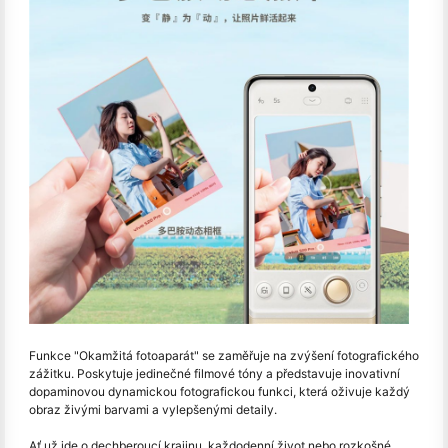
Funkce "Okamžitá fotoaparát" se zaměřuje na zvýšení fotografického
zážitku. Poskytuje jedinečné filmové tóny a představuje inovativní
dopaminovou dynamickou fotografickou funkci, která oživuje každý
obraz živými barvami a vylepšenými detaily.
Ať už jde o dechberoucí krajinu, každodenní život nebo rozkošné