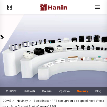
O HPRT
Události
Galerie
Výstava
Novinky
Blog
DOMĚ
Novinky
Společnost HPRT spolupracuje se společností Vivo a
spustí řadu "Instant Photo Camera" S20!