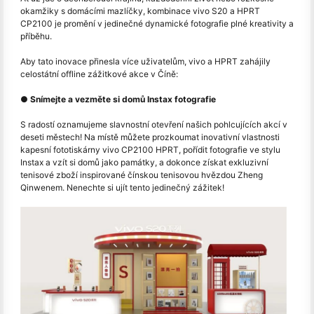
okamžiky s domácími mazlíčky, kombinace vivo S20 a HPRT
CP2100 je promění v jedinečné dynamické fotografie plné kreativity a
příběhu.
Aby tato inovace přinesla více uživatelům, vivo a HPRT zahájily
celostátní offline zážitkové akce v Číně:
● Snímejte a vezměte si domů Instax fotografie
S radostí oznamujeme slavnostní otevření našich pohlcujících akcí v
deseti městech! Na místě můžete prozkoumat inovativní vlastnosti
kapesní fototiskárny vivo CP2100 HPRT, pořídit fotografie ve stylu
Instax a vzít si domů jako památky, a dokonce získat exkluzivní
tenisové zboží inspirované čínskou tenisovou hvězdou Zheng
Qinwenem. Nenechte si ujít tento jedinečný zážitek!