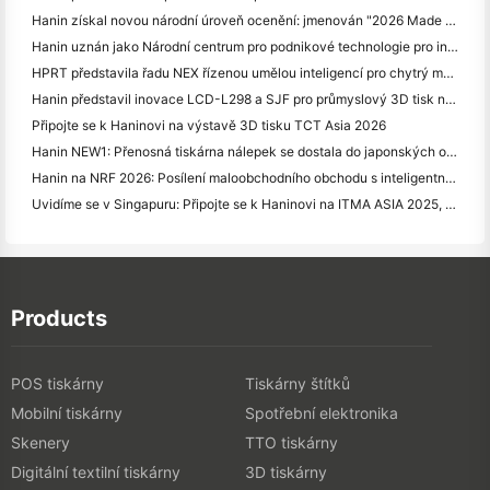
Hanin získal novou národní úroveň ocenění: jmenován "2026 Made in China · Důvěryhodná značka spotřebitelů"
Hanin uznán jako Národní centrum pro podnikové technologie pro inovační vedení
HPRT představila řadu NEX řízenou umělou inteligencí pro chytrý maloobchodní obchod na CHINASHOP 2026
Hanin představil inovace LCD-L298 a SJF pro průmyslový 3D tisk na TCT Asia 2026
Připojte se k Haninovi na výstavě 3D tisku TCT Asia 2026
Hanin NEW1: Přenosná tiskárna nálepek se dostala do japonských obchodů LOFT
Hanin na NRF 2026: Posílení maloobchodního obchodu s inteligentními řešeními pro plné scénáře
Uvidíme se v Singapuru: Připojte se k Haninovi na ITMA ASIA 2025, abyste byli svědky nejnovějších technologií digitálního tisku
Products
POS tiskárny
Tiskárny štítků
Mobilní tiskárny
Spotřební elektronika
Skenery
TTO tiskárny
Digitální textilní tiskárny
3D tiskárny