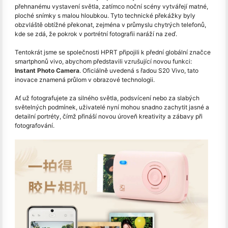
přehnanému vystavení světla, zatímco noční scény vytvářejí matné,
ploché snímky s malou hloubkou. Tyto technické překážky byly
obzvláště obtížné překonat, zejména v průmyslu chytrých telefonů,
kde se zdá, že pokrok v portrétní fotografii naráží na zeď.
Tentokrát jsme se společnosti HPRT připojili k přední globální značce
smartphonů vivo, abychom představili vzrušující novou funkci:
Instant Photo Camera
. Oficiálně uvedená s řadou S20 Vivo, tato
inovace znamená průlom v obrazové technologii.
Ať už fotografujete za silného světla, podsvícení nebo za slabých
světelných podmínek, uživatelé nyní mohou snadno zachytit jasné a
detailní portréty, čímž přináší novou úroveň kreativity a zábavy při
fotografování.