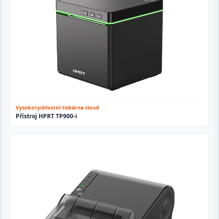
Vysokorychlostní tiskárna cloud
Přístroj HPRT TP900-i