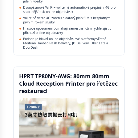
jídelní vozíky
●
Dvoupásmové Wi-Fi + volitelné automatické přepínání 4G pro
stabilnější tisk online objednávek
●
Volitelná verze 4G zahrnuje datový plán SIM s bezplatným
prvním rokem služby
●
Hlasové upozornění pomáhají zaměstnancům rychle zjistit
příchozí online objednávky
●
Podporuje hlavní online objednávkové platformy včetně
Meituan, Taobao Flash Delivery, JD Delivery, Uber Eats a
DoorDash
HPRT TP80NY-AWG: 80mm 80mm
Cloud Reception Printer pro řetězec
restaurací