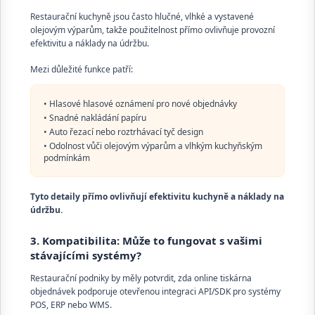
Restaurační kuchyně jsou často hlučné, vlhké a vystavené
olejovým výparům, takže použitelnost přímo ovlivňuje provozní
efektivitu a náklady na údržbu.
Mezi důležité funkce patří:
• Hlasové hlasové oznámení pro nové objednávky
• Snadné nakládání papíru
• Auto řezací nebo roztrhávací tyč design
• Odolnost vůči olejovým výparům a vlhkým kuchyňským
podmínkám
Tyto detaily přímo ovlivňují efektivitu kuchyně a náklady na
údržbu.
3. Kompatibilita: Může to fungovat s vašimi
stávajícími systémy?
Restaurační podniky by měly potvrdit, zda online tiskárna
objednávek podporuje otevřenou integraci API/SDK pro systémy
POS, ERP nebo WMS.