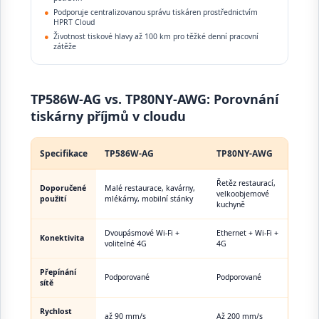
●
Podporuje centralizovanou správu tiskáren prostřednictvím
HPRT Cloud
●
Životnost tiskové hlavy až 100 km pro těžké denní pracovní
zátěže
TP586W-AG vs. TP80NY-AWG: Porovnání
tiskárny příjmů v cloudu
Specifikace
TP586W-AG
TP80NY-AWG
Řetěz restaurací,
Doporučené
Malé restaurace, kavárny,
velkoobjemové
použití
mlékárny, mobilní stánky
kuchyně
Dvoupásmové Wi-Fi +
Ethernet + Wi-Fi +
Konektivita
volitelné 4G
4G
Přepínání
Podporované
Podporované
sítě
Rychlost
až 90 mm/s
Až 200 mm/s