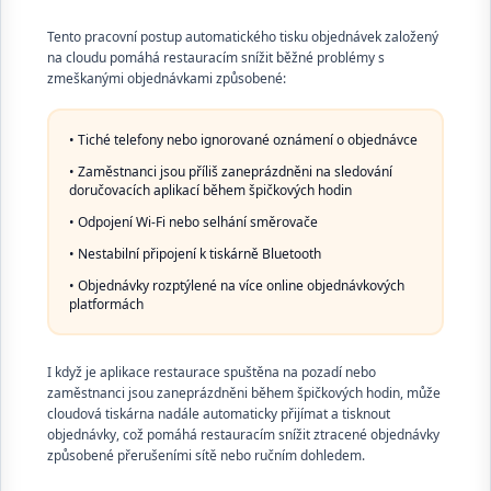
Tento pracovní postup automatického tisku objednávek založený
na cloudu pomáhá restauracím snížit běžné problémy s
zmeškanými objednávkami způsobené:
• Tiché telefony nebo ignorované oznámení o objednávce
• Zaměstnanci jsou příliš zaneprázdněni na sledování
doručovacích aplikací během špičkových hodin
• Odpojení Wi-Fi nebo selhání směrovače
• Nestabilní připojení k tiskárně Bluetooth
• Objednávky rozptýlené na více online objednávkových
platformách
I když je aplikace restaurace spuštěna na pozadí nebo
zaměstnanci jsou zaneprázdněni během špičkových hodin, může
cloudová tiskárna nadále automaticky přijímat a tisknout
objednávky, což pomáhá restauracím snížit ztracené objednávky
způsobené přerušeními sítě nebo ručním dohledem.