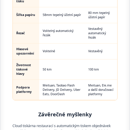
tisku
80 mm tepelný
Šířka papíru
58mm tepelný účetní papír
účetní papír
Vestavěný
Volitelný automatický
Řezač
automatický
řezák
řezák
Hlasové
Volitelné
Vestavěný
upozornění
Životnost
tiskové
50 km
100 km
hlavy
Meituan, Taobao Flash
Meituan, Ele.me
Podpora
Delivery, JD Delivery, Uber
a další doručovací
platformy
Eats, DoorDash
platformy
Závěrečné myšlenky
Cloud tiskárna restaurací s automatickým tiskem objednávek