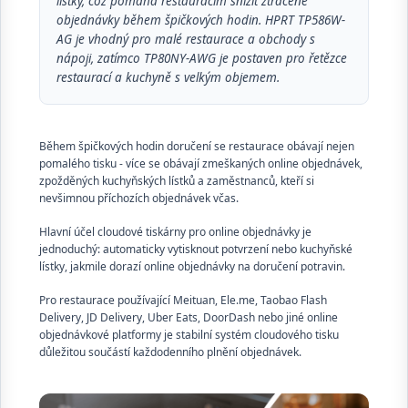
lístky, což pomáhá restauracím snížit ztracené
objednávky během špičkových hodin. HPRT TP586W-
AG je vhodný pro malé restaurace a obchody s
nápoji, zatímco TP80NY-AWG je postaven pro řetězce
restaurací a kuchyně s velkým objemem.
Během špičkových hodin doručení se restaurace obávají nejen
pomalého tisku - více se obávají zmeškaných online objednávek,
zpožděných kuchyňských lístků a zaměstnanců, kteří si
nevšimnou příchozích objednávek včas.
Hlavní účel cloudové tiskárny pro online objednávky je
jednoduchý: automaticky vytisknout potvrzení nebo kuchyňské
lístky, jakmile dorazí online objednávky na doručení potravin.
Pro restaurace používající Meituan, Ele.me, Taobao Flash
Delivery, JD Delivery, Uber Eats, DoorDash nebo jiné online
objednávkové platformy je stabilní systém cloudového tisku
důležitou součástí každodenního plnění objednávek.