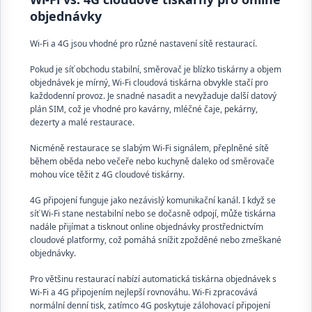
objednávky
Wi-Fi a 4G jsou vhodné pro různé nastavení sítě restaurací.
Pokud je síť obchodu stabilní, směrovač je blízko tiskárny a objem
objednávek je mírný, Wi-Fi cloudová tiskárna obvykle stačí pro
každodenní provoz. Je snadné nasadit a nevyžaduje další datový
plán SIM, což je vhodné pro kavárny, mléčné čaje, pekárny,
dezerty a malé restaurace.
Nicméně restaurace se slabým Wi-Fi signálem, přeplněné sítě
během oběda nebo večeře nebo kuchyně daleko od směrovače
mohou více těžit z 4G cloudové tiskárny.
4G připojení funguje jako nezávislý komunikační kanál. I když se
síť Wi-Fi stane nestabilní nebo se dočasně odpojí, může tiskárna
nadále přijímat a tisknout online objednávky prostřednictvím
cloudové platformy, což pomáhá snížit zpožděné nebo zmeškané
objednávky.
Pro většinu restaurací nabízí automatická tiskárna objednávek s
Wi-Fi a 4G připojením nejlepší rovnováhu. Wi-Fi zpracovává
normální denní tisk, zatímco 4G poskytuje zálohovací připojení