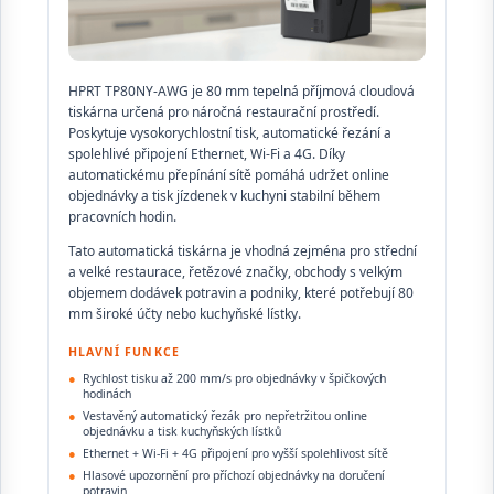
HPRT TP80NY-AWG je 80 mm tepelná příjmová cloudová
tiskárna určená pro náročná restaurační prostředí.
Poskytuje vysokorychlostní tisk, automatické řezání a
spolehlivé připojení Ethernet, Wi-Fi a 4G. Díky
automatickému přepínání sítě pomáhá udržet online
objednávky a tisk jízdenek v kuchyni stabilní během
pracovních hodin.
Tato automatická tiskárna je vhodná zejména pro střední
a velké restaurace, řetězové značky, obchody s velkým
objemem dodávek potravin a podniky, které potřebují 80
mm široké účty nebo kuchyňské lístky.
HLAVNÍ FUNKCE
●
Rychlost tisku až 200 mm/s pro objednávky v špičkových
hodinách
●
Vestavěný automatický řezák pro nepřetržitou online
objednávku a tisk kuchyňských lístků
●
Ethernet + Wi-Fi + 4G připojení pro vyšší spolehlivost sítě
●
Hlasové upozornění pro příchozí objednávky na doručení
potravin