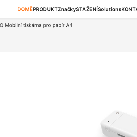
DOMĚ
PRODUKT
Značky
STAŽENÍ
Solutions
KONT
 Mobilní tiskárna pro papír A4