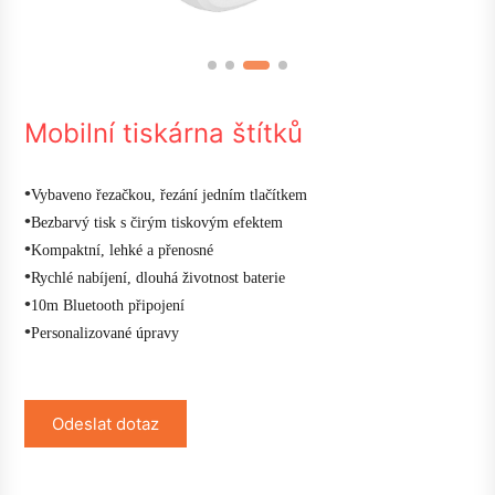
Mobilní tiskárna štítků
•
Vybaveno řezačkou, řezání jedním tlačítkem
•
Bezbarvý tisk s čirým tiskovým efektem
•
Kompaktní, lehké a přenosné
•
Rychlé nabíjení, dlouhá životnost baterie
•
10m Bluetooth připojení
•
Personalizované úpravy
Odeslat dotaz