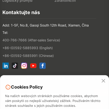
Logistický průmysl
Zdravotnictví
Kontaktujte nás
Add: 1-5F, No.8, Gaoqi South 12th Road, Xiamen, Čína
Tel:
400-766-7666 (After-sales Service)
+86-(0)592-5885993 (English)
+86-(0)592-5885991 (Chinese)
Připojte se k našemu e-mailovému seznamu
Cookies Policy
KONTAKT
Na našich webových stránkách používáme cookies, abychom
vám poskytli co nejlepší uživatelský zážitek. Používáním těchto
stránek souhlasíte s jejich používáním cookies.