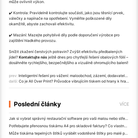
může ovlivnit výkon.
✔️ Kontrola: Pravidelně kontrolujte součásti, jako jsou těsnící prvek,
válečky a napínače na opotřebení. Vyměňte poškozené díly
okamžitě, abyste zachovali efektivitu.
✔️ Mazání: Mazejte pohyblivé díly podle doporučení výrobce pro
zajištění hladkého provozu.
Snížit zkažení čerstvých potravin? Zvýšit efektivitu předbalených
jídel?
Kontaktujte nás
ještě dnes pro chytřejší řešení obalových fólií –
dosáhněte rychlejšího, bezpečnějšího a vizuálně ohromujícího balení!
prev:
Inteligentní řešení pro vážení: maloobchod, zázemí, dodavatelský řetězec a jídelna
další:
Co je All Over Print? Průvodce vibrujícím tiskem od hrany k hraně
Poslední články
VÍCE
Jak si vybrat správný restaurační software pro vaši malou nebo střední restauraci
Potřebujete přenosnou tiskárnu A4 pro skladové faktury? Co vlastně funguje
Může tiskárna tepelných štítků vyrábět vodotěsné štítky pro malé podniky?