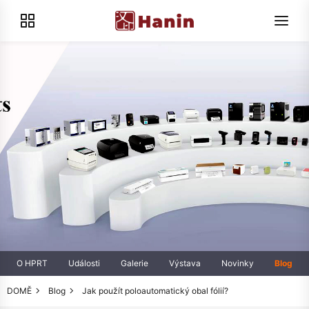
O HPRT
Události
Galerie
Výstava
Novinky
Blog
DOMĚ
Blog
Jak použít poloautomatický obal fólií?