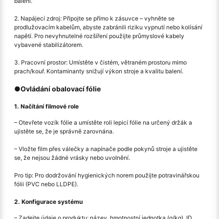
balení.
2. Napájecí zdroj: Připojte se přímo k zásuvce – vyhněte se
prodlužovacím kabelům, abyste zabránili riziku vypnutí nebo kolísání
napětí. Pro nevyhnutelné rozšíření použijte průmyslové kabely
vybavené stabilizátorem.
3. Pracovní prostor: Umístěte v čistém, větraném prostoru mimo
prach/kouř. Kontaminanty snižují výkon stroje a kvalitu balení.
●Ovládání obalovací fólie
1. Načítání filmové role
– Otevřete vozík fólie a umístěte roli lepicí fólie na určený držák a
ujistěte se, že je správně zarovnána.
– Vložte film přes válečky a napínače podle pokynů stroje a ujistěte
se, že nejsou žádné vrásky nebo uvolnění.
Pro tip: Pro dodržování hygienických norem použijte potravinářskou
fólii (PVC nebo LLDPE).
2. Konfigurace systému
– Zadejte údaje o produktu: název, hmotnostní jednotka (g/kg), ID