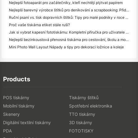
Nejlepší fotoaparát pro začátečníky, kteří nechtějí plýtvat papírem
Nejlepší barevný výrobce štítků pro deníkování a scrapbooking: Přidat více barev na každou stránku
Ruční psaní vs. tisk dopravních štítků: Tipy pro malé podniky v roce 2026
Proč vaše tiskárna etiket stále ruší?
Jak si vybrat kapesní fototiskárnu: Kompletní příručka pro uživatele deníků, cestování a iPhone
Nejlepší bezinkoustová přenosná tiskárna pro cestování, školu a mobilní práci: Hanin MT620 Pro Review
Mini Photo Wall Layout Nápady a tipy pro dekoraci ložnice a koleje
Products
POS tiskárny
Tiskárny štítků
Mobilní tiskárny
Spotřební elektronika
Skenery
TTO tiskárny
Digitální textilní tiskárny
3D tiskárny
PDA
FOTOTISKY