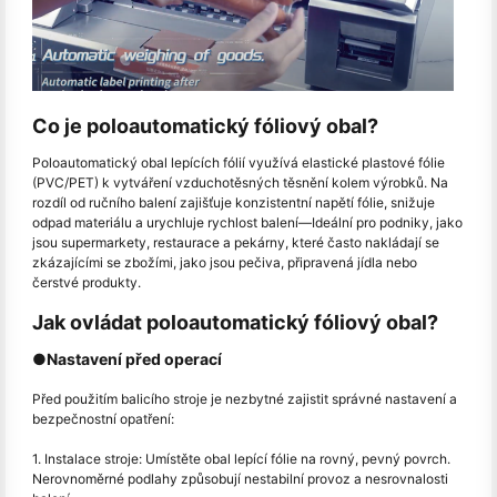
Co je poloautomatický fóliový obal?
Poloautomatický obal lepících fólií využívá elastické plastové fólie
(PVC/PET) k vytváření vzduchotěsných těsnění kolem výrobků. Na
rozdíl od ručního balení zajišťuje konzistentní napětí fólie, snižuje
odpad materiálu a urychluje rychlost balení
—
Ideální pro podniky, jako
jsou supermarkety, restaurace a pekárny, které často nakládají se
zkázajícími se zbožími, jako jsou pečiva, připravená jídla nebo
čerstvé produkty.
Jak ovládat poloautomatický fóliový obal?
●Nastavení před operací
Před použitím balicího stroje je nezbytné zajistit správné nastavení a
bezpečnostní opatření:
1. Instalace stroje: Umístěte obal lepící fólie na rovný, pevný povrch.
Nerovnoměrné podlahy způsobují nestabilní provoz a nesrovnalosti