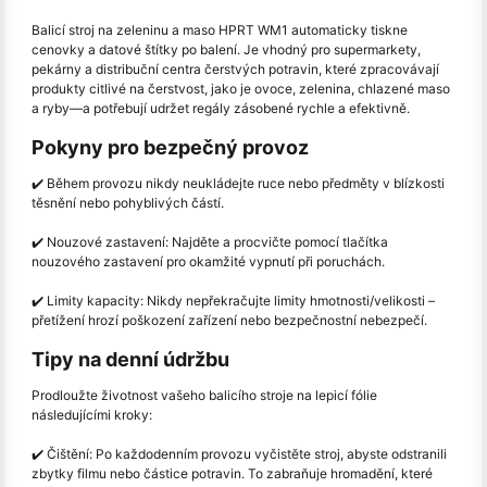
Balicí stroj na zeleninu a maso HPRT WM1 automaticky tiskne
cenovky a datové štítky po balení. Je vhodný pro supermarkety,
pekárny a distribuční centra čerstvých potravin, které zpracovávají
produkty citlivé na čerstvost, jako je ovoce, zelenina, chlazené maso
a ryby
—
a potřebují udržet regály zásobené rychle a efektivně.
Pokyny pro bezpečný provoz
✔️ Během provozu nikdy neukládejte ruce nebo předměty v blízkosti
těsnění nebo pohyblivých částí.
✔️ Nouzové zastavení: Najděte a procvičte pomocí tlačítka
nouzového zastavení pro okamžité vypnutí při poruchách.
✔️ Limity kapacity: Nikdy nepřekračujte limity hmotnosti/velikosti –
přetížení hrozí poškození zařízení nebo bezpečnostní nebezpečí.
Tipy na denní údržbu
Prodloužte životnost vašeho balicího stroje na lepicí fólie
následujícími kroky:
✔️ Čištění: Po každodenním provozu vyčistěte stroj, abyste odstranili
zbytky filmu nebo částice potravin. To zabraňuje hromadění, které