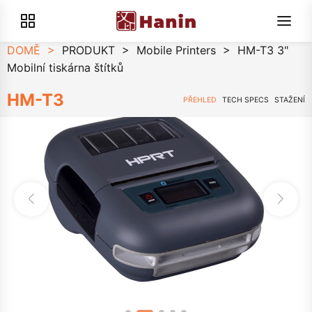
DOMĚ
>
PRODUKT
>
Mobile Printers
>
HM-T3 3"
Mobilní tiskárna štítků
HM-T3
PŘEHLED
TECH SPECS
STAŽENÍ