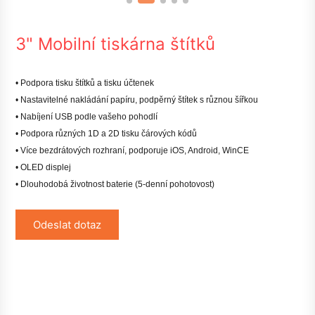
3" Mobilní tiskárna štítků
• Podpora tisku štítků a tisku účtenek
• Nastavitelné nakládání papíru, podpěrný štítek s různou šířkou
• Nabíjení USB podle vašeho pohodlí
• Podpora různých 1D a 2D tisku čárových kódů
• Více bezdrátových rozhraní, podporuje iOS, Android, WinCE
• OLED displej
• Dlouhodobá životnost baterie (5-denní pohotovost)
Odeslat dotaz
1